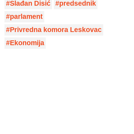
Slađan Disić
predsednik
parlament
Privredna komora Leskovac
Ekonomija