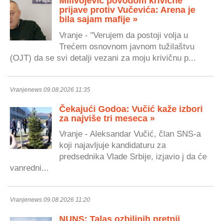
Milivojević povodom krivične
prijave protiv Vučevića: Arena je
bila sajam mafije »
Vranje - "Verujem da postoji volja u
Trećem osnovnom javnom tužilaštvu
(OJT) da se svi detalji vezani za moju krivičnu p...
Vranjenews 09.08.2026 11:35
Čekajući Godoa: Vučić kaže izbori
za najviše tri meseca »
Vranje - Aleksandar Vučić, član SNS-a
koji najavljuje kandidaturu za
predsednika Vlade Srbije, izjavio j da će
vanredni...
Vranjenews 09.08.2026 11:20
NUNS: Talas ozbiljnih pretnji