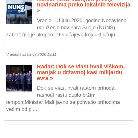
novinarima preko lokalnih televizija
»
Vranje - U julu 2026. godine Nezavisno
udruženje novinara Srbije (NUNS)
zabeležilo je ukupno 19 slučajeva koji uključuju...
Vranjenews 08.08.2026 13:11
Radar: Dok se vlast hvali viškom,
manjak u državnoj kasi milijardu
evra »
Dok se vlast hvali rastom prihoda,
rashodi rastu duplo bržim
tempomMinistar Mali javno se pohvalio prihodima
većim od pl...