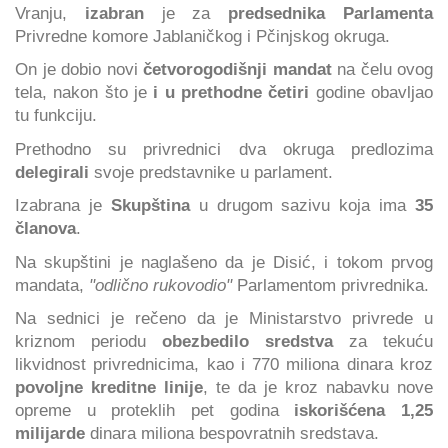
Vranju,
izabran
je za
predsednika Parlamenta
Privredne komore Jablaničkog i Pčinjskog okruga.
On je dobio novi
četvorogodišnji mandat
na čelu ovog
tela, nakon što je
i u prethodne četiri
godine obavljao
tu funkciju.
Prethodno su privrednici dva okruga predlozima
delegirali
svoje predstavnike u parlament.
Izabrana je
Skupština
u drugom sazivu koja ima
35
članova
.
Na skupštini je naglašeno da je Disić, i tokom prvog
mandata,
"odlično rukovodio"
Parlamentom privrednika.
Na sednici je rečeno da je Ministarstvo privrede u
kriznom periodu
obezbedilo sredstva
za tekuću
likvidnost privrednicima, kao i 770 miliona dinara kroz
povoljne kreditne linije
, te da je kroz nabavku nove
opreme u proteklih pet godina
iskorišćena 1,25
milijarde
dinara miliona bespovratnih sredstava.