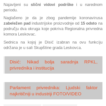
Najavljeni su
slični vidovi podrške
i u narednom
periodu.
Naglašeno je da je zbog pandemije koronavirusa
zabeležen pad
industrijske proizvodnje od
15 odsto
na
području dva okruga koje pokriva Regionalna privredna
komora Leskovac.
Sednica na kojoj je Disić izabran na ovu funkciju
održana je u sali Skupštine grada Leskovca.
Disić: Nikad bolja saradnja RPKL,
privrednika i institucija
Parlament privrednika: Ljudski faktor
najkritičniji u industriji FOTO/VIDEO