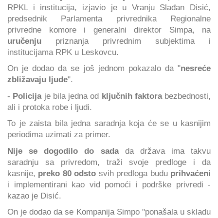
RPKL i institucija, izjavio je u Vranju Slađan Disić,
predsednik Parlamenta privrednika Regionalne
privredne komore i generalni direktor Simpa, na
uručenju
priznanja privrednim subjektima i
institucijama RPK u Leskovcu.
On je dodao da se još jednom pokazalo da "
nesreće
zbližavaju ljude
".
-
Policija
je bila jedna od
ključnih faktora
bezbednosti,
ali i protoka robe i ljudi.
To je zaista bila jedna saradnja koja će se u kasnijim
periodima uzimati za primer.
Nije se dogodilo do sada
da država ima takvu
saradnju sa privredom, traži svoje predloge i da
kasnije,
preko 80 odsto
svih predloga budu
prihvaćeni
i implementirani kao vid pomoći i podrške privredi -
kazao je Disić.
On je dodao da se Kompanija Simpo "ponašala u skladu