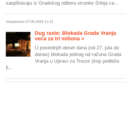
saopštavaju iz Gradskog odbora stranke Srbija ce...
Vranjenews 07.08.2026 13:31
Dug raste: Blokada Grada Vranja
veća za tri miliona »
U poslednjih deset dana (od 27. jula do
danas) blokada jednog od računa Grada
Vranja u Upravi za Trezor (koji podleže
fi...