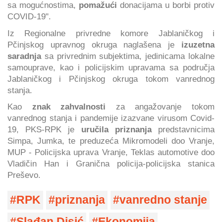
sa mogućnostima,
pomažući
donacijama u borbi protiv
COVID-19".
Iz Regionalne privredne komore Jablaničkog i
Pčinjskog upravnog okruga naglašena je
izuzetna
saradnja
sa privrednim subjektima, jedinicama lokalne
samouprave, kao i policijskim upravama sa područja
Jablaničkog i Pčinjskog okruga tokom vanrednog
stanja.
Kao
znak zahvalnosti
za angažovanje tokom
vanrednog stanja i pandemije izazvane virusom Covid-
19, PKS-RPK je
uručila priznanja
predstavnicima
Simpa, Jumka, te preduzeća Mikromodeli doo Vranje,
MUP - Policijska uprava Vranje, Teklas automotive doo
Vladičin Han i Granična policija-policijska stanica
Preševo.
RPK
priznanja
vanredno stanje
Slađan Disić
Ekonomija