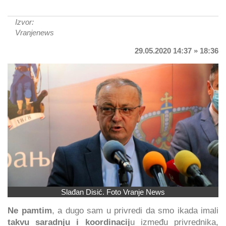
Izvor:
Vranjenews
29.05.2020 14:37 » 18:36
Slađan Disić. Foto Vranje News
Ne pamtim
, a dugo sam u privredi da smo ikada imali
takvu saradnju i koordinacij
u između privrednika,