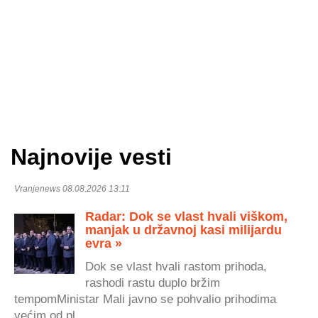
Najnovije vesti
Vranjenews 08.08.2026 13:11
Radar: Dok se vlast hvali viškom,
manjak u državnoj kasi milijardu
evra »
Dok se vlast hvali rastom prihoda,
rashodi rastu duplo bržim
tempomMinistar Mali javno se pohvalio prihodima
većim od pl...