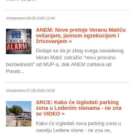
Vranjenews 08.08.2026 12:40
ANEM: Nove pretnje Veranu Matiću
vešanjem, javnom egzekucijom i
žrtvovanjem »
Dodaje se da je zbog svega navedenog
Veran Matić zatražio "novu procenu
bezbednosti" od MUP-a, dok ANEM zahteva od
Poseb...
Vranjenews 07.08.2026 14:02
SRCE: Kako će izgledati parking
zona u Ledenim stenama - ne zna
se VIDEO »
Kako će izgledati nova parking zona u
naselju Ledene stene - ne zna se,