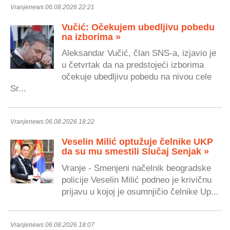
Vranjenews 06.08.2026 22:21
Vučić: Očekujem ubedljivu pobedu
na izborima »
Aleksandar Vučić, član SNS-a, izjavio je
u četvrtak da na predstojeći izborima
očekuje ubedljivu pobedu na nivou cele
Sr...
Vranjenews 06.08.2026 18:22
Veselin Milić optužuje čelnike UKP
da su mu smestili Slučaj Senjak »
Vranje - Smenjeni načelnik beogradske
policije Veselin Milić podneo je krivičnu
prijavu u kojoj je osumnjičio čelnike Up...
Vranjenews 06.08.2026 18:07