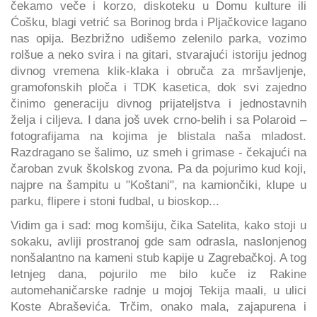
čekamo veče i korzo, diskoteku u Domu kulture ili
Ćošku, blagi vetrić sa Borinog brda i Pljačkovice lagano
nas opija. Bezbrižno udišemo zelenilo parka, vozimo
rolšue a neko svira i na gitari, stvarajući istoriju jednog
divnog vremena klik-klaka i obruča za mršavljenje,
gramofonskih ploča i TDK kasetica, dok svi zajedno
činimo generaciju divnog prijateljstva i jednostavnih
želja i ciljeva. I dana još uvek crno-belih i sa Polaroid –
fotografijama na kojima je blistala naša mladost.
Razdragano se šalimo, uz smeh i grimase - čekajući na
čaroban zvuk školskog zvona. Pa da pojurimo kud koji,
najpre na šampitu u "Koštani", na kamiončiki, klupe u
parku, flipere i stoni fudbal, u bioskop...
Vidim ga i sad: mog komšiju, čika Satelita, kako stoji u
sokaku, avliji prostranoj gde sam odrasla, naslonjenog
nonšalantno na kameni stub kapije u Zagrebačkoj. A tog
letnjeg dana, pojurilo me bilo kuče iz Rakine
automehaničarske radnje u mojoj Tekija maali, u ulici
Koste Abraševića. Trčim, onako mala, zajapurena i