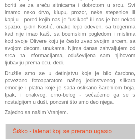
boriti se za sreću sitnicama i dobrotom u srcu. Svi
imamo neko drvo, klupu, prozor, neke stepenice ili
kapiju - pored kojih nas je "uslikao" ili nas je bar nekad
spazio, g-din Kostić, onako lepo odeven, sa tregerima
kad nije imao kaiš, sa boemskim pogledom i mislima
kod svoje Olivere koju je često zvao svojim srcem, sa
svojom decom, unukama. Njima danas zahvaljujem od
srca na informacijama, oduševljena sam njihovom
ljubavlju prema ocu, dedi.
Družile smo se u detinjstvu koje je bilo čarobno,
povezano fotoaparatom našeg jedinstvenog slikara
emocije i platna koje je sada oslikano šarenilom boja.
Ipak, i onakvog, crno-belog - sećaćemo ga se s
nostalgijom u duši, ponosni što smo deo njega.
Zajedno sa našim Vranjem.
Šiško - talenat koji se prerano ugasio