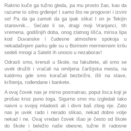
Rakino kuče ga tužno gleda, pa mu prosto žao, kao da
razume to silno grđenje! I samo što ne progovori i izvini
se! Pa da ga zamoli da ga ipak slika! I on je Tekijin
stanovnik... Sećate li se, dragi moji Vranjanci, tih
vremena, godišnjih doba, onog zlatnog lišća, mirisa lipa
kod Duvanske i čudesne atmosfere spokoja u
nekadašnjem parku gde su u Borinom mermernom krilu
sedeli mnogi a Satelit ih unosio u nezaborav!
Odrasli smo, krenuli u škole, na fakultete, ali smo se
uvek družili i vraćali na omiljena čaršijska mesta, na
kaldrmu gde smo koračali bezbrižni, išli na slave,
krštenja, rođendane i bankete.
A ovaj čovek nas je mirno posmatrao, poput lisca koji je
prošao kroz puno toga. Sigurno smo mu izgledali tako
naivni u svojoj mladosti ali i divni baš zbog nje. Zato
nas je uvek rado i nerado slikao, nekad dobre volje
nekad i ne. Ovaj vredan čovek išao je često od škole
do škole i beležio naše obesne, tužne ili radosne