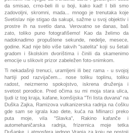
da smisao, crno-beli ili u boji, kako kad! I bili smo
zadovoljni, skromni, mada... mnogo je trenutaka koje
Svetislav nije stigao da sakupi, sažme u svoj objektiv i
prostre ih na svetlo dana. Verovatno se danas, baš
zato, toliko puno fotografišemo! Kao da želimo da
nadoknadimo propuštene sekunde, nedelje, mesece,
godine. Kad nije bilo više takvih "satelita" koji su šetali
gradom i školskim dvorištima i činili da skamenimo
emocije u slikovit prizor zabeležen foto-snimkom.
Ti nekadašnji trenuci, uramljeni ili bez rama - u svojoj
hartiji pod razvijačem... nose toliku toplinu, toliku
radost, neizmerno spokojstvo, iskrena druženja i
svetost porodice. Pred očima su mi moja stara ulica,
ljudi iz tog kraja, kafane, komšijska "Tri lista duvana" na
Duška Zajka, Ramizova vulkanizerska radnja na ćošku
gde sam se igrala kao dete, kuća na Mlinarci preko
puta moje, vila "Slavka", Rakino kafanče i
automehaničarska radnja, frizernica moje tetka
Dušanke, i atmosfera jednog Vranja za koju ne postoji