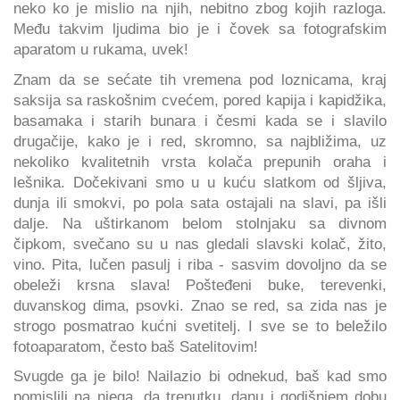
neko ko je mislio na njih, nebitno zbog kojih razloga.
Među takvim ljudima bio je i čovek sa fotografskim
aparatom u rukama, uvek!
Znam da se sećate tih vremena pod loznicama, kraj
saksija sa raskošnim cvećem, pored kapija i kapidžika,
basamaka i starih bunara i česmi kada se i slavilo
drugačije, kako je i red, skromno, sa najbližima, uz
nekoliko kvalitetnih vrsta kolača prepunih oraha i
lešnika. Dočekivani smo u u kuću slatkom od šljiva,
dunja ili smokvi, po pola sata ostajali na slavi, pa išli
dalje. Na uštirkanom belom stolnjaku sa divnom
čipkom, svečano su u nas gledali slavski kolač, žito,
vino. Pita, lučen pasulj i riba - sasvim dovoljno da se
obeleži krsna slava! Pošteđeni buke, terevenki,
duvanskog dima, psovki. Znao se red, sa zida nas je
strogo posmatrao kućni svetitelj. I sve se to beležilo
fotoaparatom, često baš Satelitovim!
Svugde ga je bilo! Nailazio bi odnekud, baš kad smo
pomislili na njega, da trenutku, danu i godišnjem dobu