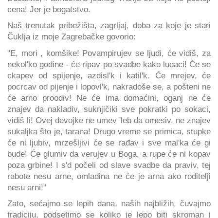
cena! Jer je bogatstvo.
Naš trenutak pribežišta, zagrljaj, doba za koje je stari
Čuklja iz moje Zagrebačke govorio:
"E, mori , komšike! Povampirujev se ljudi, će vidiš, za
nekol'ko godine - će ripav po svadbe kako ludaci! Će se
ckapev od spijenje, azdisl'k i katil'k. Će mrejev, će
pocrcav od pijenje i lopovl'k, nakradoše se, a pošteni ne
će arno proodiv! Ne će ima domaćini, oganj ne će
znajev da nakladiv, suknjičiki sve pokratki po sokaci,
vidiš li! Ovej devojke ne umev 'leb da omesiv, ne znajev
sukaljka što je, tarana! Drugo vreme se primica, stupke
će ni ljubiv, mrzešljivi će se rađav i sve mal'ka će gi
bude! Će glumiv da verujev u Boga, a rupe će ni kopav
poza grbine! I s'd počeli od slave svadbe da praviv, tej
rabote nesu arne, omladina ne će je arna ako roditelji
nesu arni!"
Zato, sećajmo se lepih dana, naših najbližih, čuvajmo
tradiciju, podsetimo se koliko je lepo biti skroman i