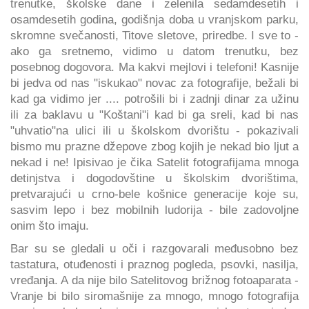
trenutke, školske dane i zelenila sedamdesetih i
osamdesetih godina, godišnja doba u vranjskom parku,
skromne svečanosti, Titove sletove, priredbe. I sve to -
ako ga sretnemo, vidimo u datom trenutku, bez
posebnog dogovora. Ma kakvi mejlovi i telefoni! Kasnije
bi jedva od nas "iskukao" novac za fotografije, bežali bi
kad ga vidimo jer .... potrošili bi i zadnji dinar za užinu
ili za baklavu u "Koštani"i kad bi ga sreli, kad bi nas
"uhvatio"na ulici ili u školskom dvorištu - pokazivali
bismo mu prazne džepove zbog kojih je nekad bio ljut a
nekad i ne! Ipisivao je čika Satelit fotografijama mnoga
detinjstva i dogodovštine u školskim dvorištima,
pretvarajući u crno-bele košnice generacije koje su,
sasvim lepo i bez mobilnih ludorija - bile zadovoljne
onim što imaju.
Bar su se gledali u oči i razgovarali međusobno bez
tastatura, otuđenosti i praznog pogleda, psovki, nasilja,
vređanja. A da nije bilo Satelitovog brižnog fotoaparata -
Vranje bi bilo siromašnije za mnogo, mnogo fotografija