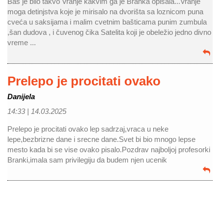
Baš je bilo takvo Vranje kakvim ga je Branka opisala...Vranje
moga detinjstva koje je mirisalo na dvorišta sa loznicom puna
cveća u saksijama i malim cvetnim bašticama punim zumbula
,šan dudova , i čuvenog čika Satelita koji je obeležio jedno divno
vreme ...
Prelepo je procitati ovako
Danijela
14:33 |
14.03.2025
Prelepo je procitati ovako lep sadrzaj,vraca u neke
lepe,bezbrizne dane i srecne dane.Svet bi bio mnogo lepse
mesto kada bi se vise ovako pisalo.Pozdrav najboljoj profesorki
Branki,imala sam privilegiju da budem njen ucenik