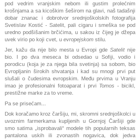
pod vedrim vranjskim nebom ili gustim prolećnim
krošnjama a sa kicoškim šeširom na glavi, naš tadašnji
dobar znanac i dobrotvor srednjoškolskih fotografija
Svetislav Kostić - Satelit, pali cigaru i smeška se pod
uredno podšišanim brčićima, u sakou iz čijeg je džepa
uvek virio po koji cvet, u
evropejskom
stilu.
Jer, kažu da nije bilo mesta u Evropi gde
Satelit
nije
bio. I po dva meseca bi odsedao u Sofiji, vodio i
porodicu (koja je za njega bila svetinja) sa sobom, bio
Evropljanin širokih shvatanja i kad su mnogi prvi put
slušali o čudesima evropskim. Među prvima u Vranju
imao je profesionalni fotoaparat i prvi
Tomos
- bicikl,
prestižne marke za to vreme.
Pa se prisećam...
Dok koračamo kroz čaršiju, mi, skromni srednjoškolci u
uvoznim farmerkama kupljenih u Gornjoj Čaršiji gde
smo satima „isprobavali“ modele tih popularnih teksas
pantalona uskih ili zvonastih nogavica, dok jedva