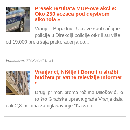
Presek rezultata MUP-ove akcije:
Oko 250 vozača pod dejstvom
alkohola »
Vranje - Pripadnici Uprave saobraćajne
policije u Direkciji policije otkrili su više
od 19.000 prekršaja prekoračenja do...
Vranjenews 06.08.2026 15:51
Vranjanci, Nišlije i Borani u službi
budžeta privatne televizije Informer
»
Drugi primer, prema rečima Milošević, je
to što Gradska uprava grada Vranja dala
čak 2,8 miliona za oglašavanje."Kakvo o...