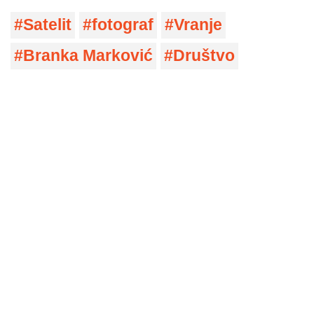
Satelit
fotograf
Vranje
Branka Marković
Društvo