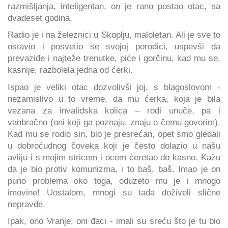
razmišljanja, inteligentan, on je rano postao otac, sa
dvadeset godina.
Radio je i na železnici u Skoplju, maloletan. Ali je sve to
ostavio i posvetio se svojoj porodici, uspevši da
prevaziđe i najteže trenutke, piće i gorčinu, kad mu se,
kasnije, razbolela jedna od ćerki.
Ispao je veliki otac dozvolivši joj, s blagoslovom -
nezamislivo u to vreme, da mu ćerka, koja je bila
vezana za invalidska kolica – rodi unuče, pa i
vanbračno (oni koji ga poznaju, znaju o čemu govorim).
Kad mu se rodio sin, bio je presrećan, opet smo gledali
u dobroćudnog čoveka koji je često dolazio u našu
avliju i s mojim stricem i ocem ćeretao do kasno. Kažu
da je bio protiv komunizma, i to baš, baš. Imao je on
puno problema oko toga, oduzeto mu je i mnogo
imovine! Uostalom, mnogi su tada doživeli slične
nepravde.
Ipak, ono Vranje, oni đaci - imali su sreću što je tu bio