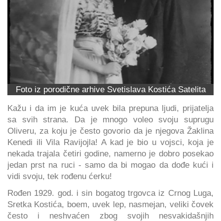
Foto iz porodične arhive Svetislava Kostića Satelita
Kažu i da im je kuća uvek bila prepuna ljudi, prijatelja
sa svih strana. Da je mnogo voleo svoju suprugu
Oliveru, za koju je često govorio da je njegova Žaklina
Kenedi ili Vila Ravijojla! A kad je bio u vojsci, koja je
nekada trajala četiri godine, namerno je dobro posekao
jedan prst na ruci - samo da bi mogao da dođe kući i
vidi svoju, tek rođenu ćerku!
Rođen 1929. god. i sin bogatog trgovca iz Crnog Luga,
Sretka Kostića, boem, uvek lep, nasmejan, veliki čovek
često i neshvaćen zbog svojih nesvakidašnjih