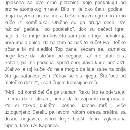
uplašena sa dve crne pletenice koje poskakuju od
brzine atomskog mrava! Bilo mi je oko četiri godine i
moja najveća noćna mora beše upravo ogromno crno
kuče iz komšiluka. Obično su ga druga deca "s's
raklice" gađala, "od podaleko", dok su dečaci igrali
pajčiki. Ko mi je bio kriv što sam posle toga, nekako ja
prva imala običaj da naletim na baš to kuče! Pa - teško
trčanje bi mi sledilo! Tog dana, sećam se, zamalka
noge teše da iskršim od beganje, al' me ufati čika
Satelit, pa me podigna ispred onoj ulavo kuče bez ak'l!
„Kakvo je toj kuče k'd neje moglo da laje salte na onija
što ga satanosujev i č'čkav se s's njega. Što ‘oće od
malečko dete?", i sad čujem komšijine reči.
"Mrš, od komšiče! Će ga utepam Raku što te odvrzaja!
I nema da te slikam, nema da te zapamti ovaj maala,
k'd si takvo kučište, besno, ualeno...mrš!", viče
uzjogunjeno Satelit, pa levom rukom otresa prašinu sa
desne nogavice ispod koje blješti lepo izglancana
cipela, kao u Al Kaponea.