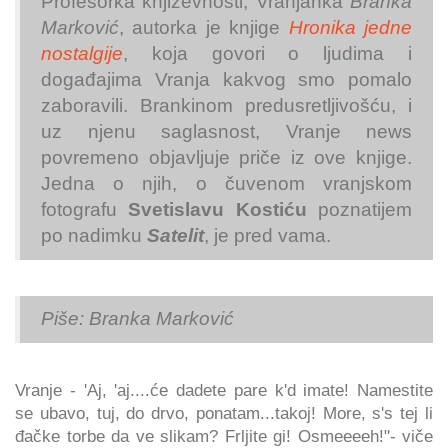
Profesorka književnosti, Vranjanka
Branka
Marković
, autorka je knjige
Hronika jedne
nostalgije
, koja govori o ljudima i
događajima Vranja kakvog smo pomalo
zaboravili. Brankinom predusretljivošću, i
uz njenu saglasnost, Vranje news
povremeno objavljuje priče iz ove knjige.
Jedna o njih, o čuvenom vranjskom
fotografu
Svetislavu Kostiću
poznatijem
po nadimku
Satelit
, je pred vama.
Piše: Branka Marković
Vranje - 'Aj, 'aj....će dadete pare k'd imate! Namestite
se ubavo, tuj, do drvo, ponatam...takoj! More, s's tej li
đačke torbe da ve slikam? Frljite gi! Osmeeeeh!"- viče