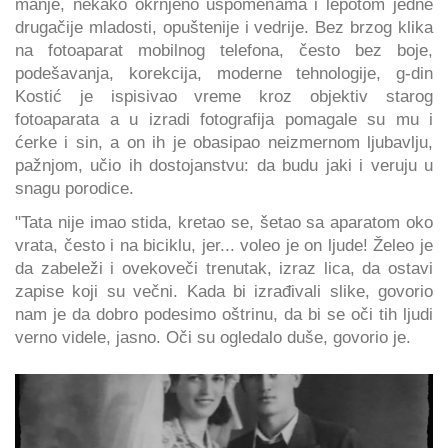
manje, nekako okrnjeno uspomenama i lepotom jedne
drugačije mladosti, opuštenije i vedrije. Bez brzog klika
na fotoaparat mobilnog telefona, često bez boje,
podešavanja, korekcija, moderne tehnologije, g-din
Kostić je ispisivao vreme kroz objektiv starog
fotoaparata a u izradi fotografija pomagale su mu i
ćerke i sin, a on ih je obasipao neizmernom ljubavlju,
pažnjom, učio ih dostojanstvu: da budu jaki i veruju u
snagu porodice.
"Tata nije imao stida, kretao se, šetao sa aparatom oko
vrata, često i na biciklu, jer... voleo je on ljude! Želeo je
da zabeleži i ovekoveči trenutak, izraz lica, da ostavi
zapise koji su večni. Kada bi izrađivali slike, govorio
nam je da dobro podesimo oštrinu, da bi se oči tih ljudi
verno videle, jasno. Oči su ogledalo duše, govorio je.