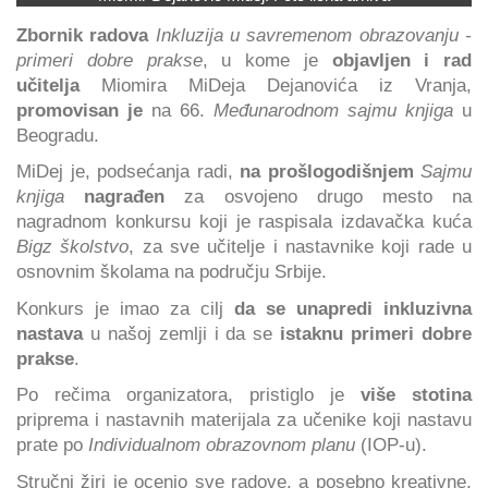
Zbornik radova
Inkluzija u savremenom obrazovanju -
primeri dobre prakse
, u kome je
objavljen i rad
učitelja
Miomira MiDeja Dejanovića iz Vranja,
promovisan je
na 66.
Međunarodnom sajmu knjiga
u
Beogradu.
MiDej je, podsećanja radi,
na prošlogodišnjem
Sajmu
knjiga
nagrađen
za osvojeno drugo mesto na
nagradnom konkursu koji je raspisala izdavačka kuća
Bigz školstvo
, za sve učitelje i nastavnike koji rade u
osnovnim školama na području Srbije.
Konkurs je imao za cilj
da se unapredi inkluzivna
nastava
u našoj zemlji i da se
istaknu primeri dobre
prakse
.
Po rečima organizatora, pristiglo je
više stotina
priprema i nastavnih materijala za učenike koji nastavu
prate po
Individualnom obrazovnom planu
(IOP-u).
Stručni žiri je ocenio sve radove, a posebno kreativne,