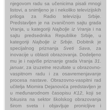
njegovom radu sa učenicima pisali mnogi
listovi, a snimljeno je i nekoliko televizijskih
priloga za Radio televiziju Srbije.
Predstavljen je na zvaničnom sajtu grada
Vranja, u kategoriji
Najbolje iz Vranja
i na
sajtu predsednika Republike Srbije, u
kategoriji
Najbolje iz Srbije.
Dobitnik je
specijalnog priznanja
Sveti Sava
, za
inovacije u oblasti obrazovanja. Dodeljeno
mu je i najviše priznanje grada Vranja
31.
januar
, za izuzetne rezultate u obrazovno-
vaspitnom radu i za osavremenjavanje
procesa nastave. Obrazovno-vaspitni rad
učitelja Miomira Dejanovića predstavljen je
u međunarodnom časopisu
K12
, koji se
fokusira na sektor školskog obrazovanja
širom sveta i objavljuje pronicljive i