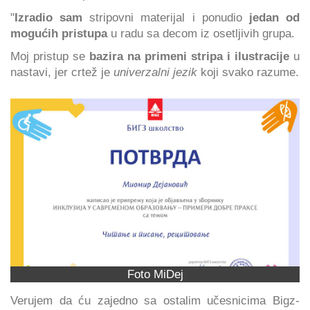
"
Izradio sam
stripovni materijal i ponudio
jedan od
mogućih pristupa
u radu sa decom iz osetljivih grupa.
Moj pristup se
bazira na primeni stripa i ilustracije
u
nastavi, jer crtež je
univerzalni jezik
koji svako razume.
Foto MiDej
Verujem da ću zajedno sa ostalim učesnicima Bigz-