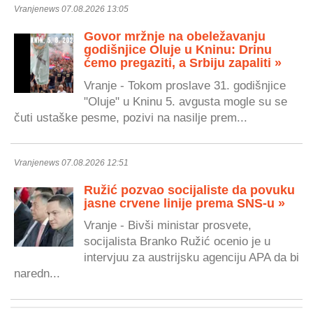
Vranjenews 07.08.2026 13:05
Govor mržnje na obeležavanju
godišnjice Oluje u Kninu: Drinu
ćemo pregaziti, a Srbiju zapaliti »
Vranje - Tokom proslave 31. godišnjice
"Oluje" u Kninu 5. avgusta mogle su se
čuti ustaške pesme, pozivi na nasilje prem...
Vranjenews 07.08.2026 12:51
Ružić pozvao socijaliste da povuku
jasne crvene linije prema SNS-u »
Vranje - Bivši ministar prosvete,
socijalista Branko Ružić ocenio je u
intervjuu za austrijsku agenciju APA da bi
naredn...