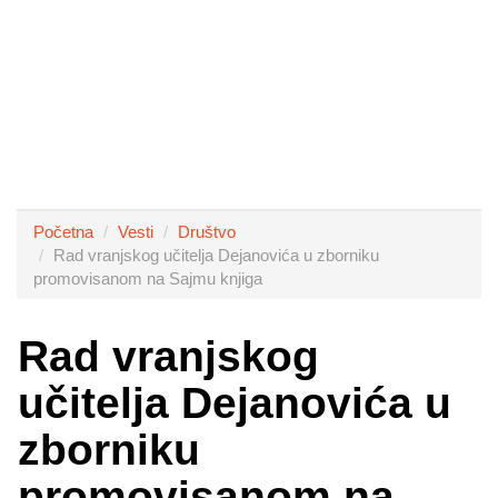
Početna
Vesti
Društvo
Rad vranjskog učitelja Dejanovića u zborniku
promovisanom na Sajmu knjiga
Rad vranjskog
učitelja Dejanovića u
zborniku
promovisanom na