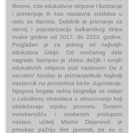
filmove, crta edukativne stripove i ilustracije
i primenjuje ih kao nastavna sredstva u
radu sa đacima. Dobitnik je priznanja za
razvoj i popularizaciju balkanskog stripa
svake godine od 2017. do 2023. godine.
Proglašen je za jednog od najboljih
edukatora Srbije. Od novčanog dela
nagrade štampao je zbirku dečjih i svojih
edukativnih stripova pod naslovom
Da ti
nacrtam!
Nosilac je priznanja/titule
Najbolji
nastavnik na prostorima bivše Jugoslavije
.
Njegova bogata radna biografija se nalazi
u
Leksikonu stvaralaca u obrazovanju
koji
obeležavaju srpsku prosvetu. Svojom
svestranošću i osobenim pristupom
nastavi, učitelj Miomir Dejanović je
privukao pažnju šire javnosti, pa su o