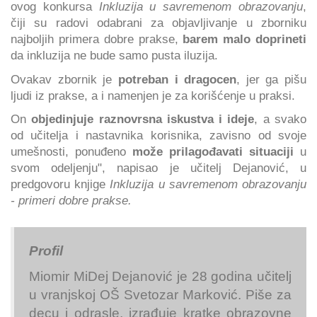
ovog konkursa
Inkluzija u savremenom obrazovanju
,
čiji su radovi odabrani za objavljivanje u zborniku
najboljih primera dobre prakse,
barem malo doprineti
da inkluzija ne bude samo pusta iluzija.
Ovakav zbornik je
potreban i dragocen
, jer ga pišu
ljudi iz prakse, a i namenjen je za korišćenje u praksi.
On
objedinjuje raznovrsna iskustva i ideje
, a svako
od učitelja i nastavnika korisnika, zavisno od svoje
umešnosti, ponuđeno
može prilagođavati situaciji
u
svom odeljenju", napisao je učitelj Dejanović, u
predgovoru knjige
Inkluzija u savremenom obrazovanju
- primeri dobre prakse.
Profil
Miomir MiDej Dejanović je 28 godina učitelj
u vranjskoj OŠ Svetozar Marković. Piše za
decu i odrasle, izrađuje kratke obrazovne