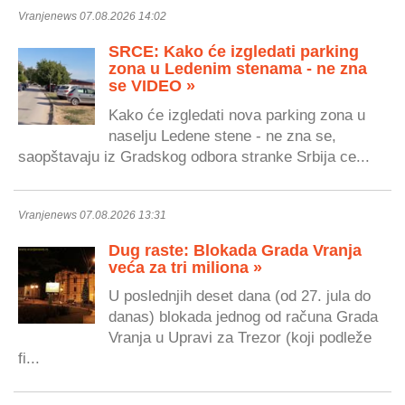
Vranjenews 07.08.2026 14:02
SRCE: Kako će izgledati parking
zona u Ledenim stenama - ne zna
se VIDEO »
Kako će izgledati nova parking zona u
naselju Ledene stene - ne zna se,
saopštavaju iz Gradskog odbora stranke Srbija ce...
Vranjenews 07.08.2026 13:31
Dug raste: Blokada Grada Vranja
veća za tri miliona »
U poslednjih deset dana (od 27. jula do
danas) blokada jednog od računa Grada
Vranja u Upravi za Trezor (koji podleže
fi...