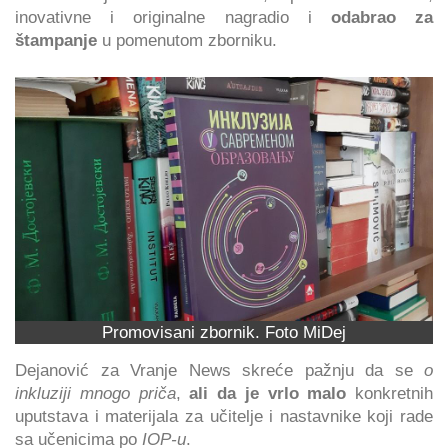
inovativne i originalne nagradio i
odabrao za
štampanje
u pomenutom zborniku.
Promovisani zbornik. Foto MiDej
Dejanović za Vranje News skreće pažnju da se
o
inkluziji mnogo priča
,
ali da je vrlo malo
konkretnih
uputstava i materijala za učitelje i nastavnike koji rade
sa učenicima po
IOP-u
.