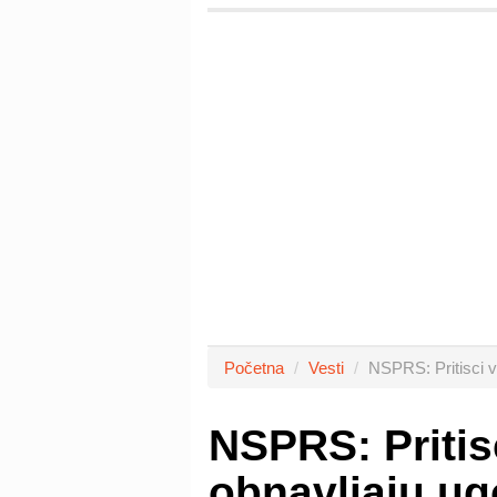
Početna
Vesti
NSPRS: Pritisci vl
NSPRS: Pritisc
obnavljaju ug