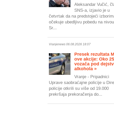
Aleksandar Vučić, čl
SNS-a, izjavio je u
četvrtak da na predstojeći izborim
očekuje ubedljivu pobedu na nivou
Sr...
Vranjenews 06.08.2026 18:07
Presek rezultata 
ove akcije: Oko 2
vozača pod dejst
alkohola »
Vranje - Pripadnici
Uprave saobraćajne policije u Dire
policije otkrili su više od 19.000
prekršaja prekoračenja do...