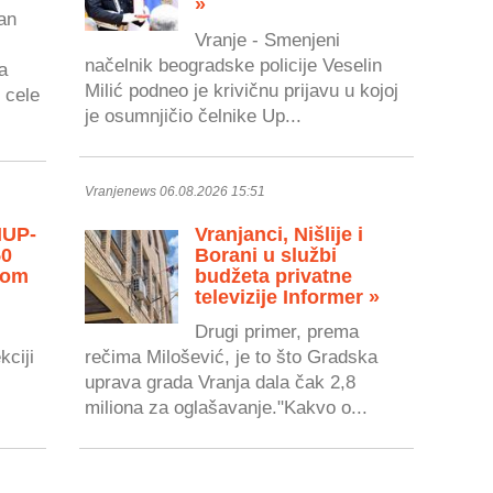
»
an
Vranje - Smenjeni
načelnik beogradske policije Veselin
a
Milić podneo je krivičnu prijavu u kojoj
 cele
je osumnjičio čelnike Up...
Vranjenews 06.08.2026 15:51
MUP-
Vranjanci, Nišlije i
50
Borani u službi
vom
budžeta privatne
televizije Informer »
Drugi primer, prema
kciji
rečima Milošević, je to što Gradska
uprava grada Vranja dala čak 2,8
miliona za oglašavanje."Kakvo o...