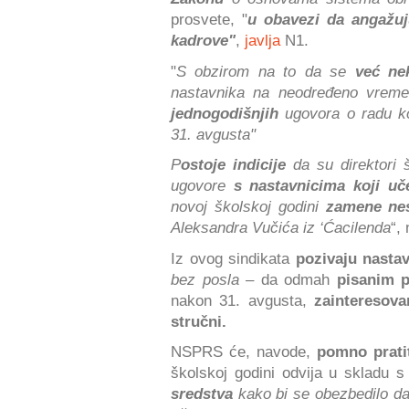
prosvete, "
u obavezi da angažuj
kadrove"
,
javlja
N1.
"
S obzirom na to da se
već ne
nastavnika na neodređeno vreme
jednogodišnjih
ugovora o radu k
31. avgusta"
P
ostoje indicije
da su direktori
ugovore
s nastavnicima koji uč
novoj školskoj godini
zamene nes
Aleksandra Vučića iz ‘Ćacilenda
“,
Iz ovog sindikata
pozivaju nasta
bez posla
– da odmah
pisanim p
nakon 31. avgusta,
zainteresov
stručni.
NSPRS će, navode,
pomno prati
školskoj godini odvija u skladu 
sredstva
kako bi se obezbedilo da 