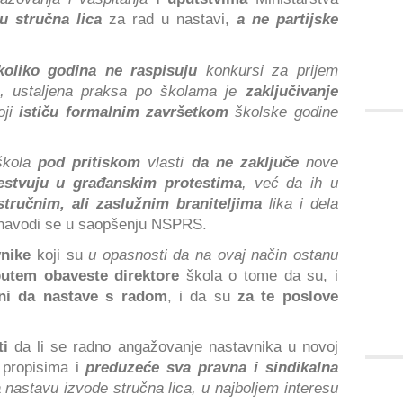
u stručna lica
za rad u nastavi,
a ne partijske
koliko godina ne raspisuju
konkursi za prijem
, ustaljena praksa po školama je
zaključivanje
oji
ističu formalnim završetkom
školske godine
 škola
pod pritiskom
vlasti
da ne zaključe
nove
estvuju u građanskim protestima
, već da ih u
tručnim, ali zaslužnim braniteljima
lika i dela
 navodi se u saopšenju NSPRS.
vnike
koji su
u opasnosti da na ovaj način ostanu
utem obaveste direktore
škola o tome da su, i
ani da nastave s radom
, i da su
za te poslove
ti
da li se radno angažovanje nastavnika u novoj
s propisima i
preduzeće sva pravna i sindikalna
nastavu izvode stručna lica, u najboljem interesu