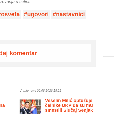
zovanja u celini.
rosveta
ugovori
nastavnici
daj komentar
Vranjenews 06.08.2026 18:22
Veselin Milić optužuje
 na
čelnike UKP da su mu
smestili Slučaj Senjak