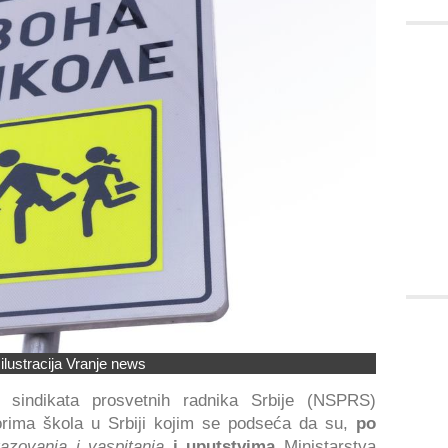
 ilustracija Vranje news
 sindikata prosvetnih radnika Srbije (NSPRS)
orima škola u Srbiji kojim se podseća da su,
po
zovanja i vaspitanja
i uputstvima
Ministarstva