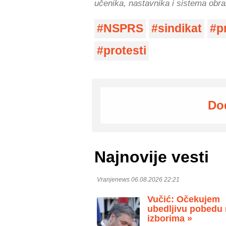
učenika, nastavnika i sistema obra
NSPRS
sindikat
p
protesti
Do
Najnovije vesti
Vranjenews 06.08.2026 22:21
Vučić: Očekujem
ubedljivu pobedu
izborima »