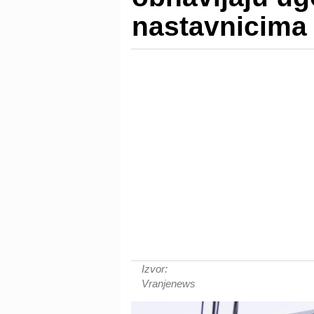
nastavnicima 
Izvor:
Vranjenews