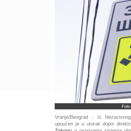
Foto
Vranje/Beograd - Iz Nezavisnog
upuućen je u utorak dopis direkt
Zakonu
o osnovama sistema obra