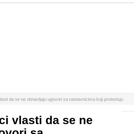
asti da se ne obnavljaju ugovori sa nastavnicima koji protestuju
i vlasti da se ne
ovori sa