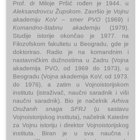
Prof. dr Miloje Pršić rođen je 1944. u
Aleksandrovcu Župskom
. Završio je
Vojnu
akademiju KoV – smer PVO
(1969) i
Komandno-štabnu akademiju
(1979).
Studije istorije okončao je 1977. na
Filozofskom fakultetu u Beogradu, gde je
doktorirao. Radio je na komandnim i
nastavničkim dužnostima u Zadru (Vojna
akademija PVO, od 1969 do 1973), u
Beogradu (Vojna akademija KoV, od 1973.
do 1976), a zatim u Vojnoistorijskom
institutu (istraživač, naučni saradnik i viši
naučni saradnik). Bio je načelnik
Arhiva
Oružanih snaga SFRJ
(u sastavu
Vojnoistorijskog instituta), načelnik Katedre
za Vojnu istoriju i direktor Vojnoistorijskog
instituta. Biran je u sva naučna i