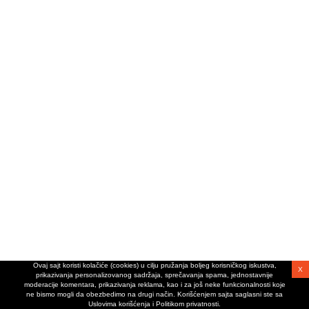
Ovaj sajt koristi kolačiće (cookies) u cilju pružanja boljeg korisničkog iskustva,
X
prikazivanja personalizovanog sadržaja, sprečavanja spama, jednostavnije
moderacije komentara, prikazivanja reklama, kao i za još neke funkcionalnosti koje
ne bismo mogli da obezbedimo na drugi način. Korišćenjem sajta saglasni ste sa
Uslovima korišćenja i Politikom privatnosti.