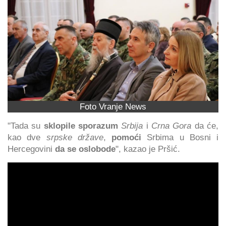
Foto Vranje News
"Tada su
sklopile sporazum
Srbija
i
Crna Gora
da će,
kao dve
srpske države
,
pomoći
Srbima u Bosni i
Hercegovini
da se oslobode
", kazao je Pršić.