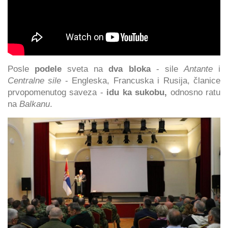
Posle
podele
sveta na
dva bloka
- sile
Antante
i
Centralne sile
- Engleska, Francuska i Rusija, članice
prvopomenutog saveza -
idu ka sukobu,
odnosno ratu
na
Balkanu
.