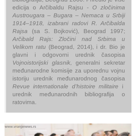
edicija o Arčibaldu Rajsu -
O zločinima
Austrougara – Bugara – Nemaca u Srbiji
1914–1918, izabrani radovi R. Arčibalda
Rajsa
(sa S. Bojković), Beograd 1997;
Arčibald Rajs: Zločini nad Srbima u
Velikom ratu
(Beograd, 2014), i dr. Bio je
glavni i odgovorni urednik časopisa
Vojnoistorijski glasnik,
generalni sekretar
međunarodne komisije za uporednu vojnu
istoriju urednik međunarodnog časopisa
Revue internationale d’histoire militaire
i
urednik međunarodnih bibliografija o
ratovima.