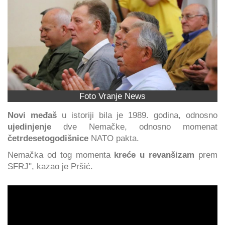
Foto Vranje News
Novi međaš
u istoriji bila je 1989. godina, odnosno
ujedinjenje
dve Nemačke, odnosno momenat
četrdesetogodišnice
NATO pakta.
Nemačka od tog momenta
kreće u revanšizam
prem
SFRJ", kazao je Pršić.