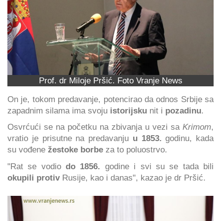
Prof. dr Miloje Pršić. Foto Vranje News
On je, tokom predavanje, potencirao da odnos Srbije sa
zapadnim silama ima svoju
istorijsku
nit i
pozadinu
.
Osvrćući se na početku na zbivanja u vezi sa
Krimom
,
vratio je prisutne na predavanju
u 1853.
godinu, kada
su vođene
žestoke borbe
za to poluostrvo.
"Rat se vodio
do 1856.
godine i svi su se tada bili
okupili protiv
Rusije, kao i danas", kazao je dr Pršić.