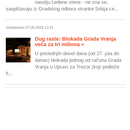
naselju Ledene stene - ne zna se,
saopštavaju iz Gradskog odbora stranke Srbija ce...
Vranjenews 07.08.2026 13:31
Dug raste: Blokada Grada Vranja
veća za tri miliona »
U poslednjih deset dana (od 27. jula do
danas) blokada jednog od računa Grada
Vranja u Upravi za Trezor (koji podleže
fi...