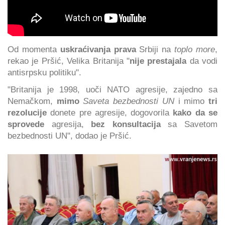
Od momenta
uskraćivanja prava
Srbiji na
toplo more
,
rekao je Pršić, Velika Britanija "
nije prestajala
da vodi
antisrpsku politiku".
"Britanija je 1998, uoči NATO agresije, zajedno sa
Nemačkom,
mimo
Saveta bezbednosti UN
i mimo
tri
rezolucije
donete pre agresije, dogovorila
kako da se
sprovede
agresija,
bez konsultacija
sa Savetom
bezbednosti UN", dodao je Pršić.