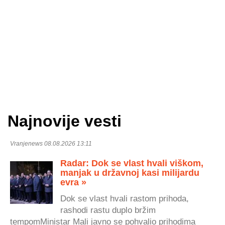
Najnovije vesti
Vranjenews 08.08.2026 13:11
Radar: Dok se vlast hvali viškom,
manjak u državnoj kasi milijardu
evra »
Dok se vlast hvali rastom prihoda,
rashodi rastu duplo bržim
tempomMinistar Mali javno se pohvalio prihodima