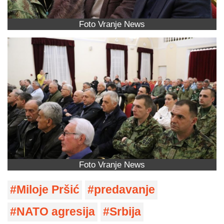
Foto Vranje News
Foto Vranje News
Miloje Pršić
predavanje
NATO agresija
Srbija