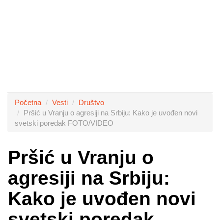
Početna
Vesti
Društvo
Pršić u Vranju o agresiji na Srbiju: Kako je uvođen novi
svetski poredak FOTO/VIDEO
Pršić u Vranju o
agresiji na Srbiju:
Kako je uvođen novi
svetski poredak