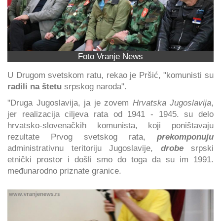
Foto Vranje News
U Drugom svetskom ratu, rekao je Pršić, "komunisti su
radili na štetu
srpskog naroda".
"Druga Jugoslavija, ja je zovem
Hrvatska Jugoslavija
,
jer realizacija ciljeva rata od 1941 - 1945. su delo
hrvatsko-slovenačkih komunista, koji poništavaju
rezultate Prvog svetskog rata,
prekomponuju
administrativnu teritoriju Jugoslavije,
drobe
srpski
etnički prostor i došli smo do toga da su im 1991.
međunarodno priznate granice.