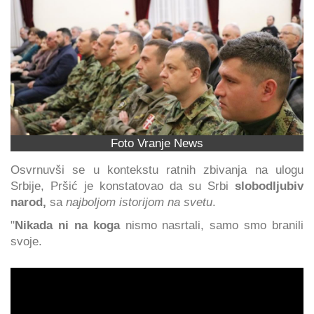
Foto Vranje News
Osvrnuvši se u kontekstu ratnih zbivanja na ulogu
Srbije, Pršić je konstatovao da su Srbi
slobodljubiv
narod,
sa
najboljom istorijom na svetu
.
"
Nikada ni na koga
nismo nasrtali, samo smo branili
svoje.