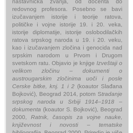
nastavnička zvanja, od docenta do
redovnog profesora. Posebno se bavi
izučavanjem istorije i teorije ratova,
političke i vojne istorije 19. i 20. veka,
istorije diplomatije, istorije oslobodilačkih
ratova srpskog naroda u 19. i 20. veku,
kao i izučavanjem zločina i genocida nad
srpskim narodom u Prvom i Drugom
svetskom ratu. Objavio je knjige
Izveštaji o
velikom zločinu – dokumenti o
austrougarskim zločinima uoči i posle
Cerske bitke, knj. 1 i 2
(koautor Slađana
Bojković), Beograd 2014, potom S
tradanje
srpskog naroda u Srbiji 1914–1918 –
dokumenta
(koautor S. Bojković), Beograd
2000,
Ratnik, časopis za vojne nauke,
književnost i novosti – tematske
bibliografija
, Beograd 2000. Priredio je više