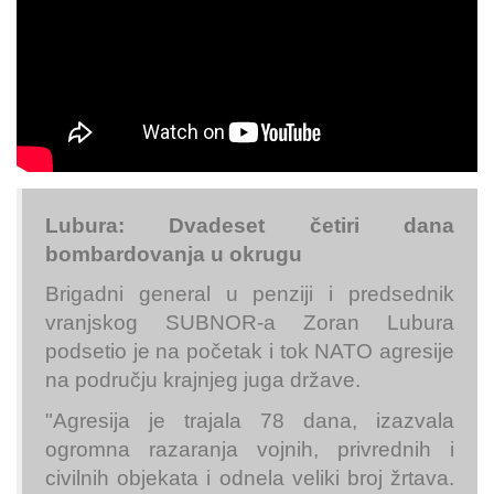
Lubura: Dvadeset četiri dana
bombardovanja u okrugu
Brigadni general u penziji i predsednik
vranjskog SUBNOR-a Zoran Lubura
podsetio je na početak i tok NATO agresije
na području krajnjeg juga države.
"Agresija je trajala 78 dana, izazvala
ogromna razaranja vojnih, privrednih i
civilnih objekata i odnela veliki broj žrtava.