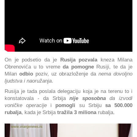
On je podsetio da je
Rusija pozvala
kneza Milana
Obrenovića u to vreme
da pomogne
Rusiji, te da je
Milan
odbio
poziv, uz obrazloženje da
nema dovoljno
ljudstva i naoružanja
.
Rusija je tada poslala delegaciju koja je na terenu to i
konstatovala - da Srbija
nije sposobna
da izvodi
voničke operacije
i
pomogli
su Srbiju
sa 500.000
rubalja
, kada je Srbija
tražila 3 miliona
rubalja.