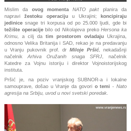
Mislim da
ovog momenta
NATO pakt
planira da
napravi
žestoku operaciju
u Ukrajini;
koncipiraju
jedinice
snage tri korpusa od po 25.000 ljudi, gde bi
težište operacije
bilo od
Nikolajeva
preko
Hersona ka
Krimu
, a cilj da
tim prostorom ovladaju
Ukrajina,
odnosno Velika Britanija i SAD, rekao je na predavanju
u Vranju pukovnik prof. dr
Miloje Pršić
, nekadašnji
načelnik
Arhiva Oružanih snaga SFRJ
, načelnik
Katedre za Vojnu istoriju i direktor Vojnoistorijskog
instituta.
Pršić je, na poziv vranjskog SUBNOR-a i lokalne
samouprave, došao u Vranje da govori
o temi
-
Nato
agresija na Srbiju, uvod u novi svetski poredak.