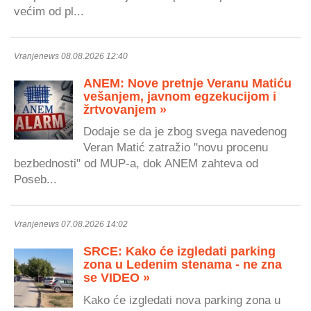
većim od pl...
Vranjenews 08.08.2026 12:40
ANEM: Nove pretnje Veranu Matiću
vešanjem, javnom egzekucijom i
žrtvovanjem »
Dodaje se da je zbog svega navedenog
Veran Matić zatražio "novu procenu
bezbednosti" od MUP-a, dok ANEM zahteva od
Poseb...
Vranjenews 07.08.2026 14:02
SRCE: Kako će izgledati parking
zona u Ledenim stenama - ne zna
se VIDEO »
Kako će izgledati nova parking zona u