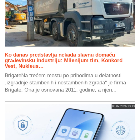
Ko danas predstavlja nekada slavnu domaću
građevinsku industriju: Milenijum tim, Konkord
Vest, Nukleus…
BrigateNa trećem mestu po prihodima u delatnosti
„izgradnje stambenih i nestambenih zgrada“ je firma
Brigate. Ona je osnovana 2011. godine, a njen...
06.07.2026 13:13