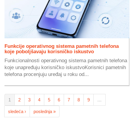
Funkcije operativnog sistema pametnih telefona
koje poboljšavaju korisničko iskustvo
Funkcionalnosti operativnog sistema pametnih telefona
koje unapređuju korisničko iskustvoKorisnici pametnih
telefona procenjuju uređaj u roku od...
1
2
3
4
5
6
7
8
9
…
sledeća ›
poslednja »