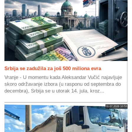
Srbija se zadužila za još 500 miliona evra
Vranje - U momentu kada Aleksandar Vučić najavljuje
skoro održavanje izbora (u rasponu od septembra do
decembra), Srbija se u utorak 14. jula, kroz...
11.07.2026 10:53