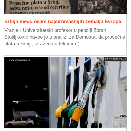
Srbija među osam najsiromašnijih zemalja Evrope
Vranje - Univerzitetski profesor u penziji Zoran
Stojiljković naveo je u analizi za Demostat da prosečna
plata u Srbiji, izražena u tekućim (...
27.07.2026 22:46