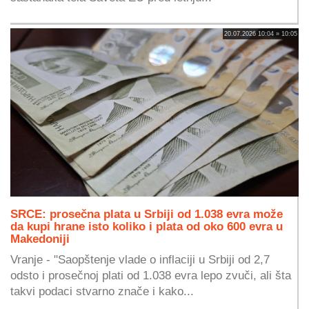
20.07.2026 10:04 » 10:05
SRCE: prosečna plata u Srbiji od 1.038 evra može
da kupi hrane isto koliko i plata od oko 600 evra u
Makedoniji
Vranje - "Saopštenje vlade o inflaciji u Srbiji od 2,7
odsto i prosečnoj plati od 1.038 evra lepo zvuči, ali šta
takvi podaci stvarno znače i kako...