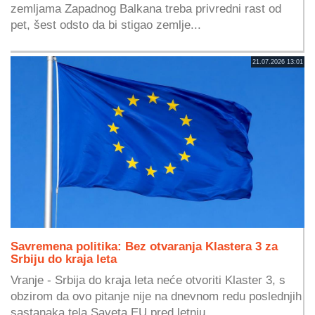
zemljama Zapadnog Balkana treba privredni rast od
pet, šest odsto da bi stigao zemlje...
21.07.2026 13:01
Savremena politika: Bez otvaranja Klastera 3 za
Srbiju do kraja leta
Vranje - Srbija do kraja leta neće otvoriti Klaster 3, s
obzirom da ovo pitanje nije na dnevnom redu poslednjih
sastanaka tela Saveta EU pred letnju...