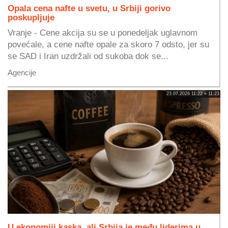
Opala cena nafte u svetu, u Srbiji gorivo
poskupljuje
Vranje - Cene akcija su se u ponedeljak uglavnom
povećale, a cene nafte opale za skoro 7 odsto, jer su
se SAD i Iran uzdržali od sukoba dok se...
Agencije
23.07.2026 11:22 » 11:23
U ekonomiji kaska, ali Srbija je među liderima u