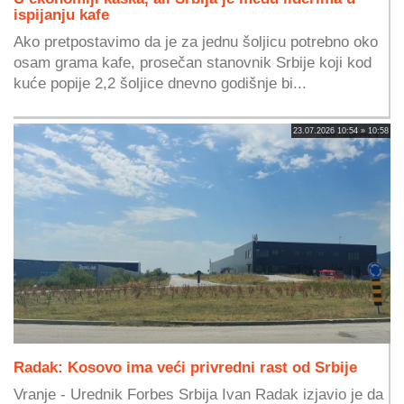
ispijanju kafe
Ako pretpostavimo da je za jednu šoljicu potrebno oko
osam grama kafe, prosečan stanovnik Srbije koji kod
kuće popije 2,2 šoljice dnevno godišnje bi...
23.07.2026 10:54 » 10:58
Radak: Kosovo ima veći privredni rast od Srbije
Vranje - Urednik Forbes Srbija Ivan Radak izjavio je da