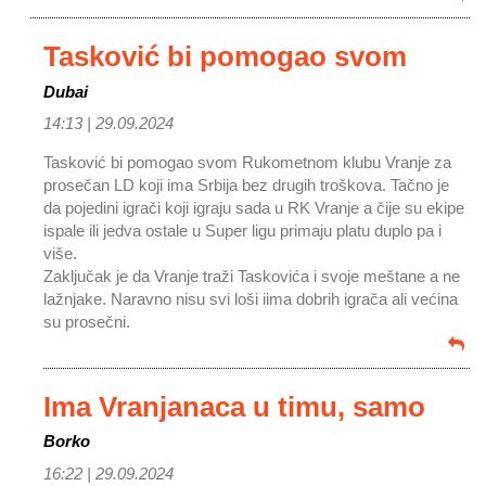
Tasković bi pomogao svom
Dubai
14:13 |
29.09.2024
Tasković bi pomogao svom Rukometnom klubu Vranje za
prosečan LD koji ima Srbija bez drugih troškova. Tačno je
da pojedini igrači koji igraju sada u RK Vranje a čije su ekipe
ispale ili jedva ostale u Super ligu primaju platu duplo pa i
više.
Zaključak je da Vranje traži Taskovića i svoje meštane a ne
lažnjake. Naravno nisu svi loši iima dobrih igrača ali većina
su prosečni.
Ima Vranjanaca u timu, samo
Borko
16:22 |
29.09.2024