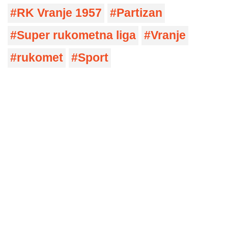
RK Vranje 1957
Partizan
Super rukometna liga
Vranje
rukomet
Sport