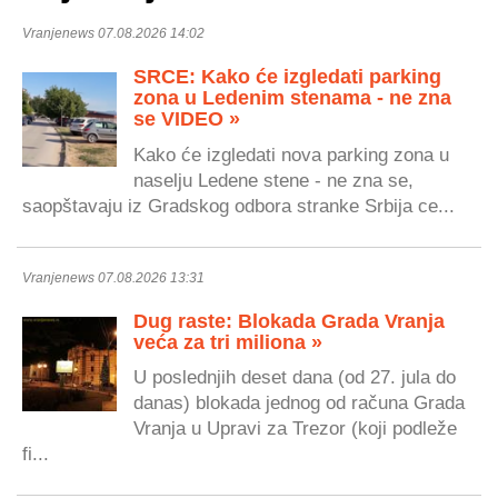
Vranjenews 07.08.2026 14:02
SRCE: Kako će izgledati parking
zona u Ledenim stenama - ne zna
se VIDEO »
Kako će izgledati nova parking zona u
naselju Ledene stene - ne zna se,
saopštavaju iz Gradskog odbora stranke Srbija ce...
Vranjenews 07.08.2026 13:31
Dug raste: Blokada Grada Vranja
veća za tri miliona »
U poslednjih deset dana (od 27. jula do
danas) blokada jednog od računa Grada
Vranja u Upravi za Trezor (koji podleže
fi...