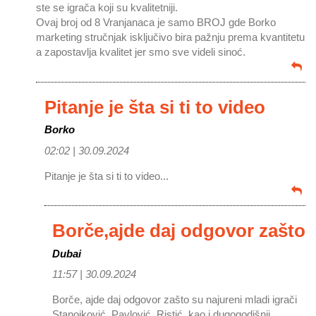
ste se igrača koji su kvalitetniji.
Ovaj broj od 8 Vranjanaca je samo BROJ gde Borko
marketing stručnjak isključivo bira pažnju prema kvantitetu
a zapostavlja kvalitet jer smo sve videli sinoć.
Pitanje je šta si ti to video
Borko
02:02 |
30.09.2024
Pitanje je šta si ti to video...
Borče,ajde daj odgovor zašto
Dubai
11:57 |
30.09.2024
Borče, ajde daj odgovor zašto su najureni mladi igrači
Stanojković, Pavlović, Ristić, kao i dugogodišnji