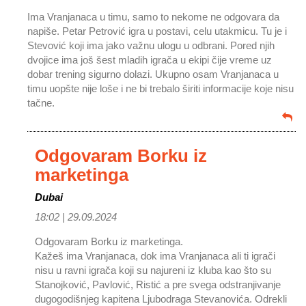
Ima Vranjanaca u timu, samo to nekome ne odgovara da
napiše. Petar Petrović igra u postavi, celu utakmicu. Tu je i
Stevović koji ima jako važnu ulogu u odbrani. Pored njih
dvojice ima još šest mladih igrača u ekipi čije vreme uz
dobar trening sigurno dolazi. Ukupno osam Vranjanaca u
timu uopšte nije loše i ne bi trebalo širiti informacije koje nisu
tačne.
Odgovaram Borku iz
marketinga
Dubai
18:02 |
29.09.2024
Odgovaram Borku iz marketinga.
Kažeš ima Vranjanaca, dok ima Vranjanaca ali ti igrači
nisu u ravni igrača koji su najureni iz kluba kao što su
Stanojković, Pavlović, Ristić a pre svega odstranjivanje
dugogodišnjeg kapitena Ljubodraga Stevanovića. Odrekli