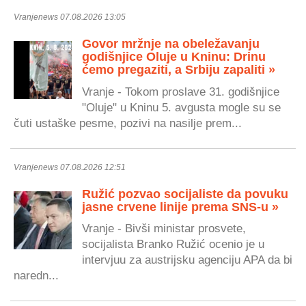
Vranjenews 07.08.2026 13:05
Govor mržnje na obeležavanju
godišnjice Oluje u Kninu: Drinu
ćemo pregaziti, a Srbiju zapaliti »
Vranje - Tokom proslave 31. godišnjice
"Oluje" u Kninu 5. avgusta mogle su se
čuti ustaške pesme, pozivi na nasilje prem...
Vranjenews 07.08.2026 12:51
Ružić pozvao socijaliste da povuku
jasne crvene linije prema SNS-u »
Vranje - Bivši ministar prosvete,
socijalista Branko Ružić ocenio je u
intervjuu za austrijsku agenciju APA da bi
naredn...