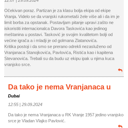
12:07 |
29.09.2024
Očekivan poraz. Partizan je za klasu bolja ekipa od ekipe
Vranja. Videlo se da vranjski rukometaši žele više ali i da im je
limit borba za opstanak. Postavljam pitanje upravi zašto ne
iskoristiti internacionalca Davora Taskovića kao jedinog
meštanina u postavi. Tasković je svojim kvalitetom bolji od
većine igrača a i mladji je od golmana Zlatanovića.
Kritika postoji i da smo se prerano odrekli nezasluženo od
Vranjanaca Stanojkovića, Pavlovića, Ristića kao i kapitena
Stevanovića. Trebali su da budu uz ekipu ipak u njima kuca
vranjsko srce.
Da tako je nema Vranjanaca u
Dubai
12:55 |
29.09.2024
Da tako je nema Vranjanaca u RK Vranje 1957 jedino vranjsko
srce je Vladan Vlajko Pavlović.