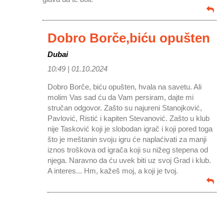
Dobro Borče,biću opušten
Dubai
10:49 |
01.10.2024
Dobro Borče, biću opušten, hvala na savetu. Ali
molim Vas sad ću da Vam persiram, dajte mi
stručan odgovor. Zašto su najureni Stanojković,
Pavlović, Ristić i kapiten Stevanović. Zašto u klub
nije Tasković koji je slobodan igrač i koji pored toga
što je meštanin svoju igru će naplaćivati za manji
iznos troškova od igrača koji su nižeg stepena od
njega. Naravno da ću uvek biti uz svoj Grad i klub.
A interes... Hm, kažeš moj, a koji je tvoj.