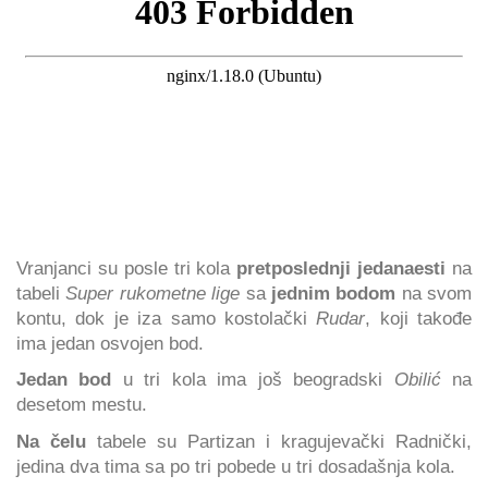
Vranjanci su posle tri kola
pretposlednji jedanaesti
na
tabeli
Super rukometne lige
sa
jednim bodom
na svom
kontu, dok je iza samo kostolački
Rudar
, koji takođe
ima jedan osvojen bod.
Jedan bod
u tri kola ima još beogradski
Obilić
na
desetom mestu.
Na čelu
tabele su Partizan i kragujevački Radnički,
jedina dva tima sa po tri pobede u tri dosadašnja kola.