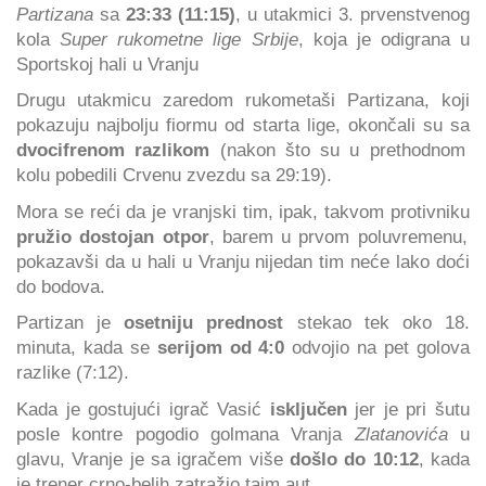
Partizana
sa
23:33 (11:15)
, u utakmici 3. prvenstvenog
kola
Super rukometne lige Srbije
, koja je odigrana u
Sportskoj hali u Vranju
Drugu utakmicu zaredom rukometaši Partizana, koji
pokazuju najbolju fiormu od starta lige, okončali su sa
dvocifrenom razlikom
(nakon što su u prethodnom
kolu pobedili Crvenu zvezdu sa 29:19).
Mora se reći da je vranjski tim, ipak, takvom protivniku
pružio dostojan otpor
, barem u prvom poluvremenu,
pokazavši da u hali u Vranju nijedan tim neće lako doći
do bodova.
Partizan je
osetniju prednost
stekao tek oko 18.
minuta, kada se
serijom od 4:0
odvojio na pet golova
razlike (7:12).
Kada je gostujući igrač Vasić
isključen
jer je pri šutu
posle kontre pogodio golmana Vranja
Zlatanovića
u
glavu, Vranje je sa igračem više
došlo do 10:12
, kada
je trener crno-belih zatražio tajm aut.