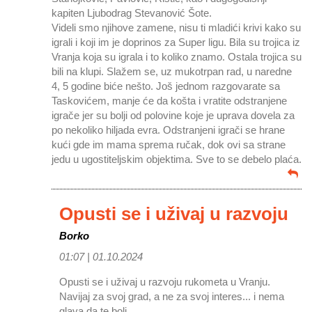
kapiten Ljubodrag Stevanović Šote.
Videli smo njihove zamene, nisu ti mladići krivi kako su
igrali i koji im je doprinos za Super ligu. Bila su trojica iz
Vranja koja su igrala i to koliko znamo. Ostala trojica su
bili na klupi. Slažem se, uz mukotrpan rad, u naredne
4, 5 godine biće nešto. Još jednom razgovarate sa
Taskovićem, manje će da košta i vratite odstranjene
igrače jer su bolji od polovine koje je uprava dovela za
po nekoliko hiljada evra. Odstranjeni igrači se hrane
kući gde im mama sprema ručak, dok ovi sa strane
jedu u ugostiteljskim objektima. Sve to se debelo plaća.
Opusti se i uživaj u razvoju
Borko
01:07 |
01.10.2024
Opusti se i uživaj u razvoju rukometa u Vranju.
Navijaj za svoj grad, a ne za svoj interes... i nema
glava da te boli.