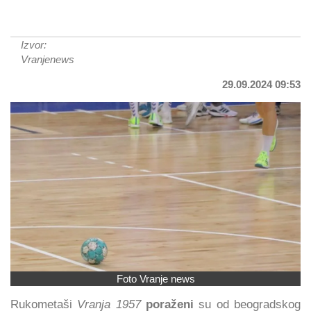
Izvor:
Vranjenews
29.09.2024 09:53
Foto Vranje news
Rukometaši
Vranja 1957
poraženi
su od beogradskog