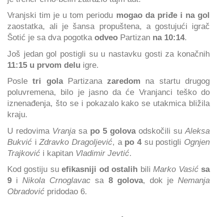
Vranjski tim je u tom periodu
mogao da priđe i na gol
zaostatka, ali je šansa propuštena, a gostujući igrač
Šotić je sa dva pogotka
odveo
Partizan
na 10:14
.
Još jedan gol postigli su u nastavku gosti za konačnih
11:15 u prvom delu
igre.
Posle
tri gola
Partizana
zaredom
na startu drugog
poluvremena, bilo je jasno da će Vranjanci teško do
iznenađenja, što se i pokazalo kako se utakmica bližila
kraju.
U redovima
Vranja
sa
po 5 golova
odskočili su
Aleksa
Bukvić
i
Zdravko Dragoljević
, a
po 4
su postigli
Ognjen
Trajković
i kapitan
Vladimir Jevtić
.
Kod gostiju su
efikasniji od ostalih
bili
Marko Vasić
sa
9
i
Nikola Crnoglavac
sa
8 golova
, dok je
Nemanja
Obradović
pridodao 6.