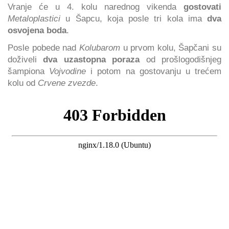
Vranje će u 4. kolu narednog vikenda
gostovati
Metaloplastici
u Šapcu, koja posle tri kola ima
dva
osvojena boda
.
Posle pobede nad
Kolubarom
u prvom kolu, Šapčani su
doživeli
dva uzastopna poraza
od prošlogodišnjeg
šampiona
Vojvodine
i potom na gostovanju u trećem
kolu od
Crvene zvezde
.