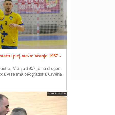
tartu plej aut-a: Vranje 1957 -
j aut-a, Vranje 1957 je na drugom
boda više ima beogradska Crvena
07.04.2025 09:14