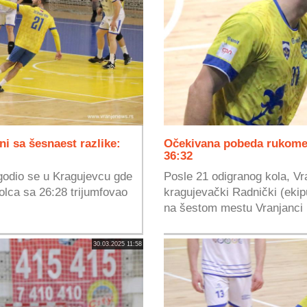
 sa šesnaest razlike:
Očekivana pobeda rukomet
36:32
godio se u Kragujevcu gde
Posle 21 odigranog kola, Vra
olca sa 26:28 trijumfovao
kragujevački Radnički (ekipu
na šestom mestu Vranjanci i
30.03.2025 11:58