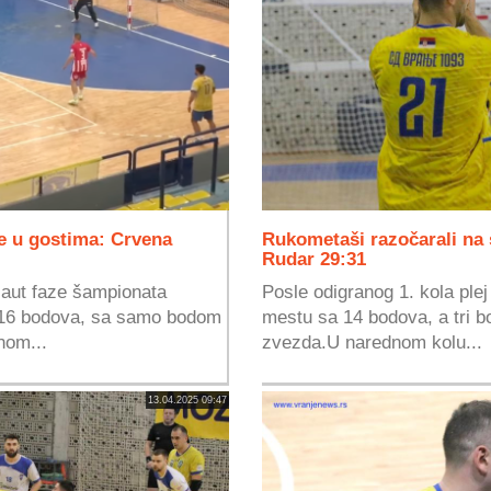
e u gostima: Crvena
Rukometaši razočarali na s
Rudar 29:31
-aut faze šampionata
Posle odigranog 1. kola ple
 16 bodova, sa samo bodom
mestu sa 14 bodova, a tri 
nom...
zvezda.U narednom kolu...
13.04.2025 09:47