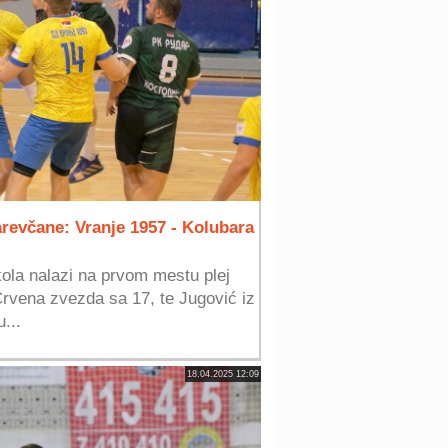
revčane: Vranje 1957 - Kolubara
kola nalazi na prvom mestu plej
rvena zvezda sa 17, te Jugović iz
...
18.04.2025 12:09