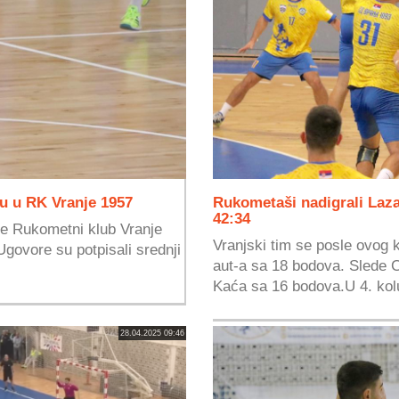
u u RK Vranje 1957
Rukometaši nadigrali Laza
42:34
je Rukometni klub Vranje
Vranjski tim se posle ovog 
Ugovore su potpisali srednji
aut-a sa 18 bodova. Slede C
Kaća sa 16 bodova.U 4. kolu
28.04.2025 09:46