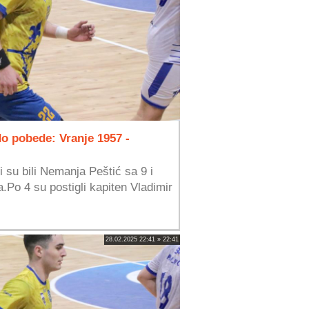
o pobede: Vranje 1957 -
i su bili Nemanja Peštić sa 9 i
Po 4 su postigli kapiten Vladimir
28.02.2025 22:41 » 22:41