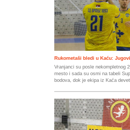
Rukometaši bledi u Kaću: Jugovi
Vranjanci su posle nekompletnog 20
mesto i sada su osmi na tabeli Sup
bodova, dok je ekipa iz Kaća devet