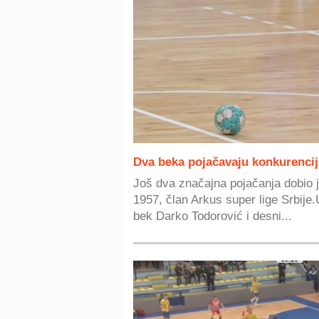
Dva beka pojačavaju konkurencij
Još dva značajna pojačanja dobio 
1957, član Arkus super lige Srbije.
bek Darko Todorović i desni...