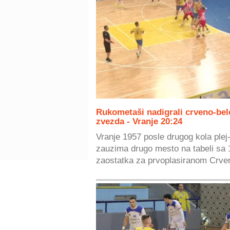
Rukometaši nadigrali crveno-bel
zvezda - Vranje 20:24
Vranje 1957 posle drugog kola plej
zauzima drugo mesto na tabeli sa
zaostatka za prvoplasiranom Crve