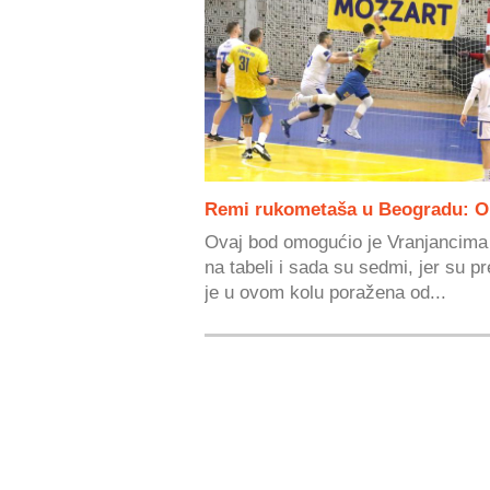
Remi rukometaša u Beogradu: Obi
Ovaj bod omogućio je Vranjancima
na tabeli i sada su sedmi, jer su p
je u ovom kolu poražena od...