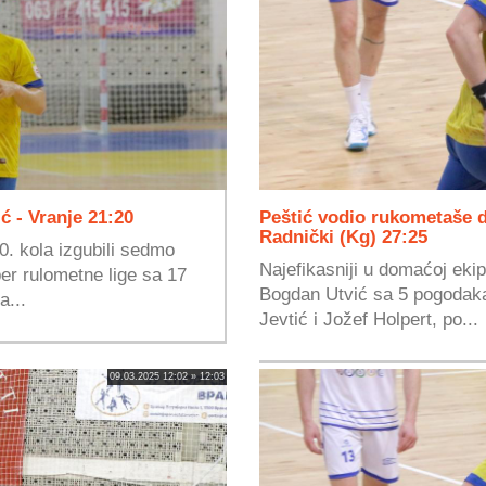
ć - Vranje 21:20
Peštić vodio rukometaše d
Radnički (Kg) 27:25
. kola izgubili sedmo
Najefikasniji u domaćoj ekip
er rulometne lige sa 17
Bogdan Utvić sa 5 pogodaka.
a...
Jevtić i Jožef Holpert, po...
09.03.2025 12:02 » 12:03