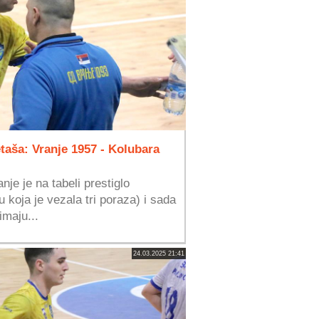
aša: Vranje 1957 - Kolubara
nje je na tabeli prestiglo
 koja je vezala tri poraza) i sada
maju...
24.03.2025 21:41