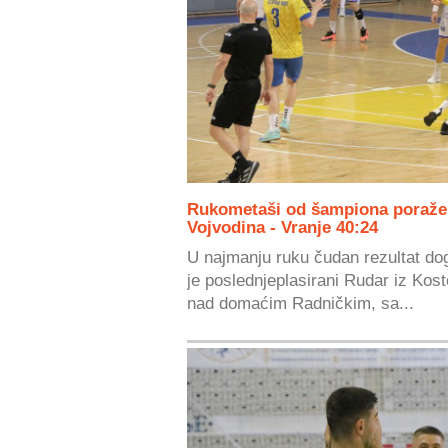
Rukometaši od šampiona poraženi
Vojvodina - Vranje 40:24
U najmanju ruku čudan rezultat do
je poslednjeplasirani Rudar iz Kost
nad domaćim Radničkim, sa...