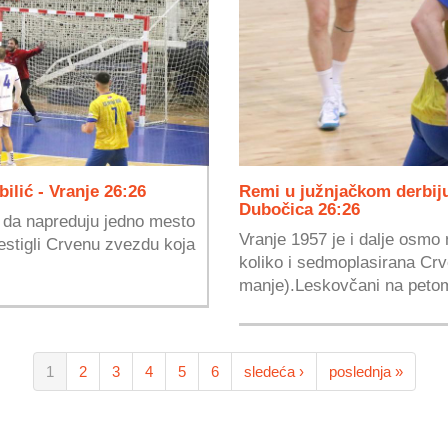
lić - Vranje 26:26
Remi u južnjačkom derbiju
Dubočica 26:26
 da napreduju jedno mesto
Vranje 1957 je i dalje osmo 
restigli Crvenu zvezdu koja
koliko i sedmoplasirana Cr
manje).Leskovčani na petom
1
2
3
4
5
6
sledeća ›
poslednja »