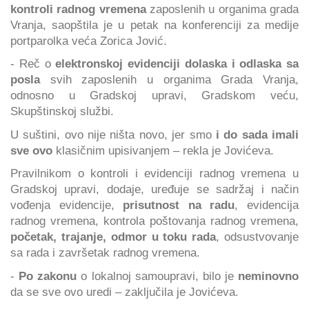
kontroli radnog vremena
zaposlenih u organima grada
Vranja, saopštila je u petak na konferenciji za medije
portparolka veća Zorica Jović.
- Reč o
elektronskoj evidenciji dolaska i odlaska sa
posla
svih zaposlenih u organima Grada Vranja,
odnosno u Gradskoj upravi, Gradskom veću,
Skupštinskoj službi.
U suštini, ovo nije ništa novo, jer smo
i do sada imali
sve ovo
klasičnim upisivanjem – rekla je Jovićeva.
Pravilnikom o kontroli i evidenciji radnog vremena u
Gradskoj upravi, dodaje, uređuje se sadržaj i način
vođenja evidencije,
prisutnost na radu
, evidencija
radnog vremena, kontrola poštovanja radnog vremena,
početak, trajanje, odmor u toku rada
, odsustvovanje
sa rada i završetak radnog vremena.
-
Po zakonu
o lokalnoj samoupravi, bilo je
neminovno
da se sve ovo uredi – zaključila je Jovićeva.