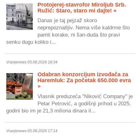
Protojerej-stavrofor Miroljub Srb.
Ružić: Staro, staro mi dajte! »
Danas je taj pejzaž skoro
neprepoznatljiv. Nema više kaldrme što
pamti korake, ni šan-duda što pravi
senku dugu koliko i...
Vranjenews 05.08.2026 18:34
Odabran konzorcijum izvođača za
Haremluk: Za početak 650.000 evra
»
Vlasnik preduzeća "Niković Company" je
Petar Petrović, a godišnji prihod u 2025.
godini bio im je 21,3 miliona dinara il...
Vranjenews 05.08.2026 17:14