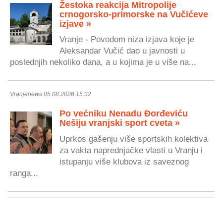
Žestoka reakcija Mitropolije
crnogorsko-primorske na Vučićeve
izjave »
Vranje - Povodom niza izjava koje je
Aleksandar Vučić dao u javnosti u
poslednjih nekoliko dana, a u kojima je u više na...
Vranjenews 05.08.2026 15:32
Po većniku Nenadu Đorđeviću
Nešiju vranjski sport cveta »
Uprkos gašenju više sportskih kolektiva
za vakta naprednjačke vlasti u Vranju i
istupanju više klubova iz saveznog
ranga...