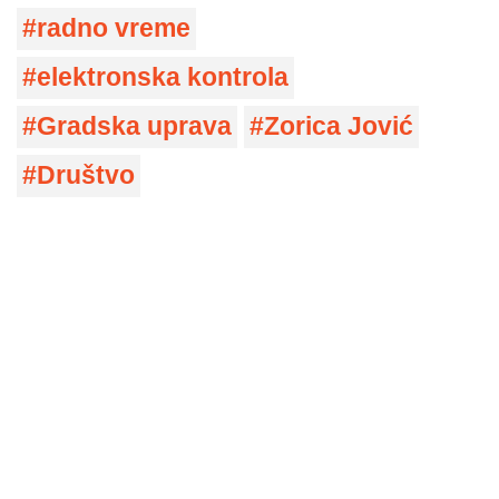
radno vreme
elektronska kontrola
Gradska uprava
Zorica Jović
Društvo