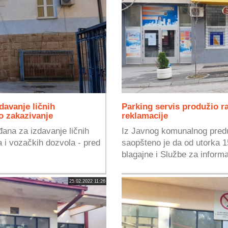
davanje ličnih
Parking servis produžio r
 zakazivanje
reklamacije
ana za izdavanje ličnih
Iz Javnog komunalnog pred
 i vozačkih dozvola - pred
saopšteno je da od utorka 
blagajne i Službe za informac
25.02.2022 11:26