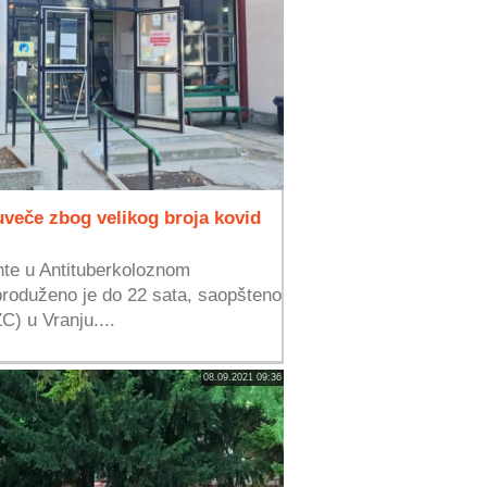
uveče zbog velikog broja kovid
te u Antituberkoloznom
produženo je do 22 sata, saopšteno
C) u Vranju....
08.09.2021 09:36