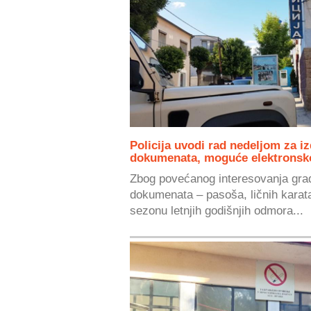
Policija uvodi rad nedeljom za iz
dokumenata, moguće elektronsko
Zbog povećanog interesovanja građ
dokumenata – pasoša, ličnih karata
sezonu letnjih godišnjih odmora...