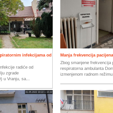
spiratornim infekcijama od
Manja frekvencija pacijen
Zbog smanjene frekvencija p
nfekcije radiće od
respiratorna ambulanta Doma
lju zgrade
izmenjenom radnom režimu,
 u Vranju, sa...
31.05.2022 10:22 » 10:22