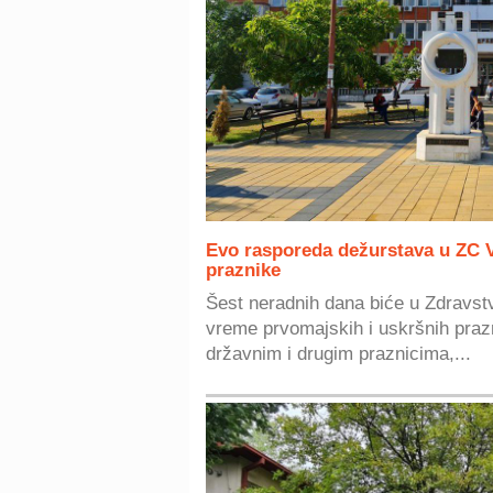
Evo rasporeda dežurstava u ZC V
praznike
Šest neradnih dana biće u Zdravst
vreme prvomajskih i uskršnih pra
državnim i drugim praznicima,...