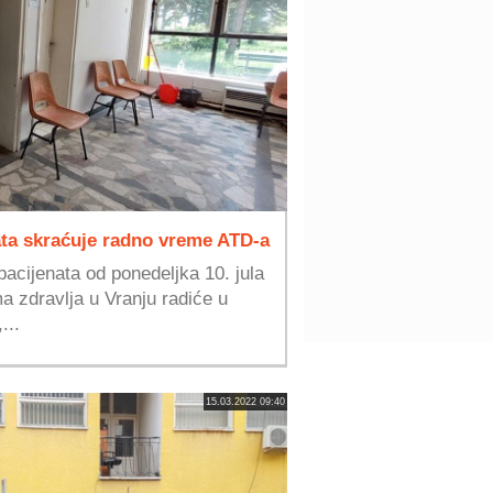
ata skraćuje radno vreme ATD-a
acijenata od ponedeljka 10. jula
 zdravlja u Vranju radiće u
...
15.03.2022 09:40