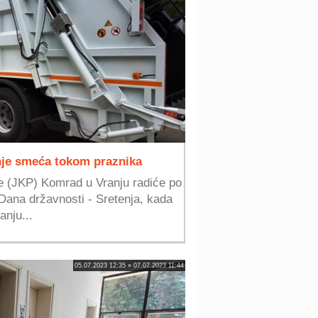
je smeća tokom praznika
 (JKP) Komrad u Vranju radiće po
ana državnosti - Sretenja, kada
anju...
05.07.2023 12:35 » 07.07.2023 11:44