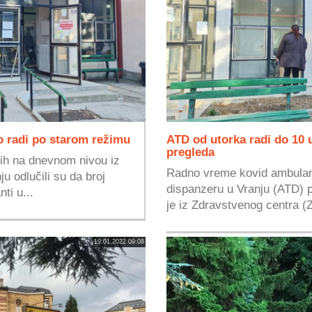
 radi po starom režimu
ATD od utorka radi do 10 
pregleda
ih na dnevnom nivou iz
Radno vreme kovid ambulan
u odlučili su da broj
dispanzeru u Vranju (ATD) 
ti u...
je iz Zdravstvenog centra (Z
19.01.2022 09:08