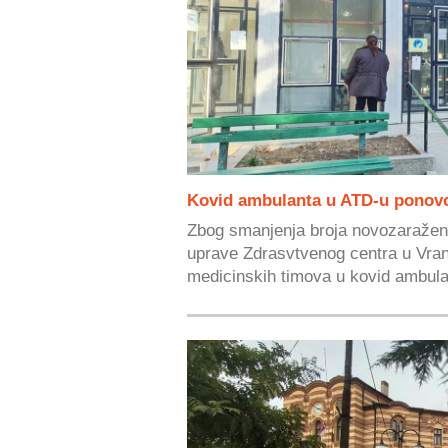
Kovid ambulanta u ATD-u ponovo
Zbog smanjenja broja novozaražen
uprave Zdrasvtvenog centra u Vranj
medicinskih timova u kovid ambulan