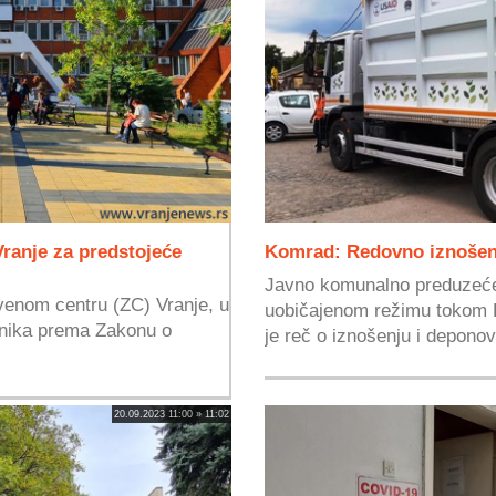
ranje za predstojeće
Komrad: Redovno iznošen
Javno komunalno preduzeće
venom centru (ZC) Vranje, u
uobičajenom režimu tokom D
znika prema Zakonu o
je reč o iznošenju i deponov
20.09.2023 11:00 » 11:02