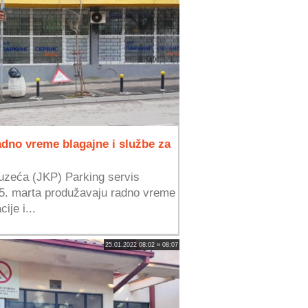
adno vreme blagajne i službe za
uzeća (JKP) Parking servis
15. marta produžavaju radno vreme
ije i...
25.01.2022 08:02 » 08:07