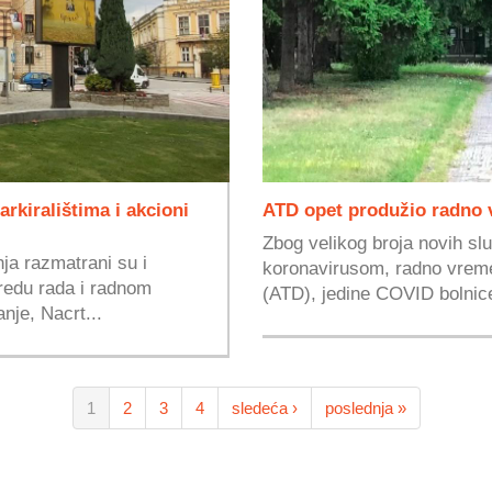
rkiralištima i akcioni
ATD opet produžio radno
Zbog velikog broja novih sl
ja razmatrani su i
koronavirusom, radno vreme
redu rada i radnom
(ATD), jedine COVID bolnice
je, Nacrt...
1
2
3
4
sledeća ›
poslednja »