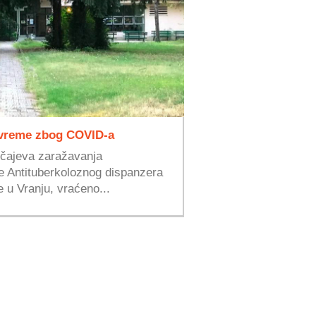
 vreme zbog COVID-a
učajeva zaražavanja
 Antituberkoloznog dispanzera
 u Vranju, vraćeno...