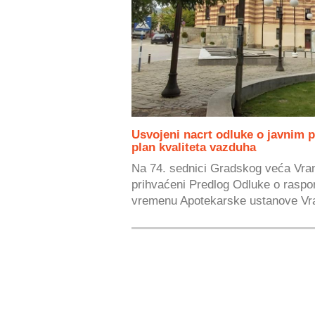
Usvojeni nacrt odluke o javnim pa
plan kvaliteta vazduha
Na 74. sednici Gradskog veća Vran
prihvaćeni Predlog Odluke o raspo
vremenu Apotekarske ustanove Vran