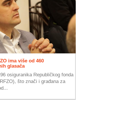
FZO ima više od 460
nih glasača
196 osiguranika Republičkog fonda
(RFZO), što znači i građana za
d...