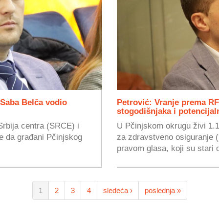
i Saba Belča vodio
Petrović: Vranje prema R
stogodišnjaka i potencijal
Srbija centra (SRCE) i
U Pčinjskom okrugu živi 1.
 je da građani Pčinjskog
za zdravstveno osiguranje 
pravom glasa, koji su stari o
1
2
3
4
sledeća ›
poslednja »