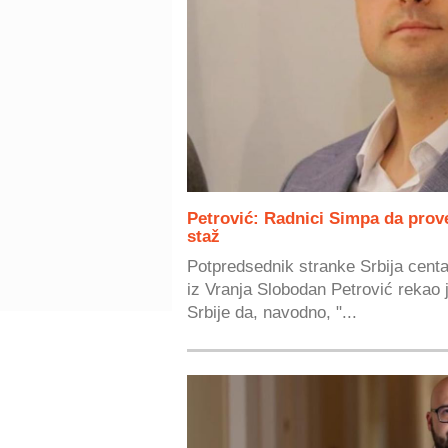
Petrović: Radnici Simpa da prove
staž
Potpredsednik stranke Srbija centa
iz Vranja Slobodan Petrović rekao
Srbije da, navodno, "...