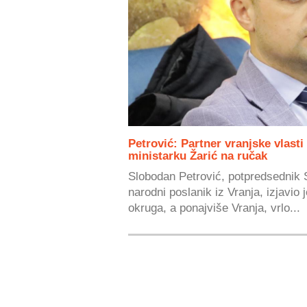
Petrović: Partner vranjske vlast
ministarku Žarić na ručak
Slobodan Petrović, potpredsednik 
narodni poslanik iz Vranja, izjavio
okruga, a ponajviše Vranja, vrlo...