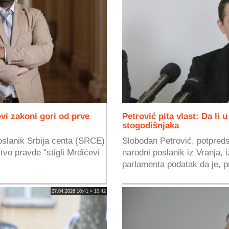
evi zakoni gori od prve
Petrović pita vlast: Da li
stogodišnjaka
poslanik Srbija centa (SRCE)
Slobodan Petrović, potpreds
stvo pravde "stigli Mrdićevi
narodni poslanik iz Vranja, 
parlamenta podatak da je, p
27.04.2026 10:41 » 10:42