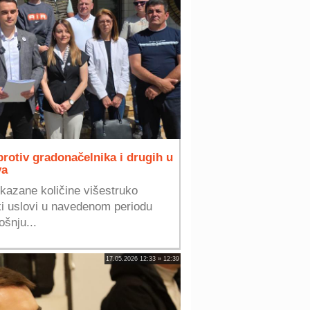
protiv gradonačelnika i drugih u
va
ikazane količine višestruko
i uslovi u navedenom periodu
ošnju...
17.05.2026 12:33 » 12:39