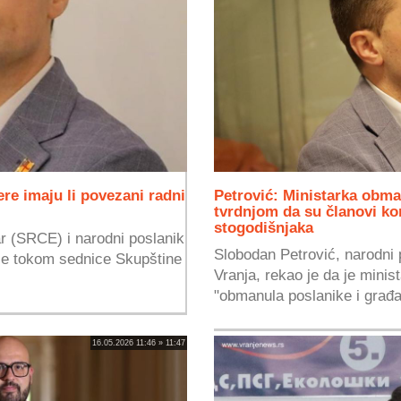
re imaju li povezani radni
Petrović: Ministarka obma
tvrdnjom da su članovi kom
stogodišnjaka
r (SRCE) i narodni poslanik
Slobodan Petrović, narodni p
 je tokom sednice Skupštine
Vranja, rekao je da je mini
"obmanula poslanike i građa
16.05.2026 11:46 » 11:47