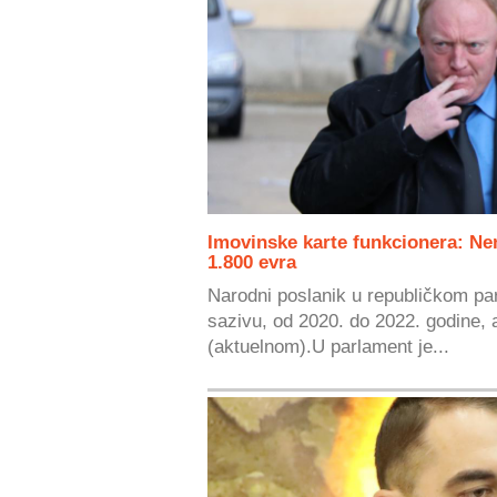
Imovinske karte funkcionera: N
1.800 evra
Narodni poslanik u republičkom par
sazivu, od 2020. do 2022. godine, 
(aktuelnom).U parlament je...