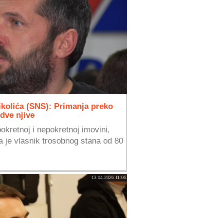
kolića (SNS): Primanja preko
 dve njive
okretnoj i nepokretnoj imovini,
 da je vlasnik trosobnog stana od 80
13.04.2026 11:06