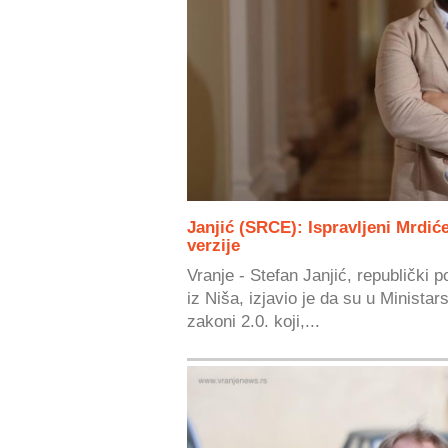
Janjić (SRCE): Ispravljeni Mrdić
verzije
Vranje - Stefan Janjić, republički 
iz Niša, izjavio je da su u Ministar
zakoni 2.0. koji,...