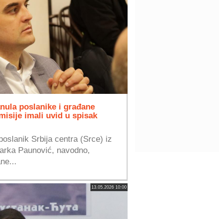
nula poslanike i građane
isije imali uvid u spisak
oslanik Srbija centra (Srce) iz
starka Paunović, navodno,
ne...
13.05.2026 10:00