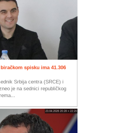
 u biračkom spisku ima 41.306
ednik Srbija centra (SRCE) i
izneo je na sednici republičkog
rema...
23.04.2026 20:28 » 22:20