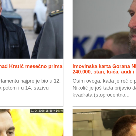
enad Krstić mesečno prima
Imovinska karta Gorana Ni
240.000, stan, kuća, audi i
lamentu najpre je bio u 12.
Osim ovoga, kada je reč o p
a potom i u 14. sazivu
Nikolić je još tada prijavio
kvadrata (stoprocentno...
21.04.2026 18:56 » 19:49