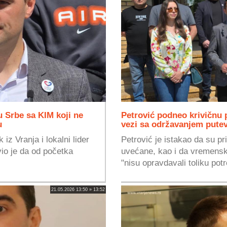
ju Srbe sa KIM koji ne
Petrović podneo krivičnu 
u
vezi sa održavanjem pute
iz Vranja i lokalni lider
Petrović je istakao da su pr
vio je da od početka
uvećane, kao i da vremensk
"nisu opravdavali toliku potr
21.05.2026 13:50 » 13:52