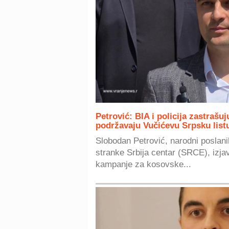
Petrović: BIA i policija zastrašu
podržavaju Vučićevu Srpsku list
Slobodan Petrović, narodni poslanik 
stranke Srbija centar (SRCE), izja
kampanje za kosovske...