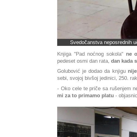
Svedočanstva neposrednih uč
Knjiga "Pad noćnog sokola"
ne o
pedeset osmi dan rata,
dan kada 
Golubović je dodao da knjigu
nije
sebi, svojoj bivšoj jedinici, 250. ra
- Oko cele te priče sa rušenjem ne
mi za to primamo platu
- objasnio