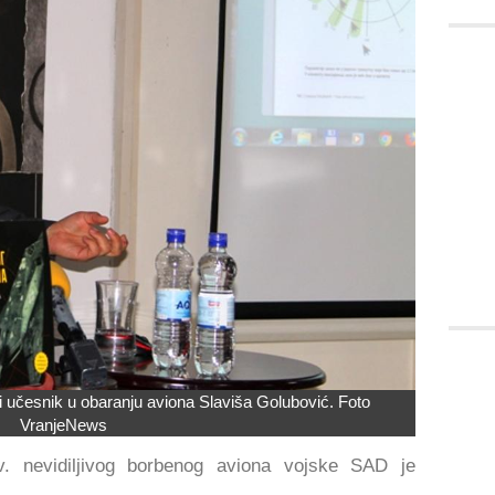
i učesnik u obaranju aviona Slaviša Golubović. Foto
VranjeNews
v. nevidiljivog borbenog aviona vojske SAD je