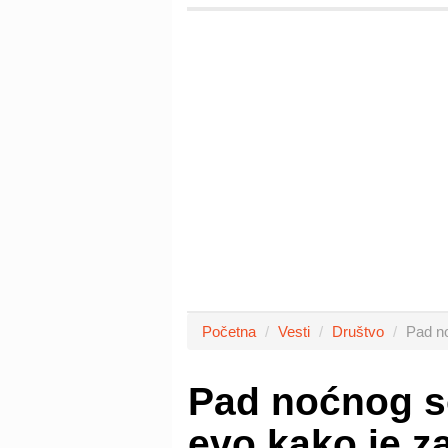
Početna
Vesti
Društvo
Pad no
Pad noćnog so
evo kako je z