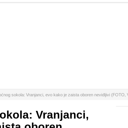
ćnog sokola: Vranjanci, evo kako je zaista oboren nevidljivi (FOTO
kola: Vranjanci,
aista oboren