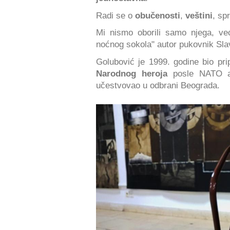
Radi se o
obučenosti
,
veštini
, sp
Mi nismo oborili samo njega, već
noćnog sokola" autor pukovnik Sla
Golubović je 1999. godine bio pr
Narodnog heroja
posle NATO ag
učestvovao u odbrani Beograda.