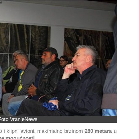
Foto VranjeNews
ao i klipni avioni, makimalno brzinom
280 metara u
ke mogućnosti
.