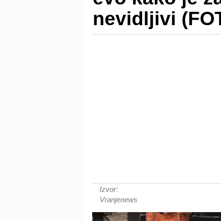
nevidljivi (F
Izvor:
Vranjenews