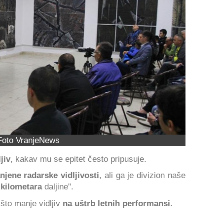
Foto VranjeNews
jiv
, kakav mu se epitet često pripusuje.
jene radarske vidljivosti
, ali ga je divizion naše
 kilometara
daljine".
 što manje vidljiv
na uštrb letnih performansi
.