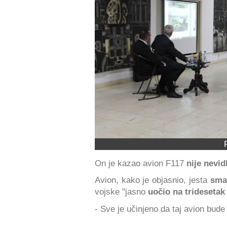
On je kazao avion F117
nije nevidl
Avion, kako je objasnio, jesta
sman
vojske "jasno
uočio na tridesetak
- Sve je učinjeno da taj avion bude