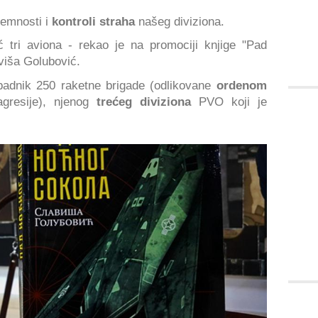
remnosti i
kontroli straha
našeg diviziona.
 tri aviona - rekao je na promociji knjige "Pad
viša Golubović.
ipadnik 250 raketne brigade (odlikovane
ordenom
resije), njenog
trećeg
diviziona
PVO koji je