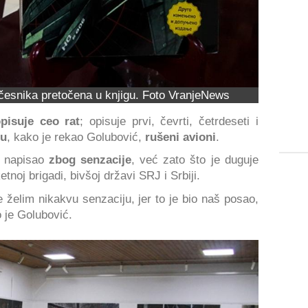
esnika pretočena u knjigu. Foto VranjeNews
pisuje ceo rat
; opisuje prvi, čevrti, četrdeseti i
su
, kako je rekao Golubović,
rušeni avioni
.
napisao
zbog senzacije
, već zato što je duguje
ketnoj brigadi, bivšoj državi SRJ i Srbiji.
 želim nikakvu senzaciju, jer to je bio naš posao,
 je Golubović.