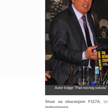
Autor knjige "Pad noćnog sokola" 
Stvar sa obaranjem F117A
, tz
jednostavna
.