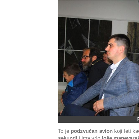
To je
podzvučan avion
koji leti k
sekundi
i ima vrlo
loše manevars