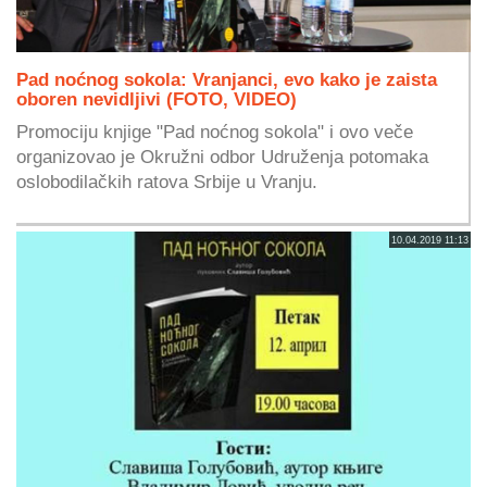
Pad noćnog sokola: Vranjanci, evo kako je zaista
oboren nevidljivi (FOTO, VIDEO)
Promociju knjige "Pad noćnog sokola" i ovo veče
organizovao je Okružni odbor Udruženja potomaka
oslobodilačkih ratova Srbije u Vranju.
10.04.2019 11:13