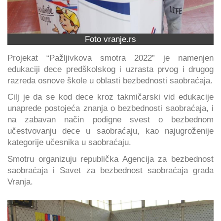
Foto vranje.rs
Projekat “Pažljivkova smotra 2022” je namenjen
edukaciji dece predškolskog i uzrasta prvog i drugog
razreda osnove škole u oblasti bezbednosti saobraćaja.
Cilj je da se kod dece kroz takmičarski vid edukacije
unaprede postojeća znanja o bezbednosti saobraćaja, i
na zabavan način podigne svest o bezbednom
učestvovanju dece u saobraćaju, kao najugroženije
kategorije učesnika u saobraćaju.
Smotru organizuju republička Agencija za bezbednost
saobraćaja i Savet za bezbednost saobraćaja grada
Vranja.