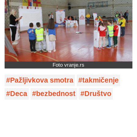
Foto vranje.rs
Pažljivkova smotra
takmičenje
Deca
bezbednost
Društvo