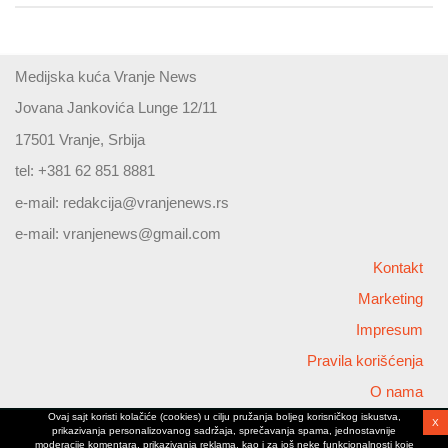
Medijska kuća Vranje News
Jovana Jankovića Lunge 12/11
17501 Vranje, Srbija
tel: +381 62 851 8881
e-mail:
redakcija@vranjenews.rs
e-mail:
vranjenews@gmail.com
Kontakt
Marketing
Impresum
Pravila korišćenja
O nama
Ovaj sajt koristi kolačiće (cookies) u cilju pružanja boljeg korisničkog iskustva,
X
Copyright © 2026 Vranjenews
prikazivanja personalizovanog sadržaja, sprečavanja spama, jednostavnije
All rights reserved
moderacije komentara, prikazivanja reklama, kao i za još neke funkcionalnosti koje