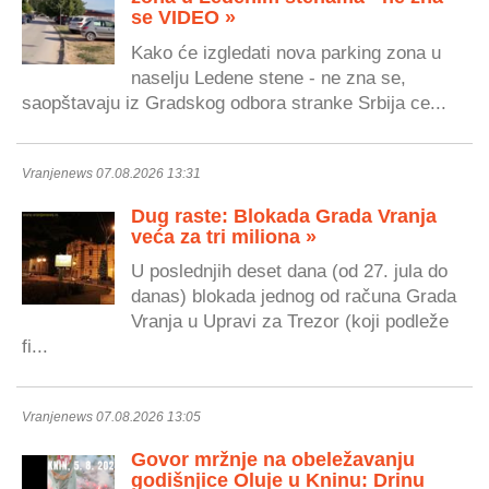
se VIDEO »
Kako će izgledati nova parking zona u
naselju Ledene stene - ne zna se,
saopštavaju iz Gradskog odbora stranke Srbija ce...
Vranjenews 07.08.2026 13:31
Dug raste: Blokada Grada Vranja
veća za tri miliona »
U poslednjih deset dana (od 27. jula do
danas) blokada jednog od računa Grada
Vranja u Upravi za Trezor (koji podleže
fi...
Vranjenews 07.08.2026 13:05
Govor mržnje na obeležavanju
godišnjice Oluje u Kninu: Drinu