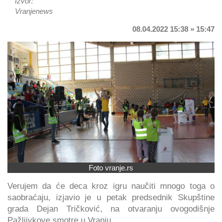
Izvor:
Vranjenews
08.04.2022 15:38 » 15:47
Foto vranje.rs
Verujem da će deca kroz igru naučiti mnogo toga o
saobraćaju, izjavio je u petak predsednik Skupštine
grada Dejan Tričković, na otvaranju ovogodišnje
Pažljivkove smotre u Vranju.