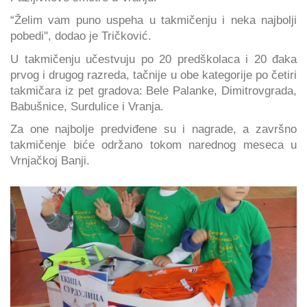
“Želim vam puno uspeha u takmičenju i neka najbolji
pobedi'', dodao je Tričković.
U takmičenju učestvuju po 20 predškolaca i 20 đaka
prvog i drugog razreda, tačnije u obe kategorije po četiri
takmičara iz pet gradova: Bele Palanke, Dimitrovgrada,
Babušnice, Surdulice i Vranja.
Za one najbolje predviđene su i nagrade, a završno
takmičenje biće održano tokom narednog meseca u
Vrnjačkoj Banji.