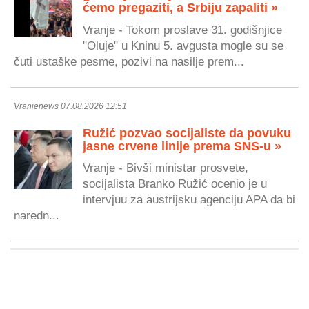
ćemo pregaziti, a Srbiju zapaliti »
Vranje - Tokom proslave 31. godišnjice
"Oluje" u Kninu 5. avgusta mogle su se
čuti ustaške pesme, pozivi na nasilje prem...
Vranjenews 07.08.2026 12:51
Ružić pozvao socijaliste da povuku
jasne crvene linije prema SNS-u »
Vranje - Bivši ministar prosvete,
socijalista Branko Ružić ocenio je u
intervjuu za austrijsku agenciju APA da bi
naredn...