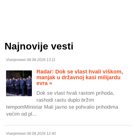
Najnovije vesti
Vranjenews 08.08.2026 13:11
Radar: Dok se vlast hvali viškom,
manjak u državnoj kasi milijardu
evra »
Dok se vlast hvali rastom prihoda,
rashodi rastu duplo bržim
tempomMinistar Mali javno se pohvalio prihodima
većim od pl...
Vranjenews 08.08.2026 12:40