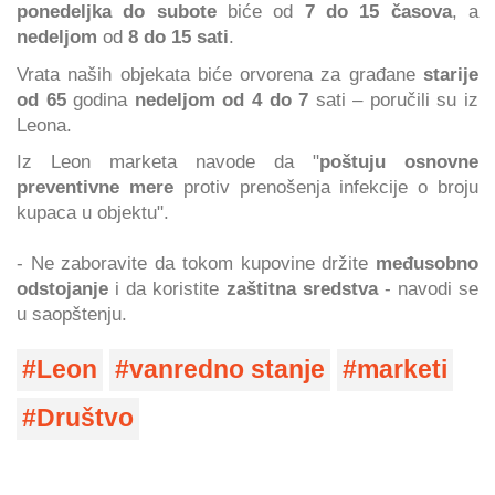
ponedeljka do subote
biće od
7 do 15 časova
, a
nedeljom
od
8 do 15 sati
.
Vrata naših objekata biće orvorena za građane
starije
od 65
godina
nedeljom od 4 do 7
sati – poručili su iz
Leona.
Iz Leon marketa navode da "
poštuju osnovne
preventivne mere
protiv prenošenja infekcije o broju
kupaca u objektu".
- Ne zaboravite da tokom kupovine držite
međusobno
odstojanje
i da koristite
zaštitna sredstva
- navodi se
u saopštenju.
Leon
vanredno stanje
marketi
Društvo