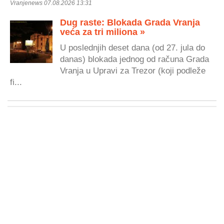
Vranjenews 07.08.2026 13:31
Dug raste: Blokada Grada Vranja
veća za tri miliona »
U poslednjih deset dana (od 27. jula do
danas) blokada jednog od računa Grada
Vranja u Upravi za Trezor (koji podleže
fi...