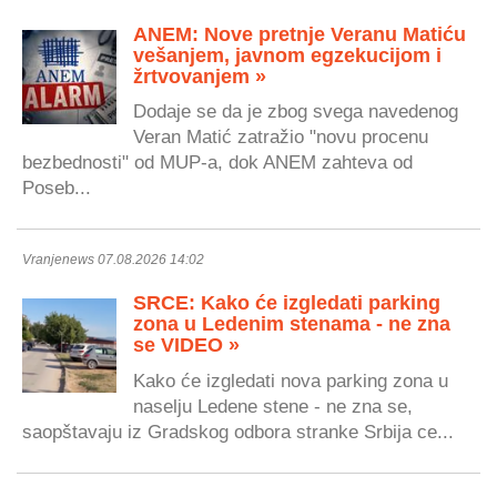
ANEM: Nove pretnje Veranu Matiću
vešanjem, javnom egzekucijom i
žrtvovanjem »
Dodaje se da je zbog svega navedenog
Veran Matić zatražio "novu procenu
bezbednosti" od MUP-a, dok ANEM zahteva od
Poseb...
Vranjenews 07.08.2026 14:02
SRCE: Kako će izgledati parking
zona u Ledenim stenama - ne zna
se VIDEO »
Kako će izgledati nova parking zona u
naselju Ledene stene - ne zna se,
saopštavaju iz Gradskog odbora stranke Srbija ce...