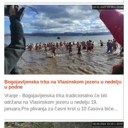
18.01.2025 19:20 » 23:44
Bogojavljenska trka na Vlasinskom jezeru u nedelju
u podne
Vranje - Bogojavljenska trka tradicionalno će biti
održana na Vlasinskom jezeru u nedelju 19.
januara.Pre plivanja za časni krst u 10 časova biće...
08.09.2024 19:19 » 20:07