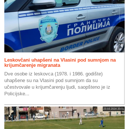
Leskovčani uhapšeni na Vlasini pod sumnjom na
krijumčarenje migranata
Dve osobe iz leskovca (1978. i 1986. godište)
uhapšene su na Vlasini pod sumnjom da su
učestvovale u krijumčarenju ljudi, saopšteno je iz
Policijske...
23.03.2024 20:51