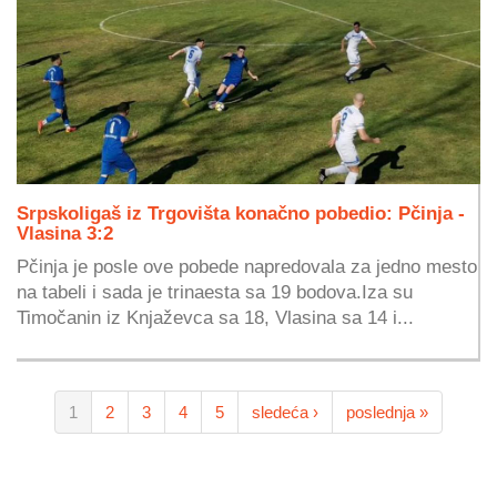
Srpskoligaš iz Trgovišta konačno pobedio: Pčinja -
Vlasina 3:2
Pčinja je posle ove pobede napredovala za jedno mesto
na tabeli i sada je trinaesta sa 19 bodova.Iza su
Timočanin iz Knjaževca sa 18, Vlasina sa 14 i...
1
2
3
4
5
sledeća ›
poslednja »