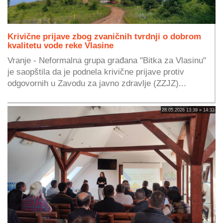
Krivične prijave zbog zvaničnih tvrdnji o dobrom
kvalitetu vode reke Vlasine
Vranje - Neformalna grupa građana "Bitka za Vlasinu"
je saopštila da je podnela krivične prijave protiv
odgovornih u Zavodu za javno zdravlje (ZZJZ)...
28.05.2026 13:39 » 14:33