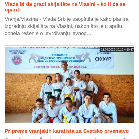
Vlada bi da gradi skijalište na Vlasini - ko li će se
opariti
Vranje/Vlasina - Vlada Srbije saopštila je kako planira
izgradnju skijališta na Vlasini, nakon što je u aprilu
donela rešenje o utvrđivanju javnog...
22.09.2025 10:16 » 10:37
Pripreme vranjskih karatista za Svetsko prvenstvo