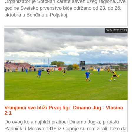
Organizator je Šotokan karate savez užeg regiona.Ove
godine Svetsko prvenstvo biće održano od 23. do 26.
oktobra u Benđinu u Poljskoj.
06.04.2025 20:29
Vranjanci sve bliži Prvoj ligi: Dinamo Jug - Vlasina
2:1
Do ovog kola najbliži pratioci Dinamo Jug-a, pirotski
Radnički i Morava 1918 iz Ćuprije su remizirali, tako da