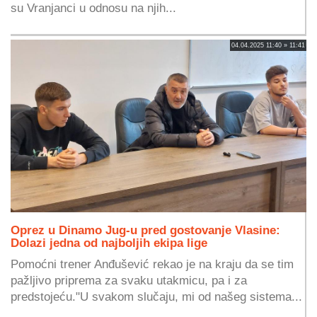
su Vranjanci u odnosu na njih...
04.04.2025 11:40 » 11:41
Oprez u Dinamo Jug-u pred gostovanje Vlasine:
Dolazi jedna od najboljih ekipa lige
Pomoćni trener Anđušević rekao je na kraju da se tim
pažljivo priprema za svaku utakmicu, pa i za
predstojeću."U svakom slučaju, mi od našeg sistema...