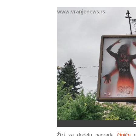
F
Žiri
za dodelu nagrada
činiće
re