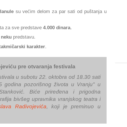
lanule
su većim delom za par sati od puštanja u
ta za sve predstave
4.000 dinara.
 neku
predstavu.
takmičarski karakter
.
eviću pre otvaranja festivala
tivala u subotu 22. oktobra od 18.30 sati
5 godina pozorišnog života u Vranju" u
 Stanković. Biće priređena i prigodna
rafija bivšeg upravnika vranjskog teatra i
lava Radivojevića
, koji je preminuo u