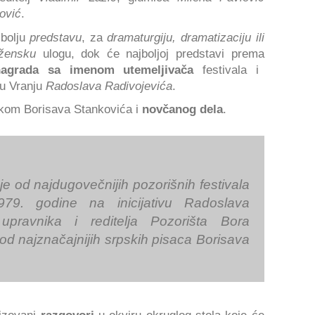
ović
.
jbolju
predstavu
, za
dramaturgiju, dramatizaciju ili
žensku
ulogu, dok će najboljoj predstavi prema
nagrada sa imenom utemeljivača
festivala i
 u Vranju
Radoslava Radivojevića
.
ikom Borisava Stankovića i
novčanog dela
.
 je od najdugovečnijih pozorišnih festivala
79. godine na inicijativu Radoslava
 upravnika i reditelja Pozorišta Bora
od najznačajnijih srpskih pisaca Borisava