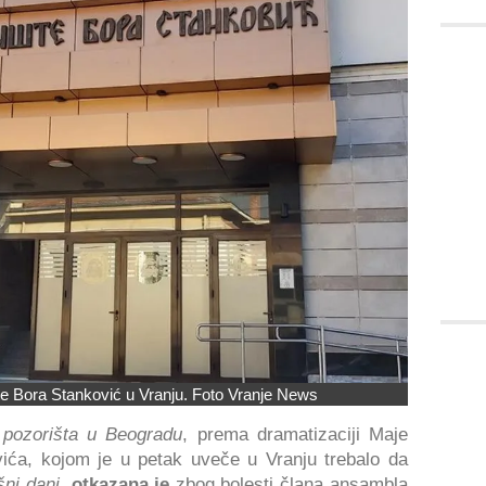
te Bora Stanković u Vranju. Foto Vranje News
pozorišta u Beogradu
, prema dramatizaciji Maje
vića, kojom je u petak uveče u Vranju trebalo da
šni dani
,
otkazana je
zbog bolesti člana ansambla