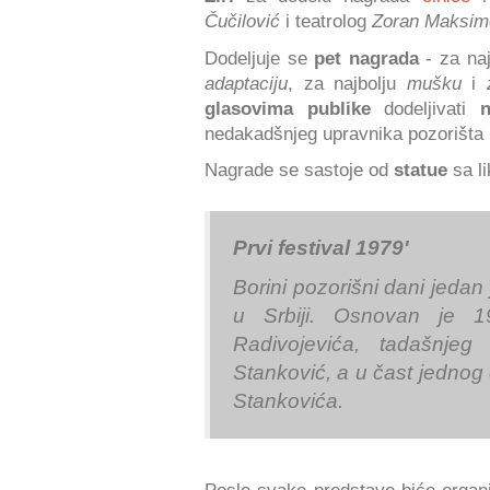
Čučilović
i teatrolog
Zoran Maksim
Dodeljuje se
pet nagrada
- za na
adaptaciju
, za najbolju
mušku
i
glasovima publike
dodeljivati
nedakadšnjeg upravnika pozorišta
Nagrade se sastoje od
statue
sa l
Prvi festival 1979'
Borini pozorišni dani jedan
u Srbiji. Osnovan je 19
Radivojevića, tadašnjeg
Stanković, a u čast jednog 
Stankovića.