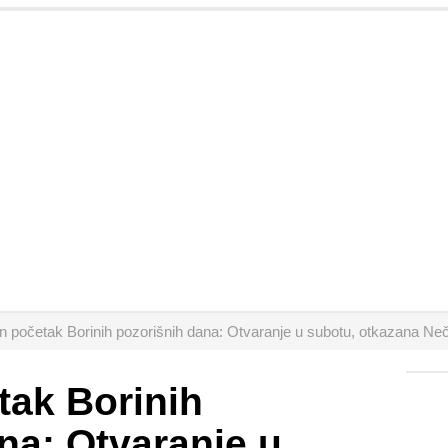
 početak Borinih pozorišnih dana: Otvaranje u subotu, otkazana Neč
tak Borinih
na: Otvaranje u