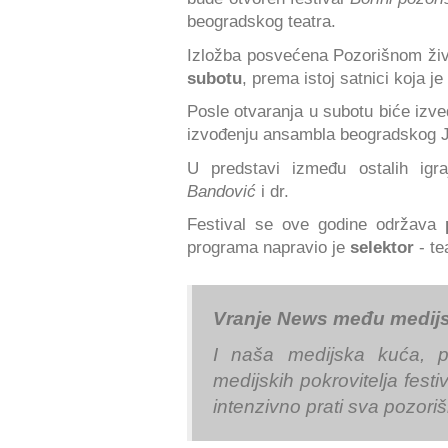
beogradskog teatra.
Izložba posvećena Pozorišnom živo
subotu
, prema istoj satnici koja je
Posle otvaranja u subotu biće iz
izvođenju ansambla beogradskog JD
U predstavi između ostalih igr
Bandović
i dr.
Festival se ove godine održava
programa napravio je
selektor
- te
Vranje News među medij
I naša medijska kuća, p
medijskih pokrovitelja fes
intenzivno prati sva pozori