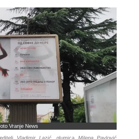
oto Vranje News
ditelj
Vladimir Lazić
, glumica
Milena Pavlović