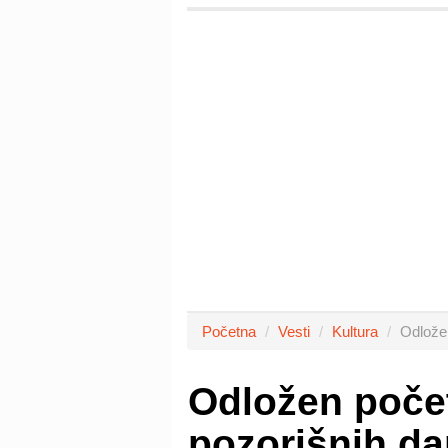
Početna
Vesti
Kultura
Odložen
Odložen poče
pozorišnih da