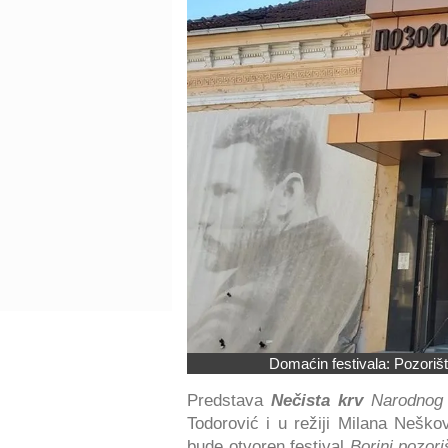
Domaćin festivala: Pozoriš
Predstava
Nečista krv
Narodnog 
Todorović i u režiji Milana Neško
bude otvoren festival
Borini pozori