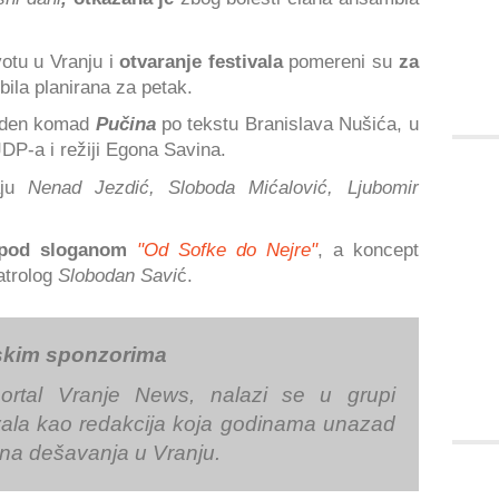
tu u Vranju i
otvaranje festivala
pomereni su
za
 bila planirana za petak.
veden komad
Pučina
po tekstu Branislava Nušića, u
P-a i režiji Egona Savina.
aju
Nenad Jezdić, Sloboda Mićalović, Ljubomir
pod sloganom
"Od Sofke do Nejre"
, a koncept
atrolog
Slobodan Savi
ć.
skim sponzorima
ortal Vranje News, nalazi se u grupi
tivala kao redakcija koja godinama unazad
šna dešavanja u Vranju.