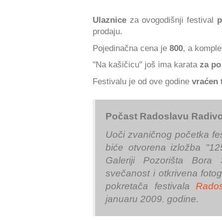
Ulaznice
za ovogodišnji festival
p
prodaju.
Pojedinačna cena je
800
, a komple
"Na kašičicu" još ima karata
za po
Festivalu je od ove godine
vraćen 
Počast Radoslavu Radivoj
Uoči zvaničnog početka fes
biće otvorena izložba "12
Galeriji Pozorišta Bora
svečanost i otkrivena fotog
pokretača festivala
Rados
januaru 2009. godine.