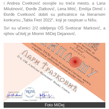
i Andrea Cvetković osvojile su treće mesto, a Lana
Milutinović, Đorđe Zlatković, Lena Mitić, Emilija Dimić i
Đorđe Cvetković dobili su pohvalnice na literarnom
konkursu „Tabla Fest 2022“, koji je raspisan u Nišu.
Svi su učenici 2/2 odeljenja OŠ Svetozar Marković, a
njihov učitelj je Miomir MiDej Dejanović.
Foto MiDej