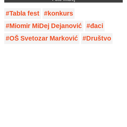
Tabla fest
konkurs
Miomir MiDej Dejanović
đaci
OŠ Svetozar Marković
Društvo