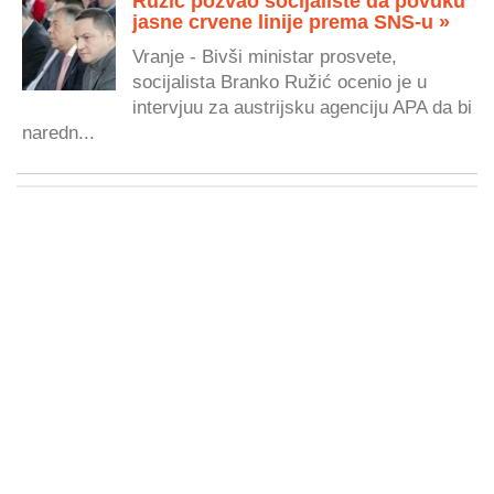
Ružić pozvao socijaliste da povuku
jasne crvene linije prema SNS-u »
Vranje - Bivši ministar prosvete,
socijalista Branko Ružić ocenio je u
intervjuu za austrijsku agenciju APA da bi
naredn...