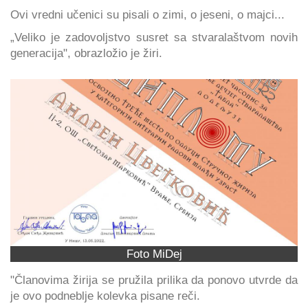
Ovi vredni učenici su pisali o zimi, o jeseni, o majci...
„Veliko je zadovoljstvo susret sa stvaralaštvom novih
generacija", obrazložio je žiri.
Foto MiDej
"Članovima žirija se pružila prilika da ponovo utvrde da
je ovo podneblje kolevka pisane reči.