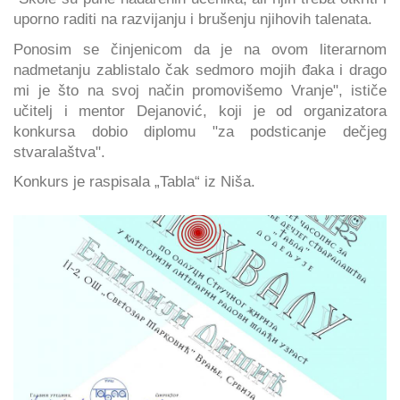
uporno raditi na razvijanju i brušenju njihovih talenata.
Ponosim se činjenicom da je na ovom literarnom
nadmetanju zablistalo čak sedmoro mojih đaka i drago
mi je što na svoj način promovišemo Vranje", ističe
učitelj i mentor Dejanović, koji je od organizatora
konkursa dobio diplomu "za podsticanje dečjeg
stvaralaštva".
Konkurs je raspisala „Tabla“ iz Niša.