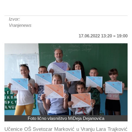
Izvor:
Vranjenews
17.06.2022 13:20 » 19:00
Foto lično vlasništvo MiDeja Dejanovića
Učenice OŠ Svetozar Marković u Vranju Lara Trajković