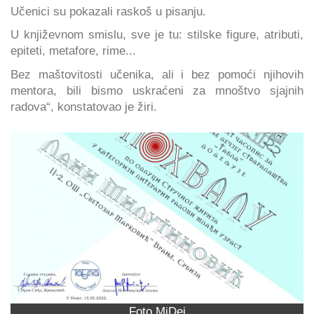
Učenici su pokazali raskoš u pisanju.
U književnom smislu, sve je tu: stilske figure, atributi,
epiteti, metafore, rime...
Bez maštovitosti učenika, ali i bez pomoći njihovih
mentora, bili bismo uskraćeni za mnoštvo sjajnih
radova“, konstatovao je žiri.
Foto MiDej