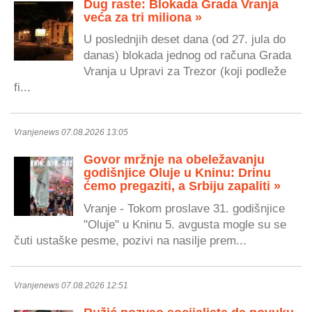
Dug raste: Blokada Grada Vranja
veća za tri miliona »
U poslednjih deset dana (od 27. jula do
danas) blokada jednog od računa Grada
Vranja u Upravi za Trezor (koji podleže
fi...
Vranjenews 07.08.2026 13:05
Govor mržnje na obeležavanju
godišnjice Oluje u Kninu: Drinu
ćemo pregaziti, a Srbiju zapaliti »
Vranje - Tokom proslave 31. godišnjice
"Oluje" u Kninu 5. avgusta mogle su se
čuti ustaške pesme, pozivi na nasilje prem...
Vranjenews 07.08.2026 12:51