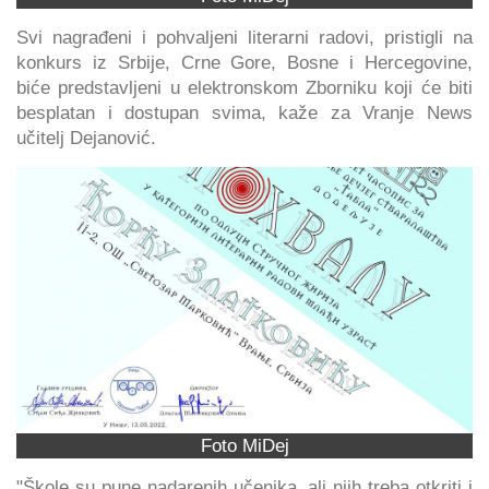
Svi nagrađeni i pohvaljeni literarni radovi, pristigli na
konkurs iz Srbije, Crne Gore, Bosne i Hercegovine,
biće predstavljeni u elektronskom Zborniku koji će biti
besplatan i dostupan svima, kaže za Vranje News
učitelj Dejanović.
Foto MiDej
"Škole su pune nadarenih učenika, ali njih treba otkriti i