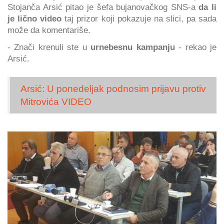
Stojanča Arsić pitao je šefa bujanovačkog SNS-a
da li
je lično video
taj prizor koji pokazuje na slici, pa sada
može da komentariše.
- Znači krenuli ste u
urnebesnu kampanju
- rekao je
Arsić.
Arsić: U ponedeljak podnosim prijavu protiv
Mitrovića VIDEO