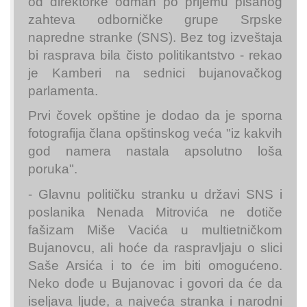
od direktorke odmah po prijemu pisanog
zahteva odborničke grupe Srpske
napredne stranke (SNS). Bez tog izveštaja
bi rasprava bila čisto politikantstvo - rekao
je Kamberi na sednici bujanovačkog
parlamenta.
Prvi čovek opštine je dodao da je sporna
fotografija člana opštinskog veća "iz kakvih
god namera nastala apsolutno loša
poruka".
- Glavnu političku stranku u državi SNS i
poslanika Nenada Mitrovića ne dotiče
fašizam Miše Vacića u multietničkom
Bujanovcu, ali hoće da raspravljaju o slici
Saše Arsića i to će im biti omogućeno.
Neko dođe u Bujanovac i govori da će da
iseljava ljude, a najveća stranka i narodni