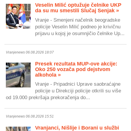
Veselin Milić optužuje čelnike UKP
da su mu smestili Slučaj Senjak »
Vranje - Smenjeni načelnik beogradske
policije Veselin Milić podneo je krivičnu
prijavu u kojoj je osumnjičio čelnike Up...
Vranjenews 06.08.2026 18:07
Presek rezultata MUP-ove akcije:
Oko 250 vozača pod dejstvom
alkohola »
Vranje - Pripadnici Uprave saobraćajne
policije u Direkciji policije otkrili su više
od 19.000 prekršaja prekoračenja do...
Vranjenews 06.08.2026 15:51
Vranjanci, Nišlije i Borani u službi