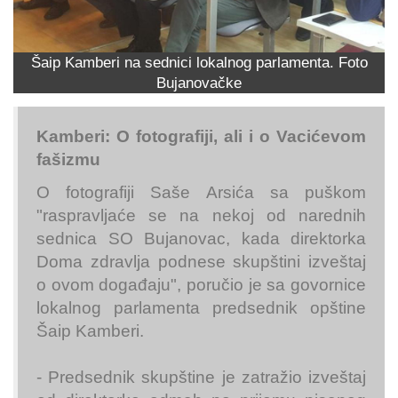
Šaip Kamberi na sednici lokalnog parlamenta. Foto
Bujanovačke
Kamberi: O fotografiji, ali i o Vacićevom
fašizmu
O fotografiji Saše Arsića sa puškom
"raspravljaće se na nekoj od narednih
sednica SO Bujanovac, kada direktorka
Doma zdravlja podnese skupštini izveštaj
o ovom događaju", poručio je sa govornice
lokalnog parlamenta predsednik opštine
Šaip Kamberi.
- Predsednik skupštine je zatražio izveštaj