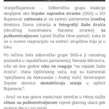
Vranje/Bujanovac - Odbornička grupa koalicije
okupljene oko
Srpske napredne stranke
(SNS) u SO
Bujanovac
zahtevala
je na sednici parlamenta
izveštaj
direktora Doma zdravlja
o fotografiji Saše Arsića
(okružnog koordinatora Narodne stranke)
sa
puškomitraljezom
ispred Službe hitne pomoći, kako bi
se o ovome raspravljalo na sednici skupštine koja je u
toku.
Po rečima šefa odborničke grupe SNS-a (i narodnog
poslanika u republičkom parlamentu) Nenada Mitrovića,
više od dve godine
niko ne reaguje
"na napade Saše
Arsića", člana Opštinskog veća, koji su kulminirali
"optužbama da Aleksandar i Andrej Vučić formiranjem
Srpske desnice
destabilizuju stanje
u opštini
Bujanovac".
- Arsić se kao glavni medicinski tehničar u Hitnoj službi
slikao sa puškomitraljezom
ispred glavnog ulaza gde
prolaze deca i svi ostali.