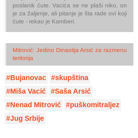
poslanik ćute. Vacića se ne plaši niko, on
je za žaljenje, ali pitanje je šta rade ovi koji
ćute - rekao je Kamberi.
Mitrović: Jedino Dinastija Arsić za razmenu
teritorija
Bujanovac
skupština
Miša Vacić
Saša Arsić
Nenad Mitrović
puškomitraljez
Jug Srbije