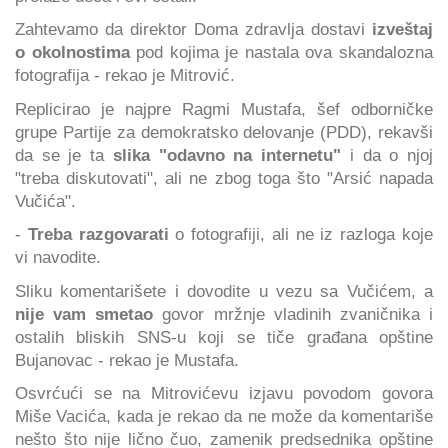
Zahtevamo da direktor Doma zdravlja dostavi
izveštaj
o okolnostima
pod kojima je nastala ova skandalozna
fotografija - rekao je Mitrović.
Replicirao je najpre Ragmi Mustafa, šef odborničke
grupe Partije za demokratsko delovanje (PDD), rekavši
da se je ta
slika "odavno na internetu"
i da o njoj
"treba diskutovati", ali ne zbog toga što "Arsić napada
Vučića".
-
Treba razgovarati
o fotografiji, ali ne iz razloga koje
vi navodite.
Sliku komentarišete i dovodite u vezu sa Vučićem, a
nije vam smetao
govor mržnje vladinih zvaničnika i
ostalih bliskih SNS-u koji se tiče građana opštine
Bujanovac - rekao je Mustafa.
Osvrćući se na Mitrovićevu izjavu povodom govora
Miše Vacića, kada je rekao da ne može da komentariše
nešto što nije lično čuo, zamenik predsednika opštine