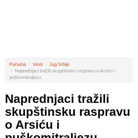
Početna
Vesti
Jug Srbije
Naprednjaci tražili skupštinsku raspravu o Arsiću i
puškomitraljezu
Naprednjaci tražili
skupštinsku raspravu
o Arsiću i
puškomitraljezu