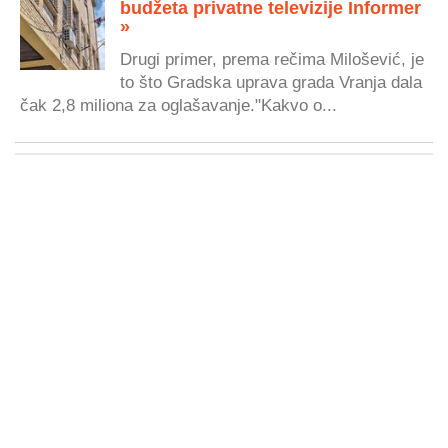
budžeta privatne televizije Informer
»
Drugi primer, prema rečima Milošević, je
to što Gradska uprava grada Vranja dala
čak 2,8 miliona za oglašavanje."Kakvo o...