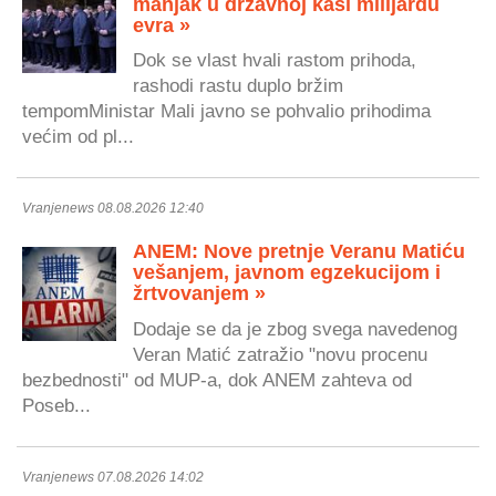
manjak u državnoj kasi milijardu
evra »
Dok se vlast hvali rastom prihoda,
rashodi rastu duplo bržim
tempomMinistar Mali javno se pohvalio prihodima
većim od pl...
Vranjenews 08.08.2026 12:40
ANEM: Nove pretnje Veranu Matiću
vešanjem, javnom egzekucijom i
žrtvovanjem »
Dodaje se da je zbog svega navedenog
Veran Matić zatražio "novu procenu
bezbednosti" od MUP-a, dok ANEM zahteva od
Poseb...
Vranjenews 07.08.2026 14:02