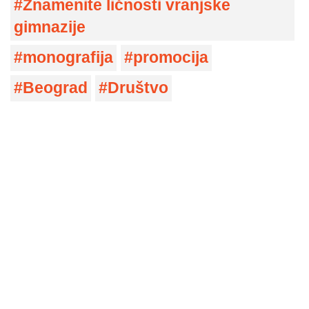
Znamenite ličnosti vranjske
gimnazije
monografija
promocija
Beograd
Društvo