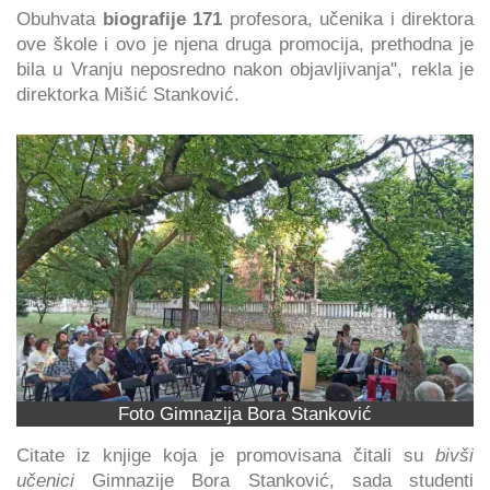
Obuhvata
biografije 171
profesora, učenika i direktora
ove škole i ovo je njena druga promocija, prethodna je
bila u Vranju neposredno nakon objavljivanja", rekla je
direktorka Mišić Stanković.
Foto Gimnazija Bora Stanković
Citate iz knjige koja je promovisana čitali su
bivši
učenici
Gimnazije Bora Stanković, sada studenti