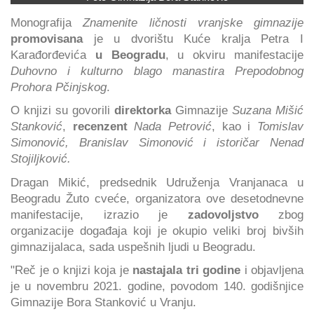
Monografija
Znamenite ličnosti vranjske gimnazije
promovisana
je u dvorištu Kuće kralja Petra I
Karađorđevića
u Beogradu
, u okviru manifestacije
Duhovno i kulturno blago manastira Prepodobnog
Prohora Pčinjskog
.
O knjizi su govorili
direktorka
Gimnazije
Suzana Mišić
Stanković
,
recenzent
Nada Petrović
, kao i
Tomislav
Simonović, Branislav Simonović i istoričar Nenad
Stojiljković.
Dragan Mikić, predsednik Udruženja Vranjanaca u
Beogradu Žuto cveće, organizatora ove desetodnevne
manifestacije, izrazio je
zadovoljstvo
zbog
organizacije događaja koji je okupio veliki broj bivših
gimnazijalaca, sada uspešnih ljudi u Beogradu.
"Reč je o knjizi koja je
nastajala tri godine
i objavljena
je u novembru 2021. godine, povodom 140. godišnjice
Gimnazije Bora Stanković u Vranju.