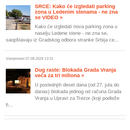
SRCE: Kako će izgledati parking
zona u Ledenim stenama - ne zna
se VIDEO »
Kako će izgledati nova parking zona u
naselju Ledene stene - ne zna se,
saopštavaju iz Gradskog odbora stranke Srbija ce...
Vranjenews 07.08.2026 13:31
Dug raste: Blokada Grada Vranja
veća za tri miliona »
U poslednjih deset dana (od 27. jula do
danas) blokada jednog od računa Grada
Vranja u Upravi za Trezor (koji podleže
fi...