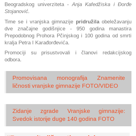
Beogradskog univerziteta -
Anja Kafedžiska i Đorđe
Stojanović.
Time se i vranjska gimnazije
pridružila
obeležavanju
dve značajne godišnjice - 950 godina manastira
Prepodobnog Prohora Pčinjskog i 100 godina od smrti
kralja Petra I Karađorđevića.
Promociji su prisustvovali i članovi redakcijskog
odbora.
Promovisana monografija Znamenite
ličnosti vranjske gimnazije FOTO/VIDEO
Zidanje zgrade Vranjske gimnazije:
Svedok istorije duge 140 godina FOTO