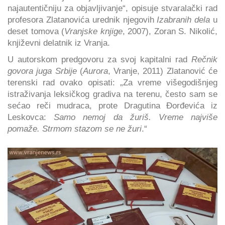
najautentičniju za objavljivanje“, opisuje stvaralački rad
profesora Zlatanovića urednik njegovih
Izabranih dela
u
deset tomova (
Vranjske knjige
, 2007), Zoran S. Nikolić,
književni delatnik iz Vranja.
U autorskom predgovoru za svoj kapitalni rad
Rečnik
govora juga Srbije
(
Aurora
, Vranje, 2011) Zlatanović će
terenski rad ovako opisati: „Za vreme višegodišnjeg
istraživanja leksičkog gradiva na terenu, često sam se
sećao reči mudraca, prote Dragutina Đorđevića iz
Leskovca:
Samo nemoj da žuriš. Vreme najviše
pomaže. Strmom stazom se ne žuri
.“