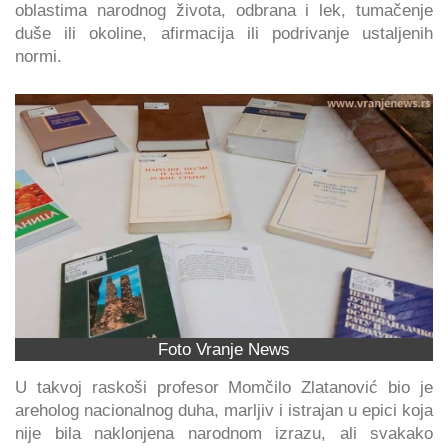
oblastima narodnog života, odbrana i lek, tumačenje
duše ili okoline, afirmacija ili podrivanje ustaljenih
normi.
Foto Vranje News
U takvoj raskoši profesor Momčilo Zlatanović bio je
areholog nacionalnog duha, marljiv i istrajan u epici koja
nije bila naklonjena narodnom izrazu, ali svakako