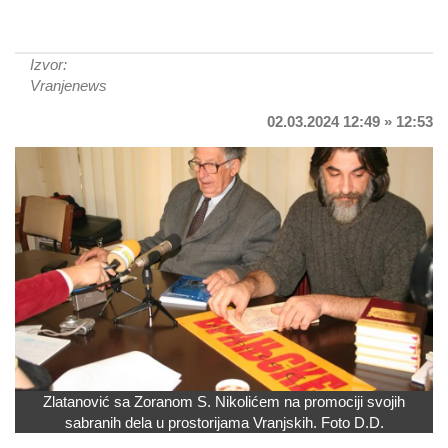
Izvor:
Vranjenews
02.03.2024 12:49 » 12:53
Zlatanović sa Zoranom S. Nikolićem na promociji svojih
sabranih dela u prostorijama Vranjskih. Foto D.D.