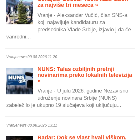
za najviše tri meseca »
Vranje - Aleksandar Vučić, član SNS-a
koji najavljuje kandidaturu za
predsednika Vlade Srbije, izjavio j da će
vanredni...
Vranjenews 09.08.2026 11:20
NUNS: Talas ozbiljnih pretnji
novinarima preko lokalnih televizija
»
Vranje - U julu 2026. godine Nezavisno
udruženje novinara Srbije (NUNS)
zabeležilo je ukupno 19 slučajeva koji uključuju...
Vranjenews 08.08.2026 13:11
Radar: Dok se vlast hvali viškom,