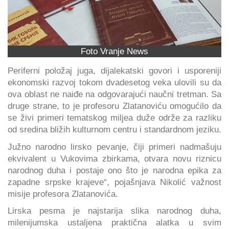
Foto Vranje News
Periferni položaj juga, dijalekatski govori i usporeniji
ekonomski razvoj tokom dvadesetog veka ulovili su da
ova oblast ne naiđe na odgovarajući naučni tretman. Sa
druge strane, to je profesoru Zlatanoviću omogućilo da
se živi primeri tematskog miljea duže održe za razliku
od sredina bližih kulturnom centru i standardnom jeziku.
Južno narodno lirsko pevanje, čiji primeri nadmašuju
ekvivalent u Vukovima zbirkama, otvara novu riznicu
narodnog duha i postaje ono što je narodna epika za
zapadne srpske krajeve“, pojašnjava Nikolić važnost
misije profesora Zlatanovića.
Lirska pesma je najstarija slika narodnog duha,
milenijumska ustaljena praktična alatka u svim