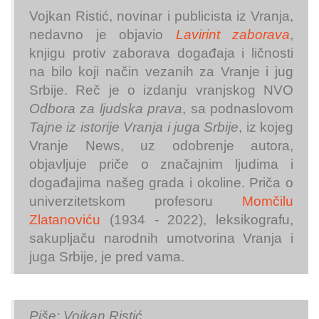
Vojkan Ristić, novinar i publicista iz Vranja,
nedavno je objavio
Lavirint zaborava
,
knjigu protiv zaborava događaja i ličnosti
na bilo koji način vezanih za Vranje i jug
Srbije. Reč je o izdanju vranjskog NVO
Odbora za ljudska prava
, sa podnaslovom
Tajne iz istorije Vranja i juga Srbije
, iz kojeg
Vranje News, uz odobrenje autora,
objavljuje priče o značajnim ljudima i
događajima našeg grada i okoline. Priča o
univerzitetskom profesoru
Momčilu
Zlatanoviću
(1934 - 2022), leksikografu,
sakupljaču narodnih umotvorina Vranja i
juga Srbije, je pred vama.
Piše: Vojkan Ristić