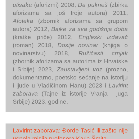
utisaka
(aforizmi) 2008,
Da pukneš
(zbirka
aforizama sa još troje autora) 2011,
Afoteka
(zbornik aforizama sa grupom
autora) 2012,
Bajke za sva godišnja doba
(kratke priče) 2012,
Engleski izdavač
(roman) 2018,
Dosije novinar
(knjiga o
novinarstvu) 2018,
Ružičasti crnjak
(zbornik aforizama sa autorima iz Hrvatske
i Srbije) 2023,
Zaustavljeni voz
(prozno,
dokumentarno, poetsko sećanje na istoriju
i ljude u Vladičinom Hanu) 2023 i
Lavirint
zaborava
(Tajne iz istorije Vranja i juga
Srbije) 2023. godine.
Lavirint zaborava: Đorđe Tasić ili zašto nije
uspela misija profesora Karla Šmita