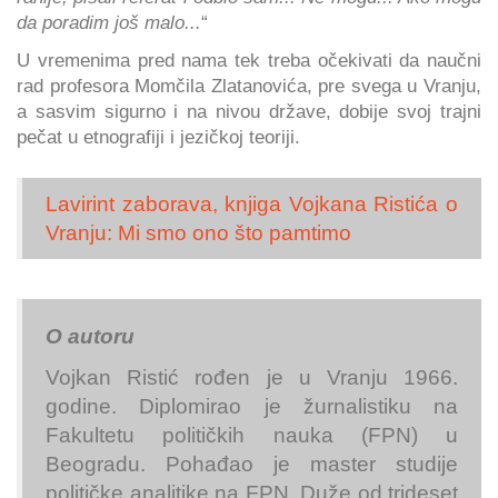
da poradim još malo...
“
U vremenima pred nama tek treba očekivati da naučni
rad profesora Momčila Zlatanovića, pre svega u Vranju,
a sasvim sigurno i na nivou države, dobije svoj trajni
pečat u etnografiji i jezičkoj teoriji.
Lavirint zaborava, knjiga Vojkana Ristića o
Vranju: Mi smo ono što pamtimo
O autoru
Vojkan Ristić rođen je u Vranju 1966.
godine. Diplomirao je žurnalistiku na
Fakultetu političkih nauka (FPN) u
Beogradu. Pohađao je master studije
političke analitike na FPN. Duže od trideset