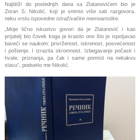
Najbliži do poslednjih dana sa Zlatanovićem bio je
Zoran S. Nikolić, koji je snimio više sati razgovora,
neku vrstu
ispovedne istraživačke memoaristike
.
„Moje lično iskustvo govori da je Zlatanović i kao
prijatelj bio čovek koga je krasilo ono što je ispoljavao
baveći se naukom: privrženost, iskrenost, posvećenost
i poštenje. I izrazita skromnost. Izbegavanje počasti i
hvale, priznanja, pa čak i same pomisli na nekakvu
slavu“, podsetio me Nikolić.