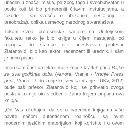
ubeđen u značaj misije, pa zbog toga i sveobuhvatan u
poslu koji bi bio primereniji čitavim instutucijama, a
takođe i sa svešću o ubrzanom nestajanju ili
preobražaju oblika usmenog narodnog stvaralaštva.
Tokom svoje profesorske karijere na Učiteljskom
fakultetu retko je bilo knjige u čijem nastajanju od
rukopisa do štampe nije učestvovao profesor
Zlatanović, bilo kao lektor, recenzent ili urednik. I sâm
je puno pisao.
Imao sam čast da lektor moje knjige kratkih priča
Bajke
za sva godišnja doba
(
Aurora
, Vranje -
Vranje Press
print
, Vranje - Udruženje književika Vranje - UKV, 2012)
bude baš prfesor Zlatanović koji se prihvatio ovoga
posla iako nije bio sledbenik žanra kojem pripada ova
knjiga.
„Od Vas očekujem da se u narednim knjigama više
bavite našom autentičnom realnošću, sa ovim
modernim jezičkim materijalom koji koristite i u ovom