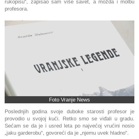
rukopisu“, zapisao sam više savet, a možda i molbu
profesora.
Foto Vranje News
Poslednjih godina svoje duboke starosti profesor je
provodio u svojoj kući. Retko smo se viđali u gradu.
Sećam se da je i usred leta po najvećoj vrućini nosio
„jaku garderobu“, govoreći da je „njemu uvek hladno“.