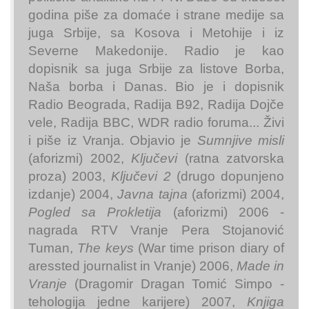
godina piše za domaće i strane medije sa
juga Srbije, sa Kosova i Metohije i iz
Severne Makedonije. Radio je kao
dopisnik sa juga Srbije za listove Borba,
Naša borba i Danas. Bio je i dopisnik
Radio Beograda, Radija B92, Radija Dojče
vele, Radija BBC, WDR radio foruma... Živi
i piše iz Vranja. Objavio je
Sumnjive misli
(aforizmi) 2002,
Ključevi
(ratna zatvorska
proza) 2003,
Ključevi 2
(drugo dopunjeno
izdanje) 2004,
Javna tajna
(aforizmi) 2004,
Pogled sa Prokletija
(aforizmi) 2006 -
nagrada RTV Vranje Pera Stojanović
Tuman,
The keys
(War time prison diary of
aressted journalist in Vranje) 2006,
Made in
Vranje
(Dragomir Dragan Tomić Simpo -
tehologija jedne karijere) 2007,
Knjiga