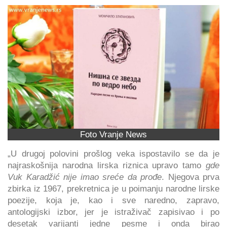
Foto Vranje News
„U drugoj polovini prošlog veka ispostavilo se da je
najraskošnija narodna lirska riznica upravo tamo
gde
Vuk Karadžić nije imao sreće da prođe
. Njegova prva
zbirka iz 1967, prekretnica je u poimanju narodne lirske
poezije, koja je, kao i sve naredno, zapravo,
antologijski izbor, jer je istraživač zapisivao i po
desetak varijanti jedne pesme i onda birao