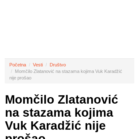
Početna
Vesti
Društvo
Momčilo Zlatanović na stazama kojima Vuk Karadžić
nije prošao
Momčilo Zlatanović
na stazama kojima
Vuk Karadžić nije
prošao