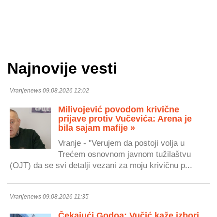
Najnovije vesti
Vranjenews 09.08.2026 12:02
Milivojević povodom krivične
prijave protiv Vučevića: Arena je
bila sajam mafije »
Vranje - "Verujem da postoji volja u
Trećem osnovnom javnom tužilaštvu
(OJT) da se svi detalji vezani za moju krivičnu p...
Vranjenews 09.08.2026 11:35
Čekajući Godoa: Vučić kaže izbori