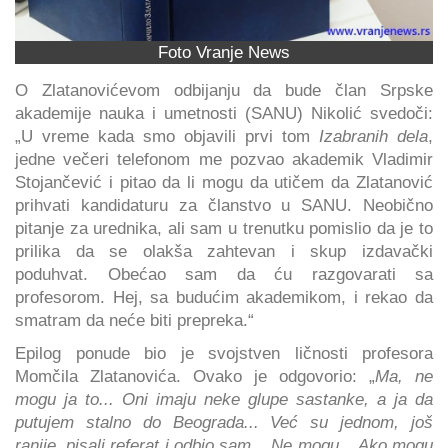
Foto Vranje News
O Zlatanovićevom odbijanju da bude član Srpske
akademije nauka i umetnosti (SANU) Nikolić svedoči:
„U vreme kada smo objavili prvi tom
Izabranih dela
,
jedne večeri telefonom me pozvao akademik Vladimir
Stojančević i pitao da li mogu da utičem da Zlatanović
prihvati kandidaturu za članstvo u SANU. Neobično
pitanje za urednika, ali sam u trenutku pomislio da je to
prilika da se olakša zahtevan i skup izdavački
poduhvat. Obećao sam da ću razgovarati sa
profesorom. Hej, sa budućim akademikom, i rekao da
smatram da neće biti prepreka.“
Epilog ponude bio je svojstven ličnosti profesora
Momčila Zlatanovića. Ovako je odgovorio: „
Ma, ne
mogu ja to... Oni imaju neke glupe sastanke, a ja da
putujem stalno do Beograda... Već su jednom, još
ranije, pisali referat i odbio sam... Ne mogu... Ako mogu