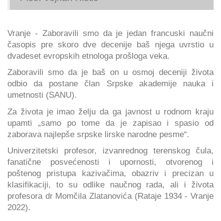
Vranje - Zaboravili smo da je jedan francuski naučni
časopis pre skoro dve decenije baš njega uvrstio u
dvadeset evropskih etnologa prošloga veka.
Zaboravili smo da je baš on u osmoj deceniji života
odbio da postane član Srpske akademije nauka i
umetnosti (SANU).
Za života je imao želju da ga javnost u rodnom kraju
upamti „samo po tome da je zapisao i spasio od
zaborava najlepše srpske lirske narodne pesme“.
Univerzitetski profesor, izvanrednog terenskog čula,
fanatične posvećenosti i upornosti, otvorenog i
poštenog pristupa kazivačima, obazriv i precizan u
klasifikaciji, to su odlike naučnog rada, ali i života
profesora dr Momčila Zlatanovića (Rataje 1934 - Vranje
2022).