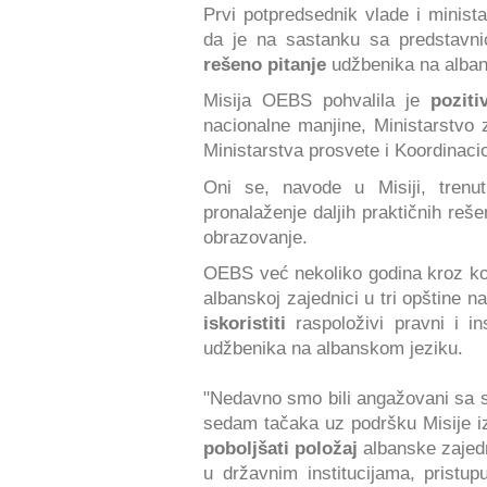
Prvi potpredsednik vlade i minist
da je na sastanku sa predstavn
rešeno pitanje
udžbenika na alba
Misija OEBS pohvalila je
poziti
nacionalne manjine, Ministarstvo z
Ministarstva prosvete i Koordinac
Oni se, navode u Misiji, tren
pronalaženje daljih praktičnih reš
obrazovanje.
OEBS već nekoliko godina kroz kons
albanskoj zajednici u tri opštine 
iskoristiti
raspoloživi pravni i i
udžbenika na albanskom jeziku.
"Nedavno smo bili angažovani sa
sedam tačaka uz podršku Misije i
poboljšati položaj
albanske zajedn
u državnim institucijama, prist