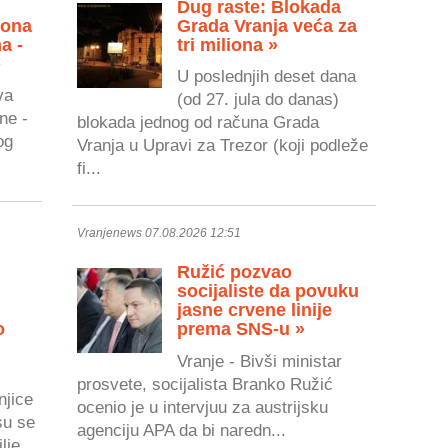
Dug raste: Blokada
zona
Grada Vranja veća za
a -
tri miliona »
»
U poslednjih deset dana
va
(od 27. jula do danas)
ne -
blokada jednog od računa Grada
og
Vranja u Upravi za Trezor (koji podleže
fi...
Vranjenews 07.08.2026 12:51
Ružić pozvao
socijaliste da povuku
jasne crvene linije
o
prema SNS-u »
Vranje - Bivši ministar
prosvete, socijalista Branko Ružić
njice
ocenio je u intervjuu za austrijsku
su se
agenciju APA da bi naredn...
lje