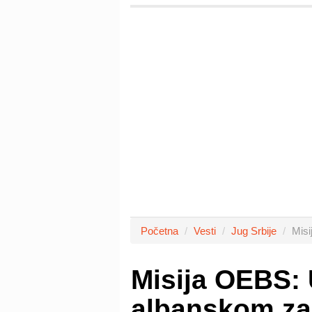
Početna
Vesti
Jug Srbije
Misi
Misija OEBS: 
albanskom za