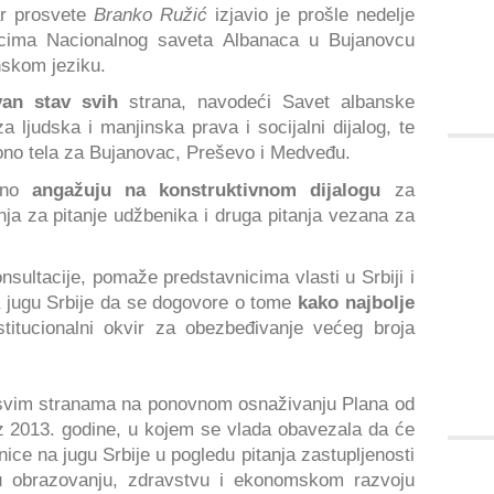
ar prosvete
Branko Ružić
izjavio je prošle nedelje
icima Nacionalnog saveta Albanaca u Bujanovcu
nskom jeziku.
van stav svih
strana, navodeći Savet albanske
a ljudska i manjinska prava i socijalni dijalog, te
iono tela za Bujanovac, Preševo i Medveđu.
utno
angažuju na konstruktivnom dijalogu
za
enja za pitanje udžbenika i druga pitanja vezana za
ultacije, pomaže predstavnicima vlasti u Srbiji i
na jugu Srbije da se dogovore o tome
kako najbolje
nstitucionalni okvir za obezbeđivanje većeg broja
 svim stranama na ponovnom osnaživanju Plana od
z 2013. godine, u kojem se vlada obavezala da će
ice na jugu Srbije u pogledu pitanja zastupljenosti
upu obrazovanju, zdravstvu i ekonomskom razvoju