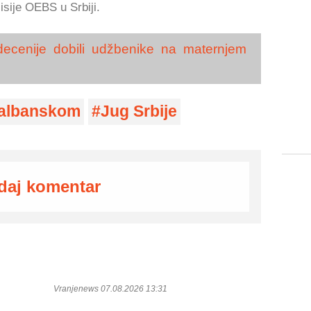
isije OEBS u Srbiji.
decenije dobili udžbenike na maternjem
 albanskom
Jug Srbije
daj komentar
Vranjenews 07.08.2026 13:31