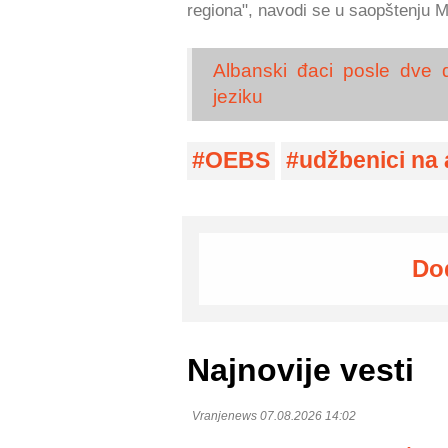
regiona", navodi se u saopštenju M
Albanski đaci posle dve 
jeziku
OEBS
udžbenici na
Do
Najnovije vesti
Vranjenews 07.08.2026 14:02