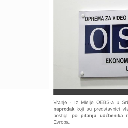
Vranje - Iz Misije OEBS-a u Srb
napredak
koji su predstavnici vl
postigli
po pitanju udžbenika 
Evropa.