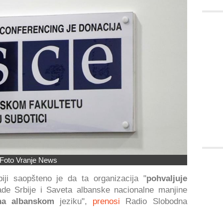
Foto Vranje News
iji saopšteno je da ta organizacija "
pohvaljuje
ade Srbije i Saveta albanske nacionalne manjine
na albanskom
jeziku",
prenosi
Radio Slobodna