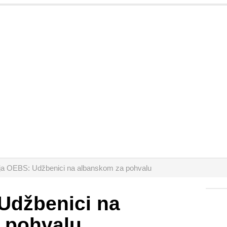
ja OEBS: Udžbenici na albanskom za pohvalu
Udžbenici na
 pohvalu