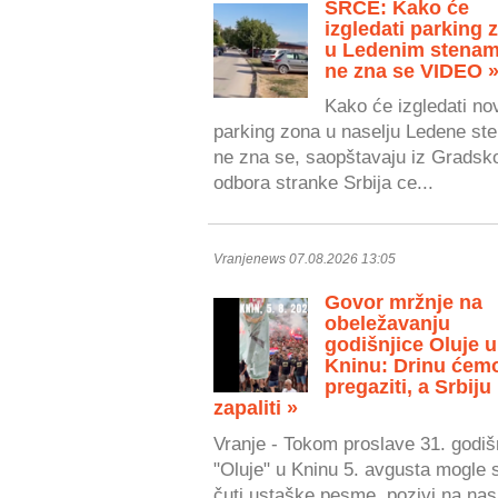
SRCE: Kako će
izgledati parking 
u Ledenim stenam
ne zna se VIDEO 
Kako će izgledati no
parking zona u naselju Ledene ste
ne zna se, saopštavaju iz Gradsk
odbora stranke Srbija ce...
Vranjenews 07.08.2026 13:05
Govor mržnje na
obeležavanju
godišnjice Oluje u
Kninu: Drinu ćem
pregaziti, a Srbiju
zapaliti »
Vranje - Tokom proslave 31. godiš
"Oluje" u Kninu 5. avgusta mogle 
čuti ustaške pesme, pozivi na nasi