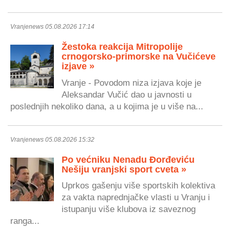
Vranjenews 05.08.2026 17:14
Žestoka reakcija Mitropolije
crnogorsko-primorske na Vučićeve
izjave »
Vranje - Povodom niza izjava koje je
Aleksandar Vučić dao u javnosti u
poslednjih nekoliko dana, a u kojima je u više na...
Vranjenews 05.08.2026 15:32
Po većniku Nenadu Đorđeviću
Nešiju vranjski sport cveta »
Uprkos gašenju više sportskih kolektiva
za vakta naprednjačke vlasti u Vranju i
istupanju više klubova iz saveznog
ranga...