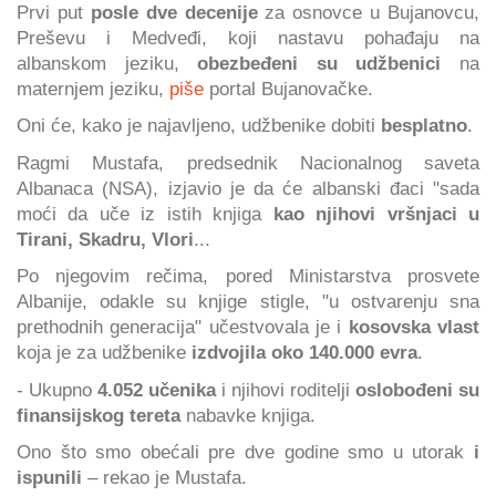
Prvi put
posle dve decenije
za osnovce u Bujanovcu,
Preševu i Medveđi, koji nastavu pohađaju na
albanskom jeziku,
obezbeđeni su udžbenici
na
maternjem jeziku,
piše
portal Bujanovačke.
Oni će, kako je najavljeno, udžbenike dobiti
besplatno
.
Ragmi Mustafa, predsednik Nacionalnog saveta
Albanaca (NSA), izjavio je da će albanski đaci "sada
moći da uče iz istih knjiga
kao njihovi vršnjaci u
Tirani, Skadru, Vlori
...
Po njegovim rečima, pored Ministarstva prosvete
Albanije, odakle su knjige stigle, "u ostvarenju sna
prethodnih generacija" učestvovala je i
kosovska vlast
koja je za udžbenike
izdvojila oko 140.000 evra
.
- Ukupno
4.052 učenika
i njihovi roditelji
oslobođeni su
finansijskog tereta
nabavke knjiga.
Ono što smo obećali pre dve godine smo u utorak
i
ispunili
– rekao je Mustafa.