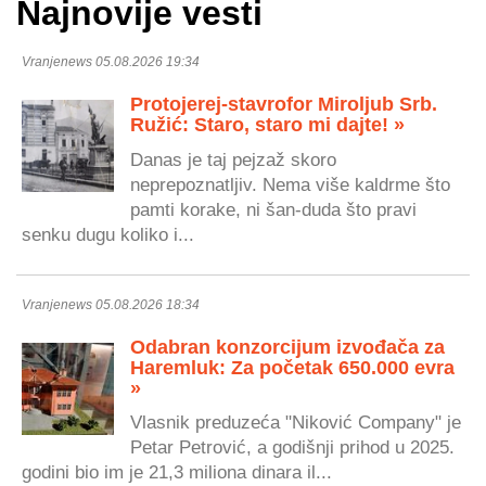
Najnovije vesti
Vranjenews 05.08.2026 19:34
Protojerej-stavrofor Miroljub Srb.
Ružić: Staro, staro mi dajte! »
Danas je taj pejzaž skoro
neprepoznatljiv. Nema više kaldrme što
pamti korake, ni šan-duda što pravi
senku dugu koliko i...
Vranjenews 05.08.2026 18:34
Odabran konzorcijum izvođača za
Haremluk: Za početak 650.000 evra
»
Vlasnik preduzeća "Niković Company" je
Petar Petrović, a godišnji prihod u 2025.
godini bio im je 21,3 miliona dinara il...