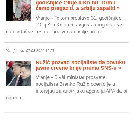
godišnjice Oluje u Kninu: Drinu
ćemo pregaziti, a Srbiju zapaliti »
Vranje - Tokom proslave 31. godišnjice
"Oluje" u Kninu 5. avgusta mogle su se
čuti ustaške pesme, pozivi na nasilje prem...
Vranjenews 07.08.2026 12:51
Ružić pozvao socijaliste da povuku
jasne crvene linije prema SNS-u »
Vranje - Bivši ministar prosvete,
socijalista Branko Ružić ocenio je u
intervjuu za austrijsku agenciju APA da bi
naredn...