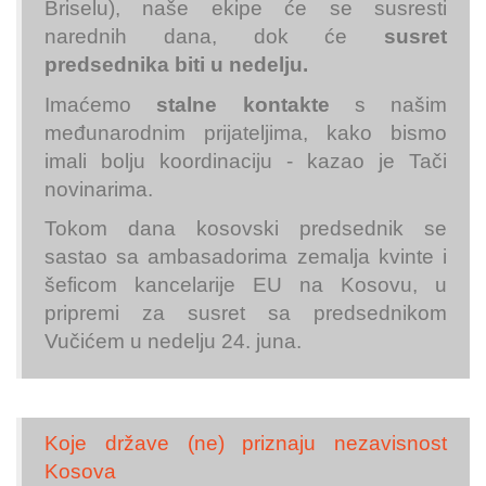
Briselu), naše ekipe će se susresti
narednih dana, dok će
susret
predsednika biti u nedelju.
Imaćemo
stalne kontakte
s našim
međunarodnim prijateljima, kako bismo
imali bolju koordinaciju - kazao je Tači
novinarima.
Tokom dana kosovski predsednik se
sastao sa ambasadorima zemalja kvinte i
šeficom kancelarije EU na Kosovu, u
pripremi za susret sa predsednikom
Vučićem u nedelju 24. juna.
Koje države (ne) priznaju nezavisnost
Kosova