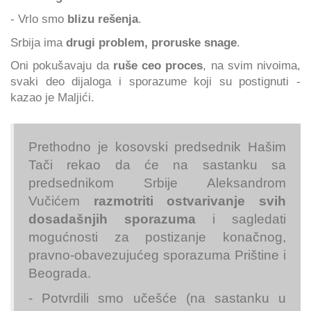
- Vrlo smo
blizu rešenja
.
Srbija ima
drugi problem, proruske snage
.
Oni pokušavaju da
ruše ceo proces
, na svim nivoima,
svaki deo dijaloga i sporazume koji su postignuti -
kazao je Maljići.
Prethodno je kosovski predsednik Hašim
Tači rekao da će na sastanku sa
predsednikom Srbije Aleksandrom
Vučićem
razmotriti ostvarivanje svih
dosadašnjih sporazuma
i sagledati
mogućnosti za postizanje konačnog,
pravno-obavezujućeg sporazuma Prištine i
Beograda.
- Potvrdili smo učešće (na sastanku u