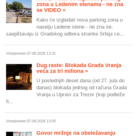
zona u Ledenim stenama - ne zna
se VIDEO »
Kako će izgledati nova parking zona u
naselju Ledene stene - ne zna se,
saopštavaju iz Gradskog odbora stranke Srbija ce...
Vranjenews 07.08.2026 13:31
Dug raste: Blokada Grada Vranja
veća za tri miliona »
U poslednjih deset dana (od 27. jula do
danas) blokada jednog od računa Grada
Vranja u Upravi za Trezor (koji podleže
fi...
Vranjenews 07.08.2026 13:05
Govor mržnje na obeležavanju