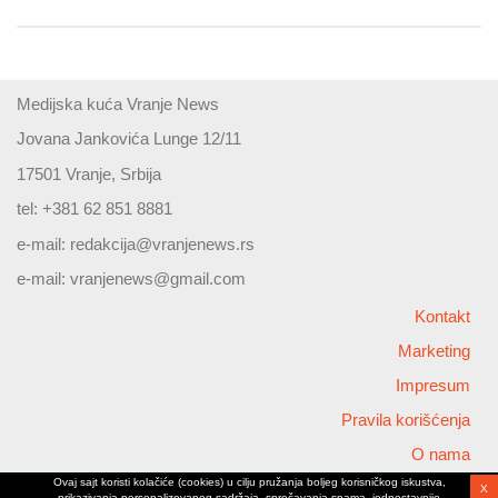
Medijska kuća Vranje News
Jovana Jankovića Lunge 12/11
17501 Vranje, Srbija
tel: +381 62 851 8881
e-mail:
redakcija@vranjenews.rs
e-mail:
vranjenews@gmail.com
Kontakt
Marketing
Impresum
Pravila korišćenja
O nama
Ovaj sajt koristi kolačiće (cookies) u cilju pružanja boljeg korisničkog iskustva,
X
Copyright © 2026 Vranjenews
prikazivanja personalizovanog sadržaja, sprečavanja spama, jednostavnije