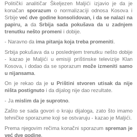
Politički analitičar Škeljezen Maljići izjavio je da je
konačan
sporazum
o normalizaciji odnosa Kosova i
Srbije
već dve godine konsolidovan, i da se nalazi na
papiru, a
da
Srbija sada pokušava da u zadnjem
trenutku nešto promeni
i dobije.
- Naravno da
ima pitanja koja treba promeniti
.
Srbija pokušava da u poslednjem trenutku nešto dobije
- kazao je Maljići u emisiji prištinske televizije Klan
Kosova, i dodao da se sporazum
može izmeniti samo
u nijansama
.
On je rekao da je
u Prištini stvoren utisak da nije
ništa postignuto
i da dijalog nije dao rezultate.
- Ja
mislim da je suprotno
.
Zašto se sada govori o kraju dijaloga, zato što imamo
tehničke sporazume koji se ostvaruju - kazao je Maljići.
Prema njegovim rečima konačni sporazum
spreman je
već dve godine
.