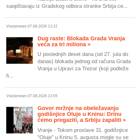
saopštavaju iz Gradskog odbora stranke Srbija ce...
Vranjenews 07.08.2026 13:31
Dug raste: Blokada Grada Vranja
veća za tri miliona »
U poslednjih deset dana (od 27. jula do
danas) blokada jednog od računa Grada
Vranja u Upravi za Trezor (koji podleže
fi...
Vranjenews 07.08.2026 13:05
Govor mržnje na obeležavanju
godišnjice Oluje u Kninu: Drinu
ćemo pregaziti, a Srbiju zapaliti »
Vranje - Tokom proslave 31. godišnjice
"Oluje" u Kninu 5. avgusta mogle su se