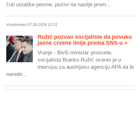
čuti ustaške pesme, pozivi na nasilje prem...
Vranjenews 07.08.2026 12:51
Ružić pozvao socijaliste da povuku
jasne crvene linije prema SNS-u »
Vranje - Bivši ministar prosvete,
socijalista Branko Ružić ocenio je u
intervjuu za austrijsku agenciju APA da bi
naredn...