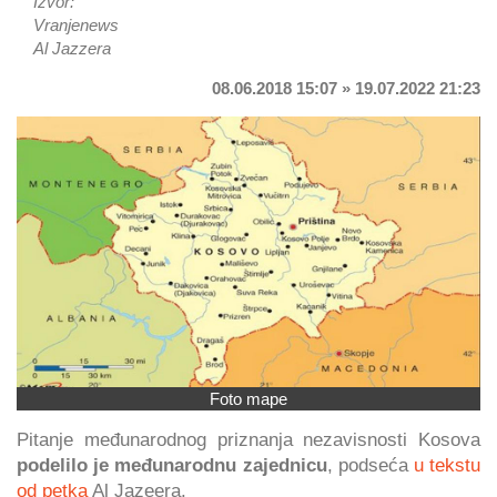
Izvor:
Vranjenews
Al Jazzera
08.06.2018 15:07 » 19.07.2022 21:23
Foto mape
Pitanje međunarodnog priznanja nezavisnosti Kosova
podelilo je međunarodnu zajednicu
, podseća
u tekstu
od petka
Al Jazeera.