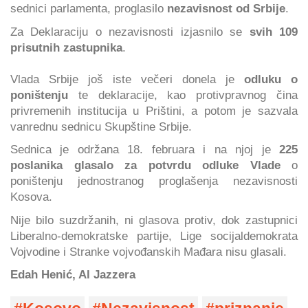
sednici parlamenta, proglasilo
nezavisnost od Srbije
.
Za Deklaraciju o nezavisnosti izjasnilo se
svih 109
prisutnih zastupnika
.
Vlada Srbije još iste večeri donela je
odluku o
poništenju
te deklaracije, kao protivpravnog čina
privremenih institucija u Prištini, a potom je sazvala
vanrednu sednicu Skupštine Srbije.
Sednica je održana 18. februara i na njoj je
225
poslanika glasalo za potvrdu odluke Vlade
o
poništenju jednostranog proglašenja nezavisnosti
Kosova.
Nije bilo suzdržanih, ni glasova protiv, dok zastupnici
Liberalno-demokratske partije, Lige socijaldemokrata
Vojvodine i Stranke vojvođanskih Mađara nisu glasali.
Edah Henić, Al Jazzera