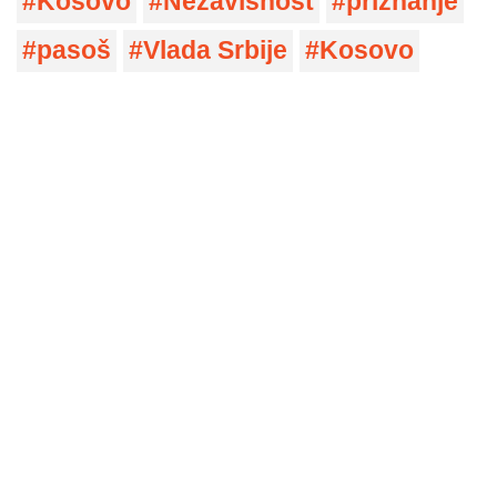
Kosovo
Nezavisnost
priznanje
pasoš
Vlada Srbije
Kosovo