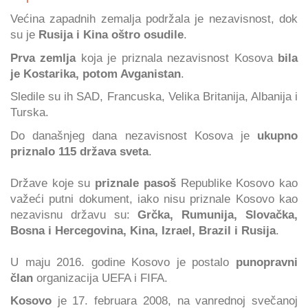
Većina zapadnih zemalja podržala je nezavisnost, dok
su je
Rusija i Kina oštro osudile
.
Prva zemlja
koja je priznala nezavisnost Kosova
bila
je Kostarika, potom Avganistan
.
Sledile su ih SAD, Francuska, Velika Britanija, Albanija i
Turska.
Do današnjeg dana nezavisnost Kosova je
ukupno
priznalo 115 država sveta
.
Države koje su
priznale pasoš
Republike Kosovo kao
važeći putni dokument, iako nisu priznale Kosovo kao
nezavisnu državu su:
Grčka, Rumunija, Slovačka,
Bosna i Hercegovina, Kina, Izrael, Brazil i Rusija
.
U maju 2016. godine Kosovo je postalo
punopravni
član
organizacija UEFA i FIFA.
Kosovo
je 17. februara 2008, na vanrednoj svečanoj