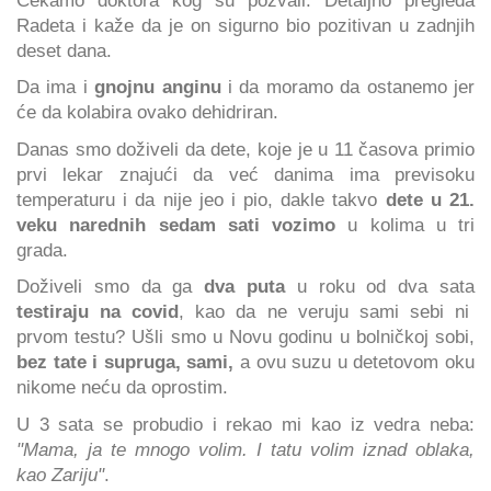
Radeta i kaže da je on sigurno bio pozitivan u zadnjih
deset dana.
Da ima i
gnojnu anginu
i da moramo da ostanemo jer
će da kolabira ovako dehidriran.
Danas smo doživeli da dete, koje je u 11 časova primio
prvi lekar znajući da već danima ima previsoku
temperaturu i da nije jeo i pio, dakle takvo
dete u 21.
veku narednih sedam sati vozimo
u kolima u tri
grada.
Doživeli smo da ga
dva puta
u roku od dva sata
testiraju na covid
, kao da ne veruju sami sebi ni
prvom testu? Ušli smo u Novu godinu u bolničkoj sobi,
bez tate i supruga, sami,
a ovu suzu u detetovom oku
nikome neću da oprostim.
U 3 sata se probudio i rekao mi kao iz vedra neba:
"Mama, ja te mnogo volim. I tatu volim iznad oblaka,
kao Zariju"
.