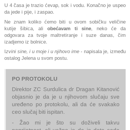
U 4 časa je trazio ćevap, sok i vodu. Konačno je uspeo
da jede i pije, i zaspao.
Ne znam koliko ćemo biti u ovom sobičku veličine
kutije šibica, ali
obećavam ti sine
, neko će da
odgovara za tvoje maltretiranje i suze danas, čim
izadjemo iz bolnice.
I
zvini sine, i u moje i u njihovo ime
- napisala je, između
ostalog Jelena u svom postu.
PO PROTOKOLU
Direktor ZC Surdulica dr Dragan Kitanović
objasnio je da je u njihovom slučaju sve
uređeno po protokolu, ali da će svakako
ceo slučaj biti ispitan.
- Žao mi je što su doživeli takvu