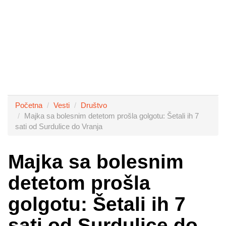
Početna
Vesti
Društvo
Majka sa bolesnim detetom prošla golgotu: Šetali ih 7
sati od Surdulice do Vranja
Majka sa bolesnim
detetom prošla
golgotu: Šetali ih 7
sati od Surdulice do