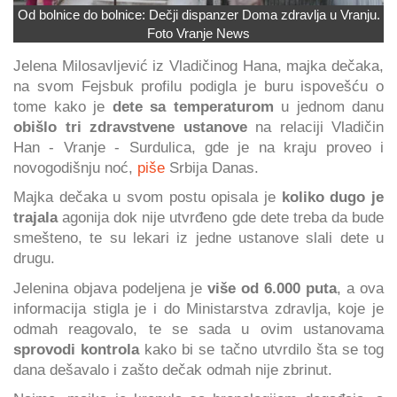
Od bolnice do bolnice: Dečji dispanzer Doma zdravlja u Vranju.
Foto Vranje News
Jelena Milosavljević iz Vladičinog Hana, majka dečaka,
na svom Fejsbuk profilu podigla je buru ispovešću o
tome kako je
dete sa temperaturom
u jednom danu
obišlo tri zdravstvene ustanove
na relaciji Vladičin
Han - Vranje - Surdulica, gde je na kraju proveo i
novogodišnju noć,
piše
Srbija Danas.
Majka dečaka u svom postu opisala je
koliko dugo je
trajala
agonija dok nije utvrđeno gde dete treba da bude
smešteno, te su lekari iz jedne ustanove slali dete u
drugu.
Jelenina objava podeljena je
više od 6.000 puta
, a ova
informacija stigla je i do Ministarstva zdravlja, koje je
odmah reagovalo, te se sada u ovim ustanovama
sprovodi kontrola
kako bi se tačno utvrdilo šta se tog
dana dešavalo i zašto dečak odmah nije zbrinut.