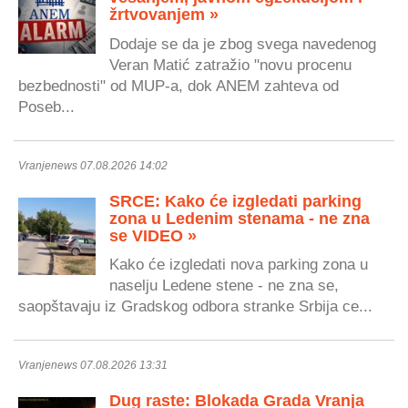
žrtvovanjem »
Dodaje se da je zbog svega navedenog
Veran Matić zatražio "novu procenu
bezbednosti" od MUP-a, dok ANEM zahteva od
Poseb...
Vranjenews 07.08.2026 14:02
SRCE: Kako će izgledati parking
zona u Ledenim stenama - ne zna
se VIDEO »
Kako će izgledati nova parking zona u
naselju Ledene stene - ne zna se,
saopštavaju iz Gradskog odbora stranke Srbija ce...
Vranjenews 07.08.2026 13:31
Dug raste: Blokada Grada Vranja