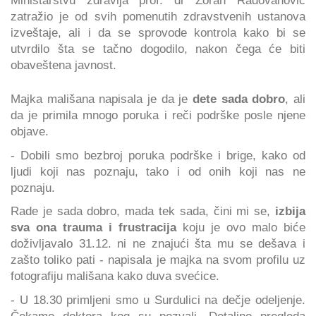
zatražio je od svih pomenutih zdravstvenih ustanova
izveštaje, ali i da se sprovode kontrola kako bi se
utvrdilo šta se tačno dogodilo, nakon čega će biti
obaveštena javnost.
Majka mališana napisala je da je
dete sada dobro
, ali
da je primila mnogo poruka i reči podrške posle njene
objave.
- Dobili smo bezbroj poruka podrške i brige, kako od
ljudi koji nas poznaju, tako i od onih koji nas ne
poznaju.
Rade je sada dobro, mada tek sada, čini mi se,
izbija
sva ona trauma i frustracija
koju je ovo malo biće
doživljavalo 31.12. ni ne znajući šta mu se dešava i
zašto toliko pati - napisala je majka na svom profilu uz
fotografiju mališana kako duva svećice.
- U 18.30 primljeni smo u Surdulici na dečje odeljenje.
Čekamo doktora kog su pozvali. Detaljno pregleda