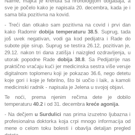
Naime, majka je krenula sa hronologijom događaja, a
sve je počelo kako je napisala 20. decembra, kada je i
sama bila pozitivna na kovid.
- Treći dan otkako sam pozitivna na covid i prvi dan
kako Radomir
dobija temperaturu 38.5
. Suprug, tada
još uvek negativan, vodi ga kod pedijatra i Rade do
subote pije sirup. Suprug se testira 26.12, pozitivan je,
29.12. nakon tri dana zatišja i naizgled ozdravljenja, u
utorak popodne Rade
dobija 38.8
. Sa Pedijatrije nas
praktično vraćaju kući jer medicinska sestra više veruje
digitalnom toplomeru koji je pokazao 36.6, nego detetu
koje gori i koje je febrilno, što bi uočio i laik, a kamoli
medicinski radnik - napisala je Jelena u svojoj objavi.
Te noći, prema njenim rečima dete je dobilo
temperaturu
40.2
i od 31. decembra
kreće agonija
.
- Na dečjem
u Surdulici
nas prima izuzetno ljubazna i
profesionalna doktorka koja crpi mnogo informacija od
mene o celom toku bolesti i obavlja detaljan pregled
deteta.