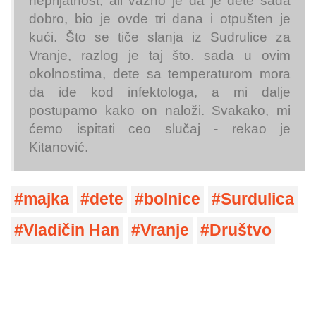
neprijatnost, ali važno je da je dete sada
dobro, bio je ovde tri dana i otpušten je
kući. Što se tiče slanja iz Sudrulice za
Vranje, razlog je taj što. sada u ovim
okolnostima, dete sa temperaturom mora
da ide kod infektologa, a mi dalje
postupamo kako on naloži. Svakako, mi
ćemo ispitati ceo slučaj - rekao je
Kitanović.
majka
dete
bolnice
Surdulica
Vladičin Han
Vranje
Društvo