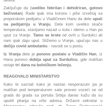
Zaključuje da (
uveliko febrilan i dehidriran, gotovo
beživotan
) Rade ipak ima koronu i piše izveštaj sa
preporukom pedijatru u Vladičinom Hanu da dete
uputi
na pedijatriju u Vranju
. Dete kom uveliko skače
temperatura, stavljamo nazad u kola i idemo u Han po
uput za Vranje.
Tamo se krste
od ovih u Surdulici ali
nam ipak daju uput. Stižemo u Vranje, upućuju nas u
dečiju covid ambulantu
- navodi se u postu.
Iz Vranja
dete je
ponovo poslato u Vladičin Han
, iz
Hana ponovo
dobija uput za Surdulicu
, gde mališan
ostaje
tri dana na bolničkom lečenju.
REAGOVALO MINISTARSTVO
Kako bi saznali kako je nastao nesporazum pa je
mališan pod temperaturom sate proveo vozeći se od
grada do grada sa portala Srbija danas kažu da su
uputili pitanja na više adresa. Državni sekretar u
Ministarstvu zdravlja prof. dr Zoran Radovanović