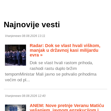
Najnovije vesti
Vranjenews 08.08.2026 13:11
Radar: Dok se vlast hvali viškom,
manjak u državnoj kasi milijardu
evra »
Dok se vlast hvali rastom prihoda,
rashodi rastu duplo bržim
tempomMinistar Mali javno se pohvalio prihodima
većim od pl...
Vranjenews 08.08.2026 12:40
ANEM: Nove pretnje Veranu Matiću
vešanjem, javnom egzekucijom i