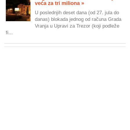
veća za tri miliona »
U poslednjih deset dana (od 27. jula do
danas) blokada jednog od računa Grada
Vranja u Upravi za Trezor (koji podleže
fi...