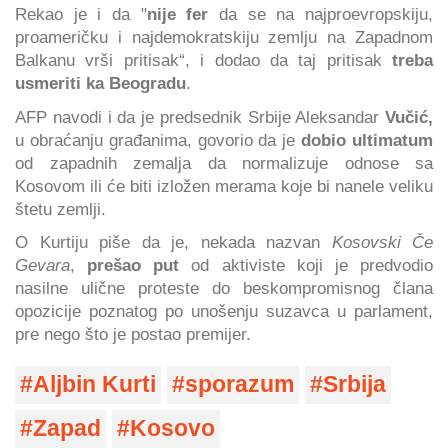
Rekao je i da "
nije fer
da se na najproevropskiju,
proameričku i najdemokratskiju zemlju na Zapadnom
Balkanu vrši pritisak“, i dodao da taj pritisak
treba
usmeriti ka Beogradu
.
AFP navodi i da je predsednik Srbije Aleksandar
Vučić,
u obraćanju građanima, govorio da je
dobio ultimatum
od zapadnih zemalja da normalizuje odnose sa
Kosovom ili će biti izložen merama koje bi nanele veliku
štetu zemlji.
O Kurtiju piše da je, nekada nazvan
Kosovski Če
Gevara
,
prešao put
od aktiviste koji je predvodio
nasilne ulične proteste do beskompromisnog člana
opozicije poznatog po unošenju suzavca u parlament,
pre nego što je postao premijer.
Aljbin Kurti
sporazum
Srbija
Zapad
Kosovo