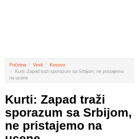
Početna
Vesti
Kosovo
Kurti: Zapad traži sporazum sa Srbijom, ne pristajemo
na ucene
Kurti: Zapad traži
sporazum sa Srbijom,
ne pristajemo na
ucene