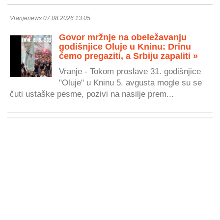
Vranjenews 07.08.2026 13:05
Govor mržnje na obeležavanju
godišnjice Oluje u Kninu: Drinu
ćemo pregaziti, a Srbiju zapaliti »
Vranje - Tokom proslave 31. godišnjice
"Oluje" u Kninu 5. avgusta mogle su se
čuti ustaške pesme, pozivi na nasilje prem...