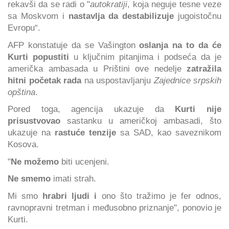
rekavši da se radi o "
autokratiji
, koja neguje tesne veze
sa Moskvom i
nastavlja da destabilizuje
jugoistočnu
Evropu“.
AFP konstatuje da se Vašington
oslanja na to da će
Kurti popustiti
u ključnim pitanjima i podseća da je
američka ambasada u Prištini ove nedelje
zatražila
hitni početak rada
na uspostavljanju
Zajednice srpskih
opština
.
Pored toga, agencija ukazuje da
Kurti nije
prisustvovao
sastanku u američkoj ambasadi, što
ukazuje na
rastuće tenzije
sa SAD, kao saveznikom
Kosova.
"
Ne možemo
biti ucenjeni.
Ne smemo
imati strah.
Mi smo
hrabri ljudi i
ono što tražimo je fer odnos,
ravnopravni tretman i međusobno priznanje", ponovio je
Kurti.