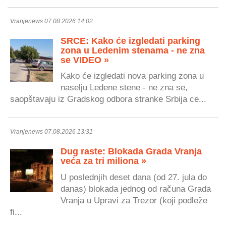
Vranjenews 07.08.2026 14:02
SRCE: Kako će izgledati parking
zona u Ledenim stenama - ne zna
se VIDEO »
Kako će izgledati nova parking zona u
naselju Ledene stene - ne zna se,
saopštavaju iz Gradskog odbora stranke Srbija ce...
Vranjenews 07.08.2026 13:31
Dug raste: Blokada Grada Vranja
veća za tri miliona »
U poslednjih deset dana (od 27. jula do
danas) blokada jednog od računa Grada
Vranja u Upravi za Trezor (koji podleže
fi...