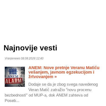
Najnovije vesti
Vranjenews 08.08.2026 12:40
ANEM: Nove pretnje Veranu Matiću
vešanjem, javnom egzekucijom i
žrtvovanjem »
Dodaje se da je zbog svega navedenog
Veran Matić zatražio "novu procenu
bezbednosti" od MUP-a, dok ANEM zahteva od
Poseb...