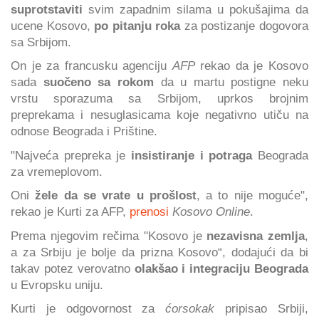
suprotstaviti
svim zapadnim silama u pokušajima da
ucene Kosovo,
po pitanju roka
za postizanje dogovora
sa Srbijom.
On je za francusku agenciju
AFP
rekao da je Kosovo
sada
suočeno sa rokom
da u martu postigne neku
vrstu sporazuma sa Srbijom, uprkos brojnim
preprekama i nesuglasicama koje negativno utiču na
odnose Beograda i Prištine.
"Najveća prepreka je
insistiranje i potraga
Beograda
za vremeplovom.
Oni
žele da se vrate u prošlost
, a to nije moguće",
rekao je Kurti za AFP,
prenosi
Kosovo Online
.
Prema njegovim rečima "Kosovo je
nezavisna zemlja
,
a za Srbiju je bolje da prizna Kosovo“, dodajući da bi
takav potez verovatno
olakšao i integraciju Beograda
u Evropsku uniju.
Kurti je odgovornost za
ćorsokak
pripisao Srbiji,