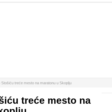
nu Stošiću treće mesto na maratonu u Skoplju
ošiću treće mesto na
koplju