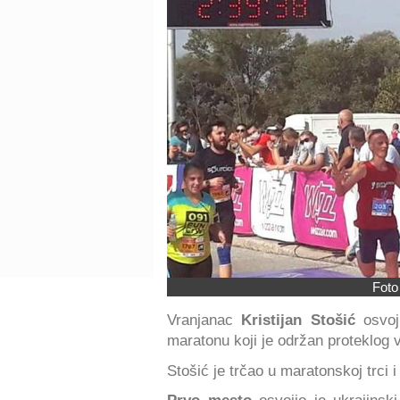
Foto
Vranjanac
Kristijan Stošić
osvoj
maratonu koji je održan proteklog v
Stošić je trčao u maratonskoj trci