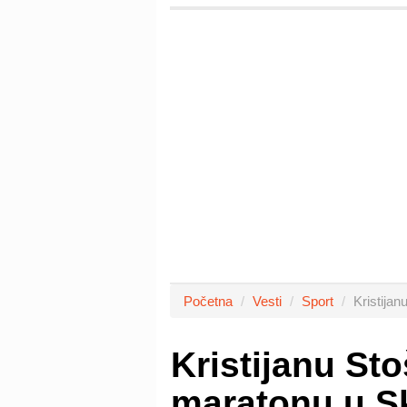
Početna
Vesti
Sport
Kristija
Kristijanu St
maratonu u S