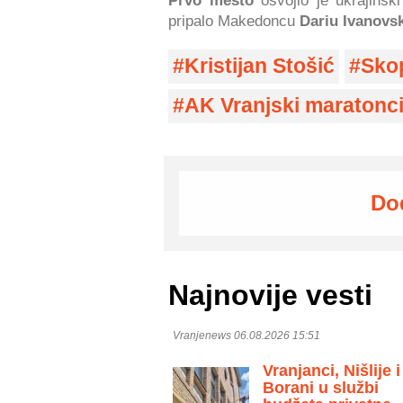
Prvo mesto
osvojio je ukrajinsk
pripalo Makedoncu
Dariu Ivanov
Kristijan Stošić
Sko
AK Vranjski maratonc
Do
Najnovije vesti
Vranjenews 06.08.2026 15:51
Vranjanci, Nišlije i
Borani u službi