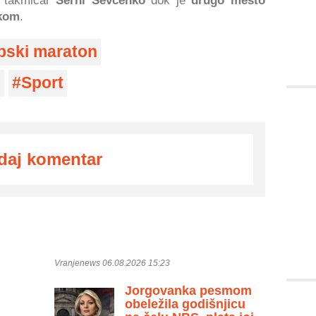
i takmičar
Serhi Ševčenko
dok je
drugo mesto
skom
.
pski maraton
i
Sport
daj komentar
Vranjenews 06.08.2026 15:23
Jorgovanka pesmom
obeležila godišnjicu