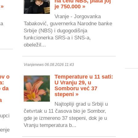
na čelu NBS, plata joj
 »
je 750.000 »
Vranje - Jorgovanka
ka
Tabaković, guvernerka Narodne banke
Srbije (NBS) i dugogodišnja
.
funkcionerka SRS-a i SNS-a,
obeležil...
Vranjenews 06.08.2026 11:43
ov o
Temperature u 11 sati:
a:
U Vranju 29, u
o da
Somboru već 37
stepeni »
a
Najtopliji grad u Srbiji u
četvrtak u 11 časova bio je Sombor,
upci
gde je izmereno 37 stepeni, dok je u
Vranju temperatura b...
renje