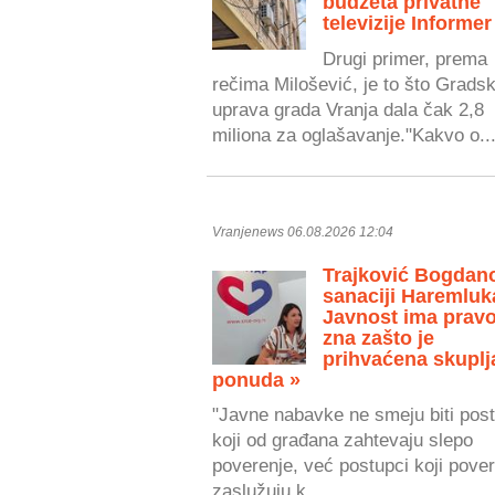
budžeta privatne
televizije Informer
Drugi primer, prema
rečima Milošević, je to što Grads
uprava grada Vranja dala čak 2,8
miliona za oglašavanje."Kakvo o..
Vranjenews 06.08.2026 12:04
Trajković Bogdan
sanaciji Haremluk
Javnost ima prav
zna zašto je
prihvaćena skuplj
ponuda »
"Javne nabavke ne smeju biti post
koji od građana zahtevaju slepo
poverenje, već postupci koji pove
zaslužuju k...