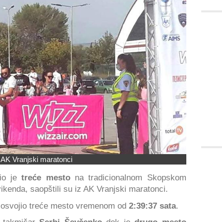
 AK Vranjski maratonci
io je
treće mesto
na tradicionalnom Skopskom
ikenda, saopštili su iz AK Vranjski maratonci.
 i osvojio treće mesto vremenom od
2:39:37 sata
.