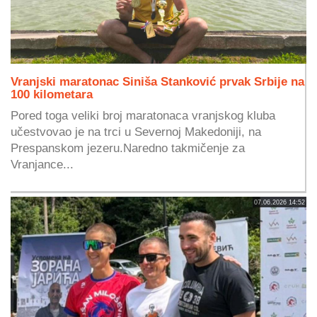
Vranjski maratonac Siniša Stanković prvak Srbije na
100 kilometara
Pored toga veliki broj maratonaca vranjskog kluba
učestvovao je na trci u Severnoj Makedoniji, na
Prespanskom jezeru.Naredno takmičenje za
Vranjance...
07.06.2026 14:52