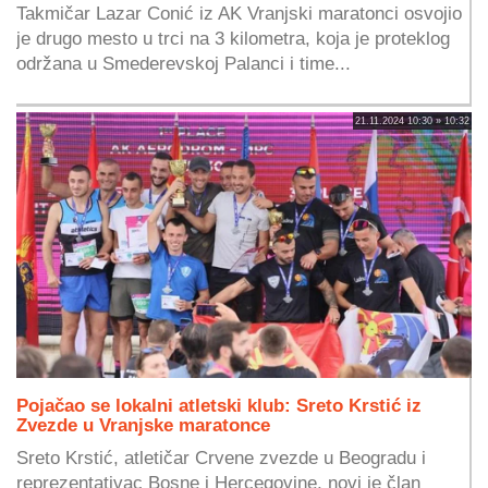
Takmičar Lazar Conić iz AK Vranjski maratonci osvojio
je drugo mesto u trci na 3 kilometra, koja je proteklog
održana u Smederevskoj Palanci i time...
21.11.2024 10:30 » 10:32
Pojačao se lokalni atletski klub: Sreto Krstić iz
Zvezde u Vranjske maratonce
Sreto Krstić, atletičar Crvene zvezde u Beogradu i
reprezentativac Bosne i Hercegovine, novi je član