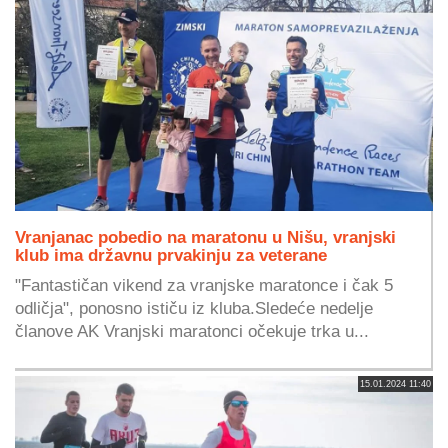
Vranjanac pobedio na maratonu u Nišu, vranjski
klub ima državnu prvakinju za veterane
"Fantastičan vikend za vranjske maratonce i čak 5
odličja", ponosno ističu iz kluba.Sledeće nedelje
članove AK Vranjski maratonci očekuje trka u...
15.01.2024 11:40