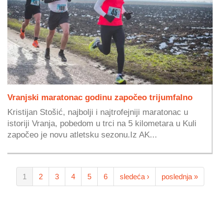
Vranjski maratonac godinu započeo trijumfalno
Kristijan Stošić, najbolji i najtrofejniji maratonac u
istoriji Vranja, pobedom u trci na 5 kilometara u Kuli
započeo je novu atletsku sezonu.Iz AK...
1
2
3
4
5
6
sledeća ›
poslednja »