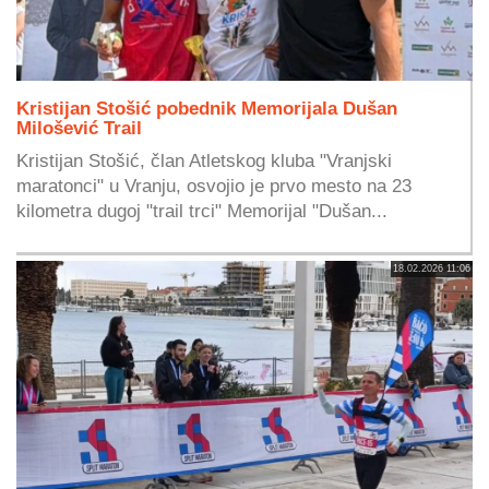
Kristijan Stošić pobednik Memorijala Dušan
Milošević Trail
Kristijan Stošić, član Atletskog kluba "Vranjski
maratonci" u Vranju, osvojio je prvo mesto na 23
kilometra dugoj "trail trci" Memorijal "Dušan...
18.02.2026 11:06