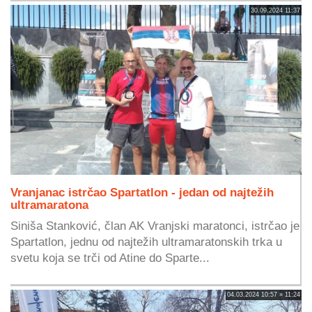
30.09.2024 11:37
Vranjanac istrčao Spartatlon - jedan od najtežih
ultramaratona
Siniša Stanković, član AK Vranjski maratonci, istrčao je
Spartatlon, jednu od najtežih ultramaratonskih trka u
svetu koja se trči od Atine do Sparte...
04.03.2024 10:57 » 11:24