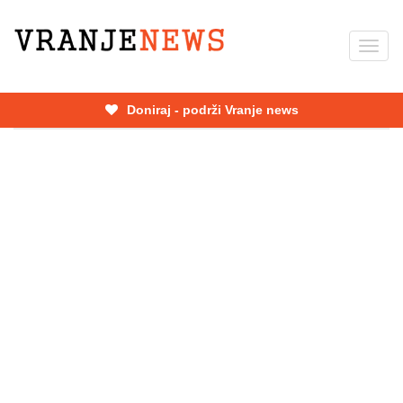
Skip
to
Toggl
main
navig
content
Doniraj - podrži Vranje news