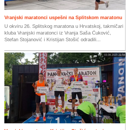
Vranjski maratonci uspešni na Splitskom maratonu
U okviru 26. Splitskog maratona u Hrvatskoj, takmičari
kluba Vranjski maratonci iz Vranja Saša Ćuković,
Stefan Stojanović i Kristijan Stošić odradili...
03.08.2025 21:54