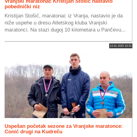
Vranjski maratonac Kristijan Stošić nastavio
pobednički niz
Kristijan Stošić, maratonac iz Vranja, nastavio je da
niže uspehe u dresu Atletskog kluba Vranjski
maratonci. Na stazi dugoj 10 kilometara u Pančevu...
13.01.2025 10:51
Uspešan početak sezone za Vranjske maratonce:
Conić drugi na Kudreču