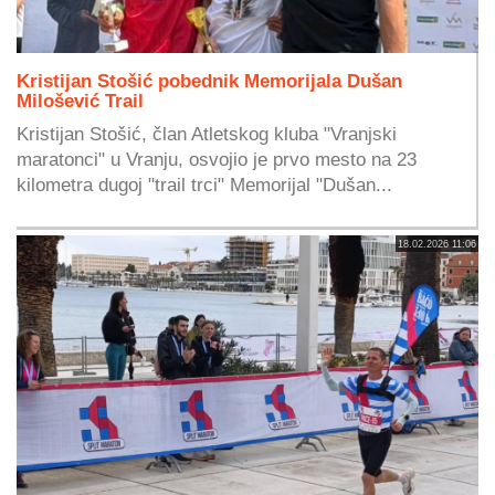
Kristijan Stošić pobednik Memorijala Dušan
Milošević Trail
Kristijan Stošić, član Atletskog kluba "Vranjski
maratonci" u Vranju, osvojio je prvo mesto na 23
kilometra dugoj "trail trci" Memorijal "Dušan...
18.02.2026 11:06