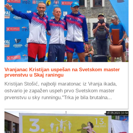
Vranjanac Kristijan uspešan na Svetskom master
prvenstvu u Skaj raningu
Kristijan Stošić, najbolji maratonac iz Vranja ikada,
ostvario je zapažen uspeh prvo Svetskom master
prvenstvu u sky runningu."Trka je bila brutalna...
18.05.2023 10:58