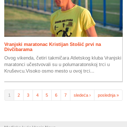
Vranjski maratonac Kristijan Stošić prvi na
Divčibarama
Ovog vikenda, četiri takmičara Atletskog kluba Vranjski
maratonci učestvovali su u polumaratonskoj trci u
Kruševcu.Visoko osmo mesto u ovoj trci...
1
2
3
4
5
6
7
sledeća ›
poslednja »