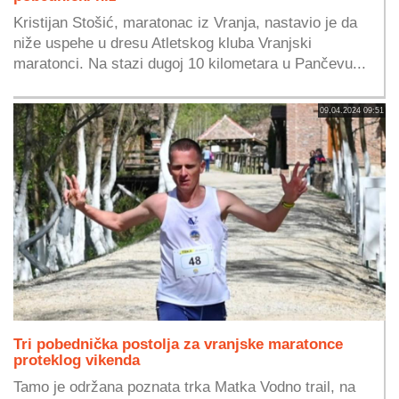
Kristijan Stošić, maratonac iz Vranja, nastavio je da
niže uspehe u dresu Atletskog kluba Vranjski
maratonci. Na stazi dugoj 10 kilometara u Pančevu...
09.04.2024 09:51
Tri pobednička postolja za vranjske maratonce
proteklog vikenda
Tamo je održana poznata trka Matka Vodno trail, na