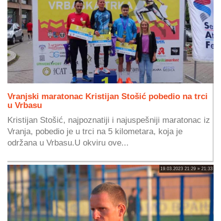
Vranjski maratonac Kristijan Stošić pobedio na trci
u Vrbasu
Kristijan Stošić, najpoznatiji i najuspešniji maratonac iz
Vranja, pobedio je u trci na 5 kilometara, koja je
održana u Vrbasu.U okviru ove...
19.03.2023 21:29 » 21:33