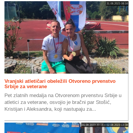
31.08.2023 08:16
Vranjski atletičari obeležili Otvoreno prvenstvo
Srbije za veterane
Pet zlatnih medalja na Otvorenom prvenstvu Srbije u
atletici za veterane, osvojio je bračni par Stošić,
Kristijan i Aleksandra, koji nastupaju za...
01.08.2023 20:15 » 02.08.2023 13:38