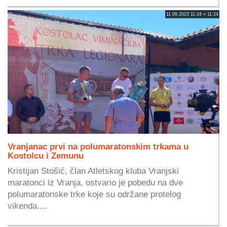
11.09.2023 11:24 » 11:24
Vranjanac prvi na polumaratonskim trkama u
Kostolcu i Zemunu
Kristijan Stošić, član Atletskog kluba Vranjski
maratonci iz Vranja, ostvario je pobedu na dve
polumaratonske trke koje su održane protelog
vikenda....