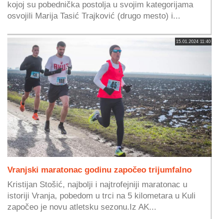
kojoj su pobednička postolja u svojim kategorijama
osvojili Marija Tasić Trajković (drugo mesto) i...
15.01.2024 11:40
Vranjski maratonac godinu započeo trijumfalno
Kristijan Stošić, najbolji i najtrofejniji maratonac u
istoriji Vranja, pobedom u trci na 5 kilometara u Kuli
započeo je novu atletsku sezonu.Iz AK...