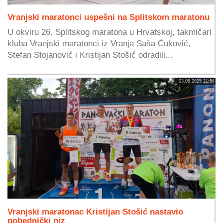
Vranjski maratonci uspešni na Splitskom maratonu
U okviru 26. Splitskog maratona u Hrvatskoj, takmičari
kluba Vranjski maratonci iz Vranja Saša Ćuković,
Stefan Stojanović i Kristijan Stošić odradili...
03.08.2025 21:54
Vranjski maratonac Kristijan Stošić nastavio
pobednički niz