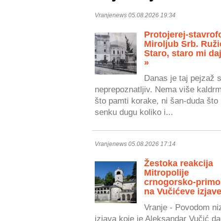
Vranjenews 05.08.2026 19:34
Protojerej-stavrof
Miroljub Srb. Ruži
Staro, staro mi daj
»
Danas je taj pejzaž 
neprepoznatljiv. Nema više kaldr
što pamti korake, ni šan-duda što 
senku dugu koliko i...
Vranjenews 05.08.2026 17:14
Žestoka reakcija
Mitropolije
crnogorsko-primo
na Vučićeve izjave
Vranje - Povodom ni
izjava koje je Aleksandar Vučić da