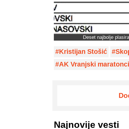
Deset najbolje plasir
Kristijan Stošić
Sko
AK Vranjski maratonc
Do
Najnovije vesti