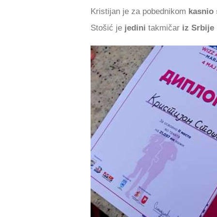
Kristijan je za pobednikom
kasnio
Stošić je
jedini
takmičar
iz Srbije