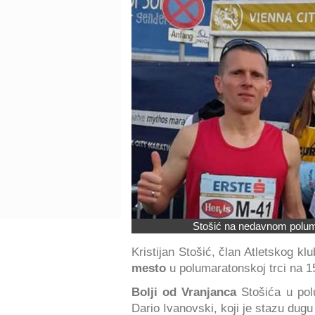
Stošić na nedavnom polum
Kristijan Stošić, član Atletskog kl
mesto
u polumaratonskoj trci na 1
Bolji od Vranjanca
Stošića u pol
Dario Ivanovski, koji je stazu dug