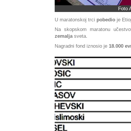
Foto 
U maratonskoj trci
pobedio
je Etio
Na skopskom maratonu učestvo
zemalja
sveta.
Nagradni fond iznosio je
18.000 ev