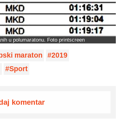
anih u polumaratonu. Foto printscreen
pski maraton
2019
i
Sport
daj komentar