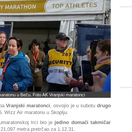
aratonu u Beču. Foto AK Vranjski maratonci
uba
Vranjski maratonci
, osvojio je u subotu
drugo
5. Wizz Air maratonu u Skoplju.
umaratonskoj trci bio je
jedino domaći takmičar
u 21.097 metra pretrčao za 1.12.31.