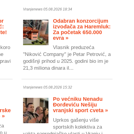
Vranjenews 05.08.2026 18:34
or
Odabran konzorcijum
ć:
izvođača za Haremluk:
te!
Za početak 650.000
evra »
skoro
Vlasnik preduzeća
me
"Niković Company" je Petar Petrović, a
pravi
godišnji prihod u 2025. godini bio im je
21,3 miliona dinara il...
Vranjenews 05.08.2026 15:32
Po većniku Nenadu
Đorđeviću Nešiju
rske
vranjski sport cveta »
 »
Uprkos gašenju više
za
sportskih kolektiva za
o u
vakta naprednjačke vlasti u Vranju i