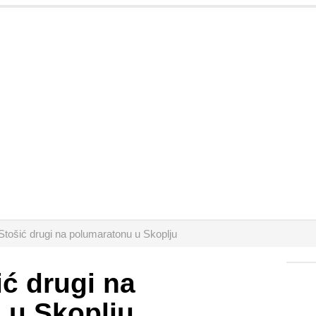
 Stošić drugi na polumaratonu u Skoplju
ić drugi na
 u Skoplju