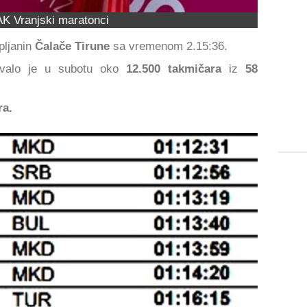
AK Vranjski maratonci
pljanin
Čalače Tirune
sa vremenom 2.15:36.
valo je u subotu oko
12.500 takmičara
iz
58
ra.