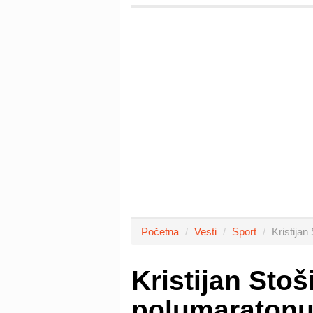
Početna
Vesti
Sport
Kristijan
Kristijan Stoš
polumaratonu