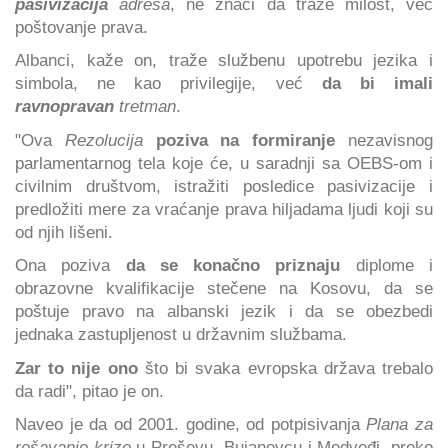
pasivizacija
adresa
, ne znači da traže milost, već
poštovanje prava.
Albanci, kaže on, traže službenu upotrebu jezika i
simbola, ne kao privilegije, već
da bi imali
ravnopravan
tretman
.
"Ova
Rezolucija
poziva na formiranje
nezavisnog
parlamentarnog tela koje će, u saradnji sa OEBS-om i
civilnim društvom, istražiti posledice pasivizacije i
predložiti mere za vraćanje prava hiljadama ljudi koji su
od njih lišeni.
Ona poziva
da se konačno priznaju
diplome i
obrazovne kvalifikacije stečene na Kosovu, da se
poštuje pravo na albanski jezik i da se obezbedi
jednaka zastupljenost u državnim službama.
Zar to nije ono
što bi svaka evropska država trebalo
da radi", pitao je on.
Naveo je da od 2001. godine, od potpisivanja
Plana za
rešavanje krize
u Preševu, Bujanovcu i Medveđi, preko