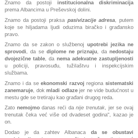
Znamo da postoji
institucionalna diskriminacija
prema Albancima u Preševskoj dolini.
Znamo da postoji praksa
pasivizacije adresa
, putem
koje se hiljadama ljudi oduzima biračko i građansko
pravo.
Znamo da se zakon o službenoj
upotrebi jezika ne
sprovodi
, da se
diplome ne priznaju
, da
nedostaju
dvojezične table
, da
nema adekvatne zastupljenosti
u policiji, pravosuđu, tužilaštvu i inspekcijskim
službama.
Znamo i da se
ekonomski razvoj
regiona
sistematski
zanemaruje
, dok
mladi odlaze
jer ne vide budućnost u
mestu gde se tretiraju kao građani drugog reda.
Zato
nemojmo
danas reći da
nije trenutak
, jer se ovaj
trenutak čeka već više od dvadeset godina", kazao je
on.
Dodao je da zahtev Albanaca
da se obustavi