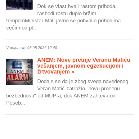
Dok se vlast hvali rastom prihoda,
rashodi rastu duplo bržim
tempomMinistar Mali javno se pohvalio prihodima
većim od pl...
Vranjenews 08.08.2026 12:40
ANEM: Nove pretnje Veranu Matiću
vešanjem, javnom egzekucijom i
žrtvovanjem »
Dodaje se da je zbog svega navedenog
Veran Matić zatražio "novu procenu
bezbednosti" od MUP-a, dok ANEM zahteva od
Poseb...