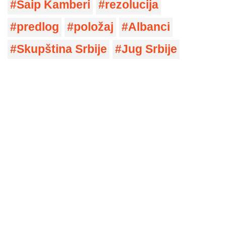
Šaip Kamberi
rezolucija
predlog
položaj
Albanci
Skupština Srbije
Jug Srbije