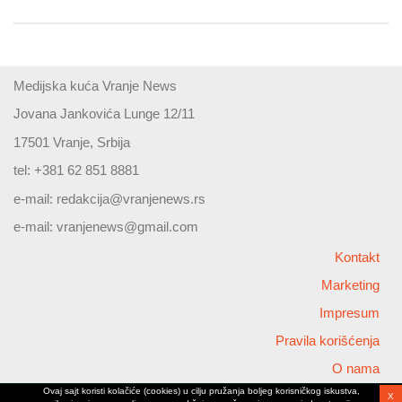
Medijska kuća Vranje News
Jovana Jankovića Lunge 12/11
17501 Vranje, Srbija
tel: +381 62 851 8881
e-mail:
redakcija@vranjenews.rs
e-mail:
vranjenews@gmail.com
Kontakt
Marketing
Impresum
Pravila korišćenja
O nama
Ovaj sajt koristi kolačiće (cookies) u cilju pružanja boljeg korisničkog iskustva,
X
Copyright © 2026 Vranjenews