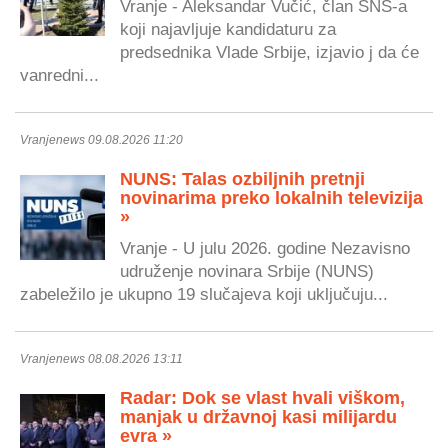
Vranje - Aleksandar Vučić, član SNS-a
koji najavljuje kandidaturu za
predsednika Vlade Srbije, izjavio j da će
vanredni...
Vranjenews 09.08.2026 11:20
NUNS: Talas ozbiljnih pretnji
novinarima preko lokalnih televizija
»
Vranje - U julu 2026. godine Nezavisno
udruženje novinara Srbije (NUNS)
zabeležilo je ukupno 19 slučajeva koji uključuju...
Vranjenews 08.08.2026 13:11
Radar: Dok se vlast hvali viškom,
manjak u državnoj kasi milijardu
evra »