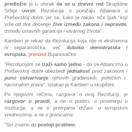
predložio
je u utorak
da se u dnevni red
Skupštine
Srbije
uvrsti
Rezolucija o položaju Albanaca u
Preševskoj dolini
, jer se, kako je rekao, tiče ljudi “
koji
više od dve decenije
žive između zakona i nepravde
,
između ustavnih garancija i stvarnog života
”.
Kamberi je rekao da Rezolucija koja nije ni ekstremna
ni separatistička, već
duboko
demokratska i
evropska
,
prenose
Bujanovačke
.
"Rezolucijom se
traži samo jedno
- da se Albancima u
Preševskoj dolini
obezbedi
jednakost
pred zakonom i
puno ostvarivanje
njihovih građanskih, političkih i
nacionalnih prava
", istakao je Kamberi u skupštini.
Po njegovim rečima, razgovor o ovoj Rezoluciji, je
razgovor o pravdi
, a ne o politici, o poverenju u
institucije, a ne o pretnjama državi, o evropskim
vrednostima, a ne o granicama
.
"Svi znamo da
postoji problem
.