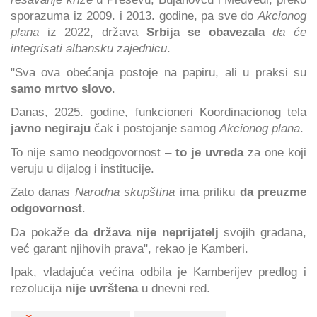
sporazuma iz 2009. i 2013. godine, pa sve do
Akcionog
plana
iz 2022, država
Srbija se obavezala
da će
integrisati albansku zajednicu
.
"Sva ova obećanja postoje na papiru, ali u praksi su
samo mrtvo slovo
.
Danas, 2025. godine, funkcioneri Koordinacionog tela
javno negiraju
čak i postojanje samog
Akcionog plana
.
To nije samo neodgovornost –
to je uvreda
za one koji
veruju u dijalog i institucije.
Zato danas
Narodna skupština
ima priliku
da preuzme
odgovornost
.
Da pokaže
da država nije neprijatelj
svojih građana,
već garant njihovih prava", rekao je Kamberi.
Ipak, vladajuća većina odbila je Kamberijev predlog i
rezolucija
nije uvrštena
u dnevni red.