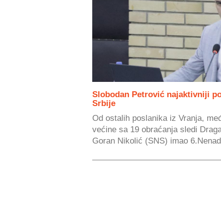
Slobodan Petrović najaktivniji p
Srbije
Od ostalih poslanika iz Vranja, me
većine sa 19 obraćanja sledi Draga
Goran Nikolić (SNS) imao 6.Nenad.