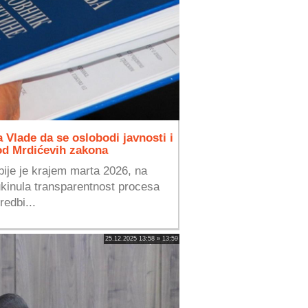
 Vlade da se oslobodi javnosti i
od Mrdićevih zakona
bije je krajem marta 2026, na
ukinula transparentnost procesa
redbi...
25.12.2025 13:58 » 13:59