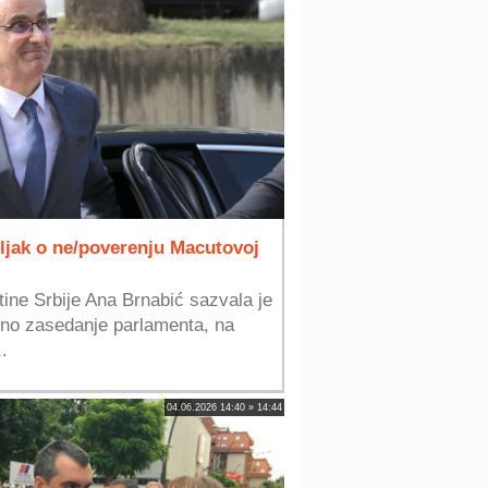
ljak o ne/poverenju Macutovoj
ine Srbije Ana Brnabić sazvala je
dno zasedanje parlamenta, na
.
04.06.2026 14:40 » 14:44