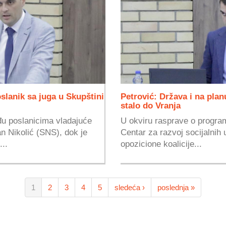
oslanik sa juga u Skupštini
Petrović: Država i na planu
stalo do Vranja
đu poslanicima vladajuće
U okviru rasprave o progra
n Nikolić (SNS), dok je
Centar za razvoj socijalnih 
..
opozicione koalicije...
1
2
3
4
5
sledeća ›
poslednja »