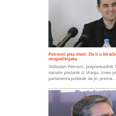
Petrović pita vlast: Da li u bira
stogodišnjaka
Slobodan Petrović, potpredsednik 
narodni poslanik iz Vranja, izneo j
parlamenta podatak da je, prema...