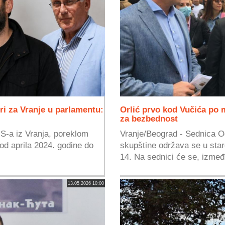
ri za Vranje u parlamentu:
Orlić prvo kod Vučića po 
za bezbednost
S-a iz Vranja, poreklom
Vranje/Beograd - Sednica 
od aprila 2024. godine do
skupštine održava se u star
14. Na sednici će se, izmeđ
13.05.2026 10:00