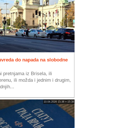
d uvreda do napada na slobodne
pretnjama iz Brisela, ili
enu, ili možda i jednim i drugim,
dnjih...
10.04.2026 15:38 » 15:38