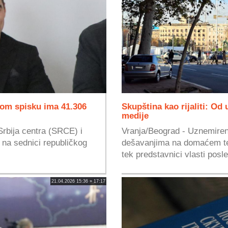
čkom spisku ima 41.306
Skupština kao rijaliti: O
medije
Srbija centra (SRCE) i
Vranja/Beograd - Uznemireni 
e na sednici republičkog
dešavanjima na domaćem ter
tek predstavnici vlasti posle
21.04.2026 15:36 » 17:17