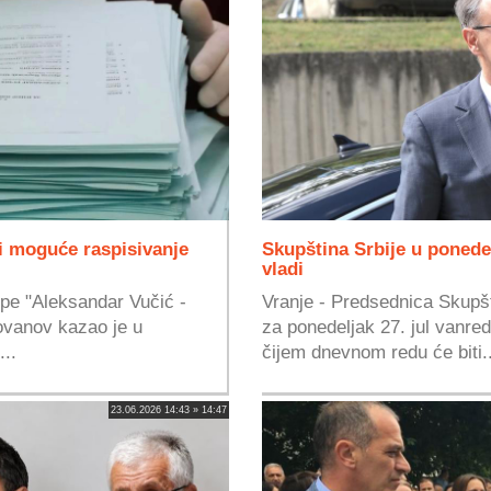
i moguće raspisivanje
Skupština Srbije u ponede
vladi
upe "Aleksandar Vučić -
Vranje - Predsednica Skupšt
ovanov kazao je u
za ponedeljak 27. jul vanre
..
čijem dnevnom redu će biti..
23.06.2026 14:43 » 14:47