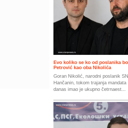
Evo koliko se ko od poslanika bo
Petrović kao oba Nikolića
Goran Nikolić, narodni poslanik SN
Hančanin, tokom trajanja mandata 
danas imao je ukupno četrnaest...