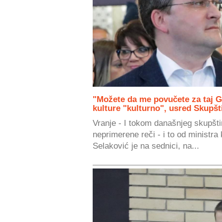
"Možete da me povučete za taj G
kulture "kulturno", usred Skupš
Vranje - I tokom današnjeg skupšt
neprimerene reči - i to od ministra
Selaković je na sednici, na...