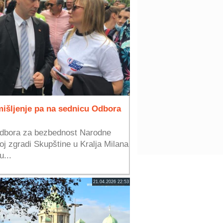
mišljenje pa na sednicu Odbora
Odbora za bezbednost Narodne
oj zgradi Skupštine u Kralja Milana
u...
21.04.2026 22:53