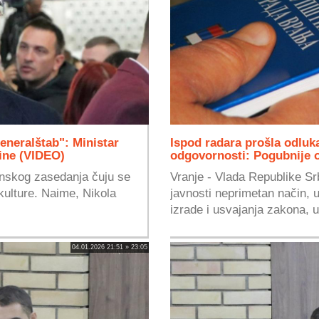
eneralštab": Ministar
Ispod radara prošla odluka
tine (VIDEO)
odgovornosti: Pogubnije 
inskog zasedanja čuju se
Vranje - Vlada Republike Sr
 kulture. Naime, Nikola
javnosti neprimetan način, 
izrade i usvajanja zakona, u
04.01.2026 21:51 » 23:05