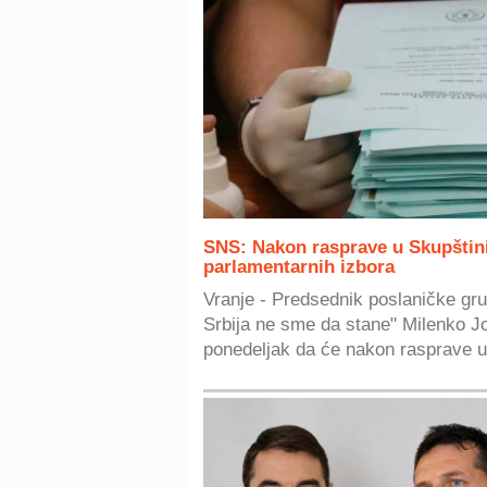
SNS: Nakon rasprave u Skupštin
parlamentarnih izbora
Vranje - Predsednik poslaničke gr
Srbija ne sme da stane" Milenko J
ponedeljak da će nakon rasprave u.