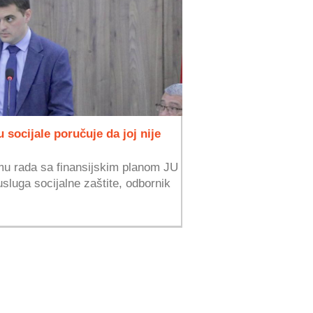
 socijale poručuje da joj nije
mu rada sa finansijskim planom JU
usluga socijalne zaštite, odbornik