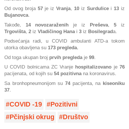
Od ovog broja
57
je iz
Vranja
,
10
iz
Surdulice
i
13
iz
Bujanovca
.
Takođe,
14 novozaraženih
je iz
Preševa
,
5
iz
Trgovišta
,
2
iz
Vladičinog Hana
i
3
iz
Bosilegrad
a.
Podsećanja radi, u COVID ambulanti ATD-a tokom
utorka obavljena su
173 pregleda.
Od toga ukupan broj
prvih pregleda
je
99
.
U COVID bolnicama ZC Vranje
hospitalizovano
je
76
pacijenata, od kojih su
54 pozitivna
na koronavirus.
Sa bronhopneumonijom su
74
pacijenta, na
kiseoniku
37
.
COVID -19
Pozitivni
Pčinjski okrug
Društvo