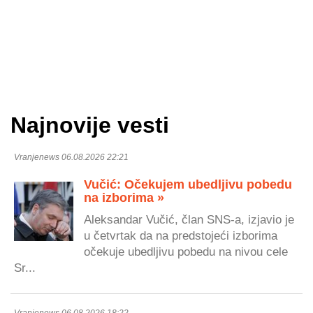
Najnovije vesti
Vranjenews 06.08.2026 22:21
Vučić: Očekujem ubedljivu pobedu
na izborima »
Aleksandar Vučić, član SNS-a, izjavio je
u četvrtak da na predstojeći izborima
očekuje ubedljivu pobedu na nivou cele
Sr...