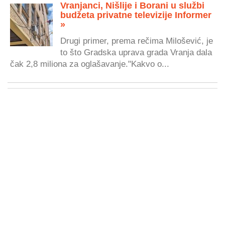
Vranjanci, Nišlije i Borani u službi
budžeta privatne televizije Informer
»
Drugi primer, prema rečima Milošević, je
to što Gradska uprava grada Vranja dala
čak 2,8 miliona za oglašavanje."Kakvo o...