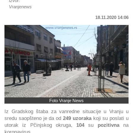
Izvor:
Vranjenews
18.11.2020 14:06
Foto Vranje News
Iz Gradskog štaba za vanredne situacije u Vranju u
sredu saopšteno je da od
249 uzoraka
koji su poslati u
utorak iz Pčinjskog okruga,
104
su
pozitivna
na
koronavirus.