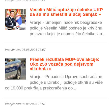
Vranjenews 06.08.2026 18:22
Veselin Milić optužuje čelnike UKP
da su mu smestili Slučaj Senjak »
Vranje - Smenjeni načelnik beogradske
policije Veselin Milić podneo je krivičnu
prijavu u kojoj je osumnjičio čelnike Up...
Vranjenews 06.08.2026 18:07
Presek rezultata MUP-ove akcije:
Oko 250 vozača pod dejstvom
alkohola »
Vranje - Pripadnici Uprave saobraćajne
policije u Direkciji policije otkrili su više
od 19.000 prekršaja prekoračenja do...
Vranjenews 06.08.2026 15:51