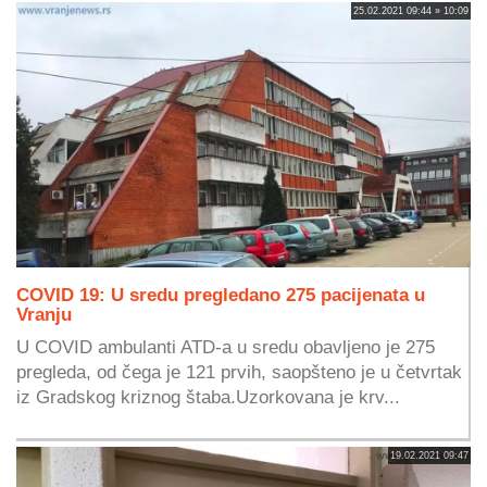
25.02.2021 09:44 » 10:09
COVID 19: U sredu pregledano 275 pacijenata u
Vranju
U COVID ambulanti ATD-a u sredu obavljeno je 275
pregleda, od čega je 121 prvih, saopšteno je u četvrtak
iz Gradskog kriznog štaba.Uzorkovana je krv...
19.02.2021 09:47