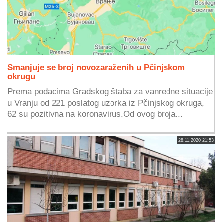
Smanjuje se broj novozaraženih u Pčinjskom
okrugu
Prema podacima Gradskog štaba za vanredne situacije
u Vranju od 221 poslatog uzorka iz Pčinjskog okruga,
62 su pozitivna na koronavirus.Od ovog broja...
28.11.2020 21:53