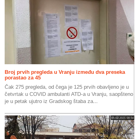
Broj prvih pregleda u Vranju između dva preseka
porastao za 45
Čak 275 pregleda, od čega je 125 prvih obavljeno je u
četvrtak u COVID ambulanti ATD-a u Vranju, saopšteno
je u petak ujutro iz Gradskog štaba za...
05.02.2021 09:54