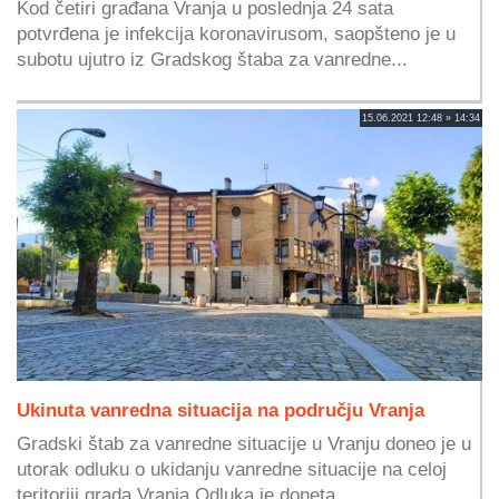
Kod četiri građana Vranja u poslednja 24 sata
potvrđena je infekcija koronavirusom, saopšteno je u
subotu ujutro iz Gradskog štaba za vanredne...
15.06.2021 12:48 » 14:34
Ukinuta vanredna situacija na području Vranja
Gradski štab za vanredne situacije u Vranju doneo je u
utorak odluku o ukidanju vanredne situacije na celoj
teritoriji grada Vranja.Odluka je doneta...