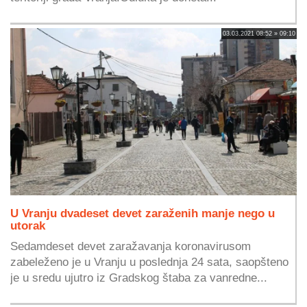
03.03.2021 08:52 » 09:10
U Vranju dvadeset devet zaraženih manje nego u
utorak
Sedamdeset devet zaražavanja koronavirusom
zabeleženo je u Vranju u poslednja 24 sata, saopšteno
je u sredu ujutro iz Gradskog štaba za vanredne...