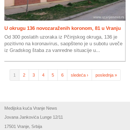
U okrugu 136 novozaraženih koronom, 81 u Vranju
Od 300 poslatih uzoraka iz Pčinjskog okruga, 136 je
pozitivno na koronavirus, saopšteno je u subotu uveče
iz Gradskog štaba za vanredne situacije u...
1
2
3
4
5
6
sledeća ›
poslednja »
Medijska kuća Vranje News
Jovana Jankovića Lunge 12/11
17501 Vranje, Srbija