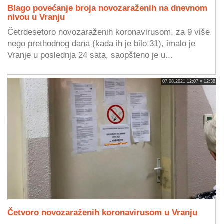
Blago povećanje broja novozaraženih na dnevnom
nivou u Vranju
Četrdesetoro novozaraženih koronavirusom, za 9 više
nego prethodnog dana (kada ih je bilo 31), imalo je
Vranje u poslednja 24 sata, saopšteno je u...
07.08.2021 12:07 » 12:38
Četvoro novozaraženih koronavirusom u Vranju