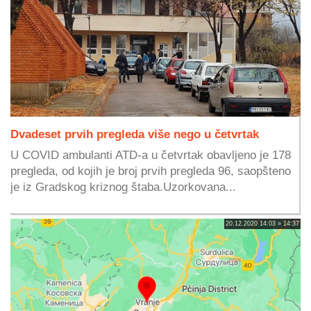
Dvadeset prvih pregleda više nego u četvrtak
U COVID ambulanti ATD-a u četvrtak obavljeno je 178
pregleda, od kojih je broj prvih pregleda 96, saopšteno
je iz Gradskog kriznog štaba.Uzorkovana...
20.12.2020 14:03 » 14:37