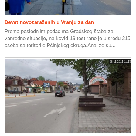
Devet novozaraženih u Vranju za dan
Prema poslednjim podacima Gradskog štaba za
vanredne situacije, na kovid-19 testirano je u sredu 215
osoba sa teritorije Pčinjskog okruga.Analize su...
28.11.2021 11:15