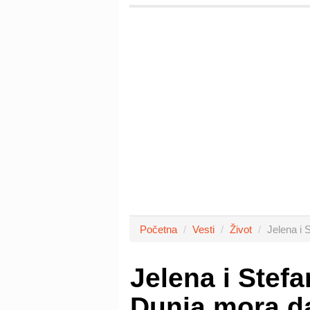
Početna
Vesti
Život
Jelena i 
Jelena i Stef
Dunja mora da