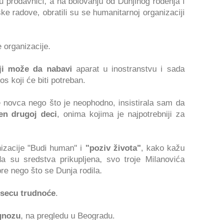
u prodavnici, a na bolovanju od Dunjinog rođenja i
ske radove, obratili su se humanitarnoj organizaciji
 organizacije.
oji može da nabavi
aparat u inostranstvu i sada
 koji će biti potreban.
 novca nego što je neophodno, insistirala sam da
en drugoj deci
, onima kojima je najpotrebniji za
nizacije "Budi human" i
"poziv života"
, kako kažu
da su sredstva prikupljena, svo troje Milanovića
pre nego što se Dunja rodila.
secu trudnoće
.
gnozu
, na pregledu u Beogradu.