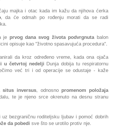
ćaju majka i otac kada im kažu da njihova ćerka
o
, da će odmah po rođenju morati da se radi
jka.
ja je
prvog dana svog života podvrgnuta
balon
dicini opisuje kao "životno spasavujuća procedura".
planirali da kroz određeno vreme, kada ona ojača
li u četvrtoj nedelji
Dunja dobija tu respiratornu
ečimo već tri i od operacije se odustaje - kaže
 situs inversus
, odnosno
promenom položaja
edalu, te je njeno srce okrenuto na desnu stranu
li uz bezgraničnu roditeljsku ljubav i pomoć dobrih
že da pobedi
sve što se urotilo protiv nje.