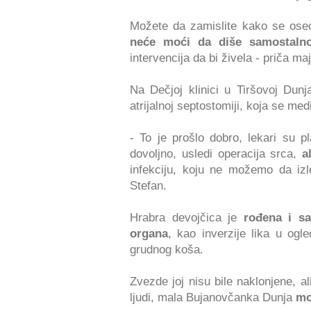
Možete da zamislite kako se ose
neće moći da diše samostaln
intervencija da bi živela - priča ma
Na Dečjoj klinici u Tiršovoj Dun
atrijalnoj septostomiji, koja se me
- To je prošlo dobro, lekari su 
dovoljno, usledi operacija srca,
a
infekciju, koju ne možemo da izl
Stefan.
Hrabra devojčica je
rođena i sa
organa
, kao inverzije lika u ogl
grudnog koša.
Zvezde joj nisu bile naklonjene, a
ljudi, mala Bujanovčanka Dunja
mo