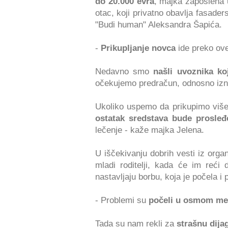
do 20.000 evra
, majka zaposlena 
otac, koji privatno obavlja fasader
"Budi human" Aleksandra Šapića.
-
Prikupljanje novca
ide preko ove
Nedavno smo
našli uvoznika k
očekujemo predračun, odnosno iznos
Ukoliko uspemo da prikupimo više
ostatak sredstava bude prosleđ
lečenje - kaže majka Jelena.
U iščekivanju dobrih vesti iz orga
mladi roditelji, kada će im reći 
nastavljaju borbu, koja je počela i 
- Problemi su
počeli u osmom me
Tada su nam rekli za
strašnu dija