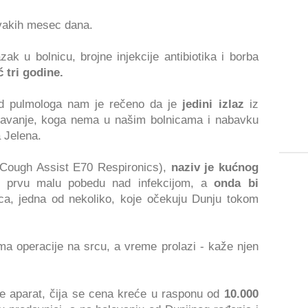
akih mesec dana.
ak u bolnicu, brojne injekcije antibiotika i borba
ć tri godine.
d pulmologa nam je rečeno da je
jedini izlaz
iz
ljavanje, koga nema u našim bolnicama i nabavku
 Jelena.
 (Cough Assist E70 Respironics),
naziv je kućnog
 prvu malu pobedu nad infekcijom, a
onda bi
a, jedna od nekoliko, koje očekuju Dunju tokom
a operacije na srcu, a vreme prolazi - kaže njen
 aparat, čija se cena kreće u rasponu od
10.000