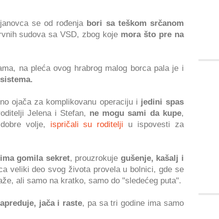
ujanovca se od rođenja
bori sa teškom srčanom
krvnih sudova sa VSD, zbog koje
mora što pre na
ama, na pleća ovog hrabrog malog borca pala je i
 sistema.
jno ojača za komplikovanu operaciju i
jedini spas
oditelji Jelena i Stefan,
ne mogu sami da kupe
,
 dobre volje,
ispričali su roditelji
u ispovesti za
ima gomila sekret
, prouzrokuje
gušenje, kašalj i
ica veliki deo svog života provela u bolnici, gde se
aže, ali samo na kratko, samo do "sledećeg puta".
preduje, jača i raste
, pa sa tri godine ima samo