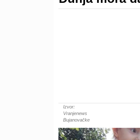
Izvor:
Vranjenews
Bujanovačke