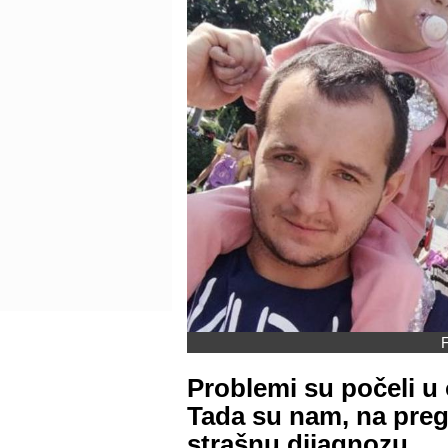
F
Problemi su počeli 
Tada su nam, na preg
strašnu dijagnozu.