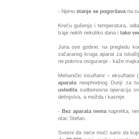
- Njeno
stanje se pogoršava
na sv
Kreću gušenja i temperatura, odlaz
traje nekih nekoliko dana i
tako ve
Juna ove godine, na pregledu ko
začaranog kruga aparat za iskaš
ne pokriva osiguranje - kaže majka
Mehanički insuflator – eksuflator
aparata
neophodnog Dunji za tu
usledila
sudbonosna operacija src
detinjstva, a možda i kasnije.
-
Bez aparata nema
napretka, nem
otac Stefan.
Svesni da neće moći sami da kupe