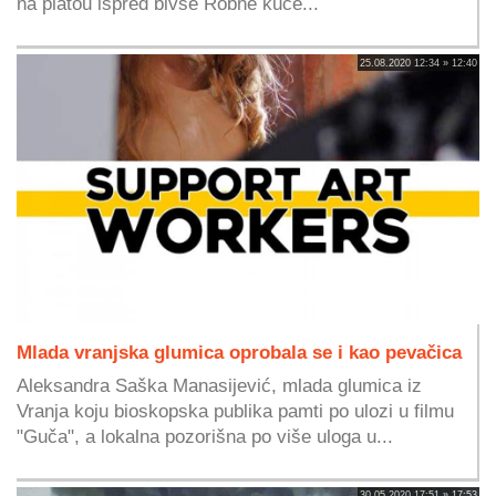
na platou ispred bivše Robne kuće...
25.08.2020 12:34 » 12:40
Mlada vranjska glumica oprobala se i kao pevačica
Aleksandra Saška Manasijević, mlada glumica iz
Vranja koju bioskopska publika pamti po ulozi u filmu
"Guča", a lokalna pozorišna po više uloga u...
30.05.2020 17:51 » 17:53