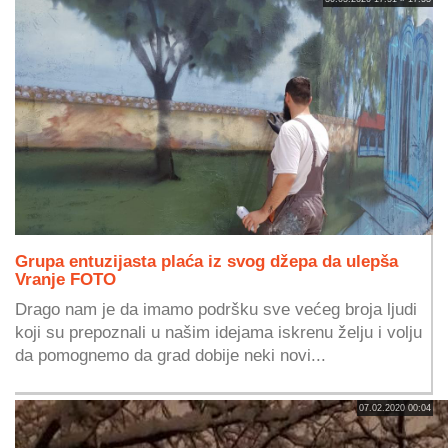
Grupa entuzijasta plaća iz svog džepa da ulepša
Vranje FOTO
Drago nam je da imamo podršku sve većeg broja ljudi
koji su prepoznali u našim idejama iskrenu želju i volju
da pomognemo da grad dobije neki novi...
07.02.2020 00:04