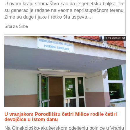
U ovom kraju siromaštvo kao da je genetska boljka, jer
su generacije rađane na veoma nepristupačnom terenu.
Zime su duge i jake i retko šta uspeva....
Srbi za Srbe
11.09.2020 08:04
U vranjskom Porodilištu četiri Milice rodile četiri
devojčice u istom danu
Na Ginekološko-akušerskom odeljenju bolnice u Vranju