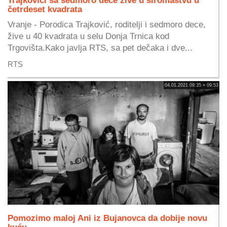
četrdeset kvadrata
Vranje - Porodica Trajković, roditelji i sedmoro dece,
žive u 40 kvadrata u selu Donja Trnica kod
Trgovišta.Kako javlja RTS, sa pet dečaka i dve...
RTS
04.01.2021 09:35 » 09:53
Pomozimo maloj Ani iz Bujanovca da dobije novu
kuću