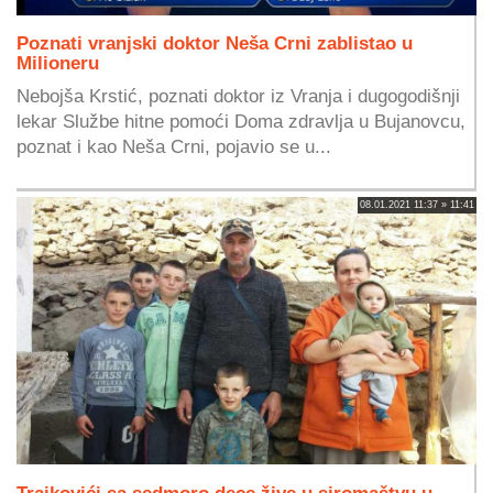
Poznati vranjski doktor Neša Crni zablistao u
Milioneru
Nebojša Krstić, poznati doktor iz Vranja i dugogodišnji
lekar Službe hitne pomoći Doma zdravlja u Bujanovcu,
poznat i kao Neša Crni, pojavio se u...
08.01.2021 11:37 » 11:41
Trajkovići sa sedmoro dece žive u siromaštvu u