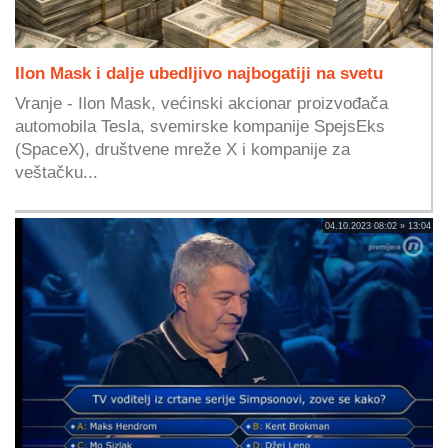
Ilon Mask i dalje ubedljivo najbogatiji na svetu
Vranje - Ilon Mask, većinski akcionar proizvođača
automobila Tesla, svemirske kompanije SpejsEks
(SpaceX), društvene mreže X i kompanije za
veštačku...
04.10.2023 08:02 » 13:04