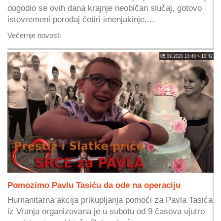
dogodio se ovih dana krajnje neobičan slučaj, gotovo
istovremeni porođaj četiri imenjakinje,...
Večernje novosti
05.09.2020 10:40 » 10:42
Pomozimo Pavlu Tasiću da ode na operaciju
Humanitarna akcija prikupljanja pomoći za Pavla Tasića
iz Vranja organizovana je u subotu od 9 časova ujutro