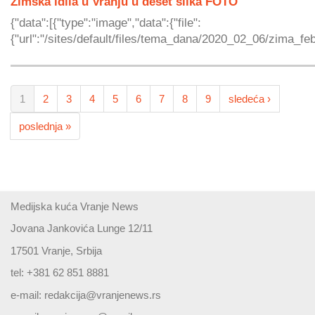
Zimska idila u Vranju u deset slika FOTO
{"data":[{"type":"image","data":{"file":
{"url":"/sites/default/files/tema_dana/2020_02_06/zima_feb.
1
2
3
4
5
6
7
8
9
sledeća ›
poslednja »
Medijska kuća Vranje News
Jovana Jankovića Lunge 12/11
17501 Vranje, Srbija
tel: +381 62 851 8881
e-mail:
redakcija@vranjenews.rs