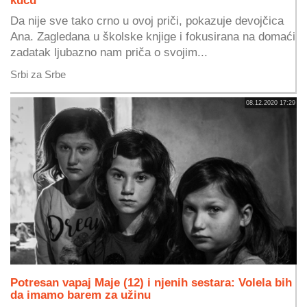
Da nije sve tako crno u ovoj priči, pokazuje devojčica
Ana. Zagledana u školske knjige i fokusirana na domaći
zadatak ljubazno nam priča o svojim...
Srbi za Srbe
08.12.2020 17:29
Potresan vapaj Maje (12) i njenih sestara: Volela bih
da imamo barem za užinu