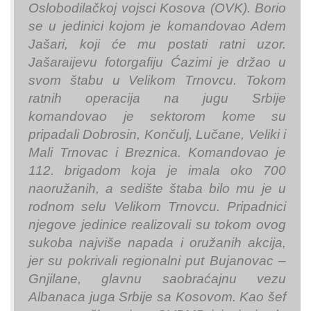
Oslobodilačkoj vojsci Kosova (OVK). Borio
se u jedinici kojom je komandovao Adem
Jašari, koji će mu postati ratni uzor.
Jašaraijevu fotorgafiju Ćazimi je držao u
svom štabu u Velikom Trnovcu. Tokom
ratnih operacija na jugu Srbije
komandovao je sektorom kome su
pripadali Dobrosin, Končulj, Lučane, Veliki i
Mali Trnovac i Breznica. Komandovao je
112. brigadom koja je imala oko 700
naoružanih, a sedište štaba bilo mu je u
rodnom selu Velikom Trnovcu. Pripadnici
njegove jedinice realizovali su tokom ovog
sukoba najviše napada i oružanih akcija,
jer su pokrivali regionalni put Bujanovac –
Gnjilane, glavnu saobraćajnu vezu
Albanaca juga Srbije sa Kosovom. Kao šef