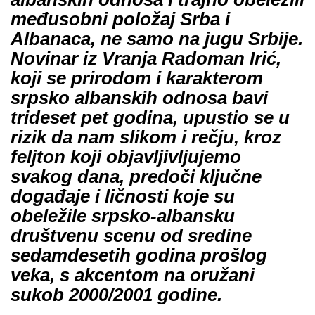
međusobni položaj Srba i
Albanaca, ne samo na jugu Srbije.
Novinar iz Vranja Radoman Irić,
koji se prirodom i karakterom
srpsko albanskih odnosa bavi
trideset pet godina, upustio se u
rizik da nam slikom i rečju, kroz
feljton koji objavljivljujemo
svakog dana, predoči ključne
događaje i ličnosti koje su
obeležile srpsko-albansku
društvenu scenu od sredine
sedamdesetih godina prošlog
veka, s akcentom na oružani
sukob 2000/2001 godine.