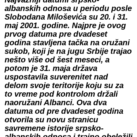
albanskih odnosa u periodu posle
Slobodana Miloševića su 20. i 31.
maj 2001. godine. Najpre je ovog
prvog datuma pre dvadeset
godina stavljena tačka na oružani
sukob, koji je na jugu Srbije trajao
nešto više od šest meseci, a
potom je 31. maja država
uspostavila suverenitet nad
delom svoje teritorije koju su za
to vreme pod kontrolom držali
naoružani Albanci. Ova dva
datuma od pre dvadeset godina
otvorila su novu stranicu
savremene istorije srpsko-
albanskih odnosa i trajno obeležili