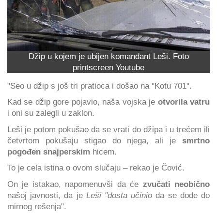
Džip u kojem je ubijen komandant Leši. Foto
printscreen Youtube
"Seo u džip s još tri pratioca i došao na "Kotu 701".
Kad se džip gore pojavio, naša vojska je
otvorila vatru
i oni su zalegli u zaklon.
Leši je potom pokušao da se vrati do džipa i u trećem ili
četvrtom pokušaju stigao do njega, ali je
smrtno
pogođen snajperskim
hicem.
To je cela istina o ovom slučaju – rekao je Čović.
On je istakao, napomenuvši da će
zvučati neobično
našoj javnosti, da je
Leši "dosta učinio
da se dođe do
mirnog rešenja".