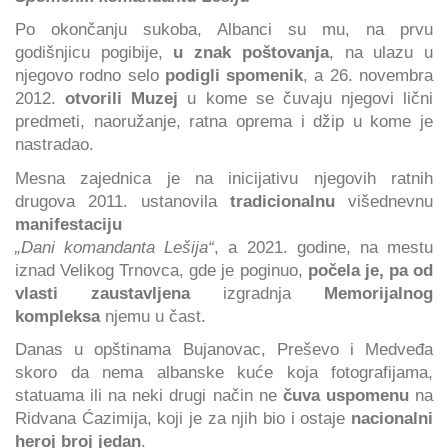
Po okončanju sukoba, Albanci su mu, na prvu
godišnjicu pogibije,
u znak poštovanja
, na ulazu u
njegovo rodno selo
podigli spomenik
, a 26. novembra
2012.
otvorili Muzej
u kome se čuvaju njegovi lični
predmeti, naoružanje, ratna oprema i džip u kome je
nastradao.
Mesna zajednica je na inicijativu njegovih ratnih
drugova 2011. ustanovila
tradicionalnu
višednevnu
manifestaciju
„Dani komandanta Lešija“
, a 2021. godine, na mestu
iznad Velikog Trnovca, gde je poginuo,
počela je, pa od
vlasti zaustavljena
izgradnja
Memorijalnog
kompleksa
njemu u čast.
Danas u opštinama Bujanovac, Preševo i Medveđa
skoro da nema albanske kuće koja fotografijama,
statuama ili na neki drugi način ne
čuva uspomenu
na
Ridvana Ćazimija, koji je za njih bio i ostaje
nacionalni
heroj broj jedan
.