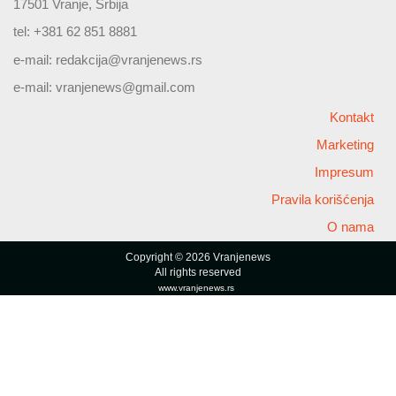
17501 Vranje, Srbija
tel: +381 62 851 8881
e-mail:
redakcija@vranjenews.rs
e-mail:
vranjenews@gmail.com
Kontakt
Marketing
Impresum
Pravila korišćenja
O nama
Copyright © 2026 Vranjenews
All rights reserved
www.vranjenews.rs