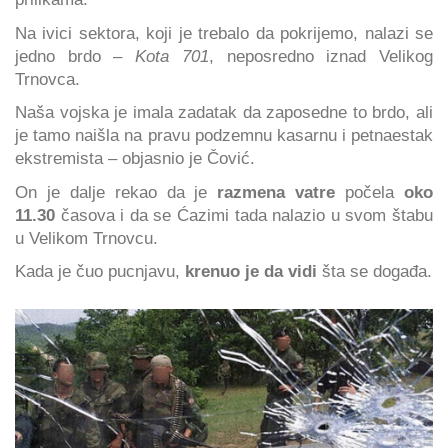
Na ivici sektora, koji je trebalo da pokrijemo, nalazi se
jedno brdo –
Kota 701
, neposredno iznad Velikog
Trnovca.
Naša vojska je imala zadatak da zaposedne to brdo, ali
je tamo naišla na pravu podzemnu kasarnu i petnaestak
ekstremista – objasnio je Čović.
On je dalje rekao da je
razmena vatre
počela
oko
11.30
časova i da se Ćazimi tada nalazio u svom štabu
u Velikom Trnovcu.
Kada je čuo pucnjavu,
krenuo je da vidi
šta se događa.