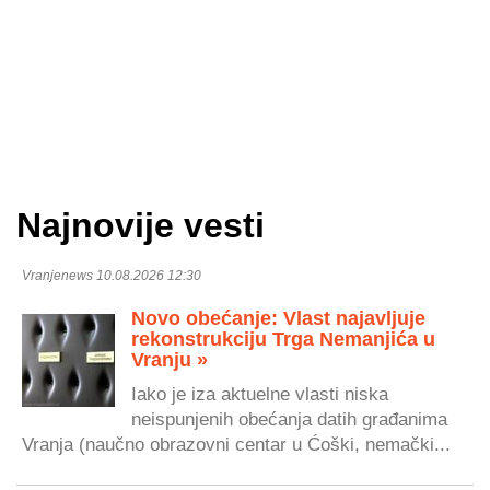
Najnovije vesti
Vranjenews 10.08.2026 12:30
Novo obećanje: Vlast najavljuje
rekonstrukciju Trga Nemanjića u
Vranju »
Iako je iza aktuelne vlasti niska
neispunjenih obećanja datih građanima
Vranja (naučno obrazovni centar u Ćoški, nemački...