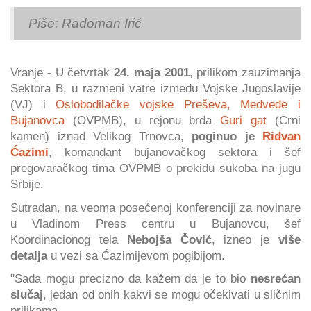
Piše: Radoman Irić
Vranje - U četvrtak
24. maja 2001
, prilikom zauzimanja
Sektora B, u razmeni vatre između Vojske Jugoslavije
(VJ) i
Oslobodilačke vojske Preševa, Medveđe i
Bujanovca
(OVPMB), u rejonu brda
Guri gat
(Crni
kamen) iznad Velikog Trnovca,
poginuo je
Ridvan
Ćazimi
, komandant bujanovačkog sektora i šef
pregovaračkog tima OVPMB o prekidu sukoba na jugu
Srbije.
Sutradan, na veoma posećenoj konferenciji za novinare
u Vladinom Press centru u Bujanovcu, šef
Koordinacionog tela
Nebojša Čović
, izneo je
više
detalja
u vezi sa Ćazimijevom pogibijom.
"Sada mogu precizno da kažem da je to bio
nesrećan
slučaj
, jedan od onih kakvi se mogu očekivati u sličnim
prilikama.