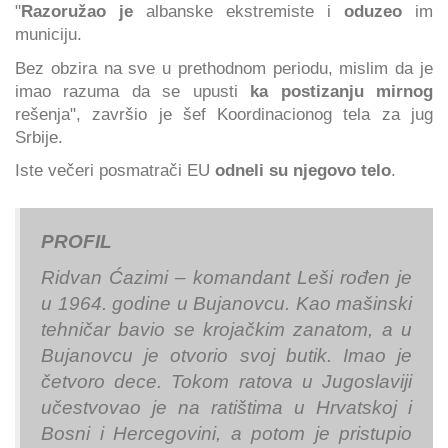
"
Razoružao je
albanske ekstremiste i
oduzeo
im
municiju.
Bez obzira na sve u prethodnom periodu, mislim da je
imao razuma da se upusti
ka postizanju mirnog
rešenja", završio je šef Koordinacionog tela za jug
Srbije.
Iste večeri posmatrači EU
odneli su njegovo telo
.
PROFIL
Ridvan Ćazimi – komandant Leši rođen je
u 1964. godine u Bujanovcu. Kao mašinski
tehničar bavio se krojačkim zanatom, a u
Bujanovcu je otvorio svoj butik. Imao je
četvoro dece. Tokom ratova u Jugoslaviji
učestvovao je na ratištima u Hrvatskoj i
Bosni i Hercegovini, a potom je pristupio