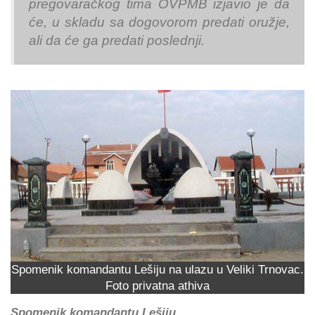
pregovaračkog tima OVPMB izjavio je da
će, u skladu sa dogovorom predati oružje,
ali da će ga predati poslednji.
Spomenik komandantu Lešiju na ulazu u Veliki Trnovac.
Foto privatna athiva
Spomenik komandantu Lešiju