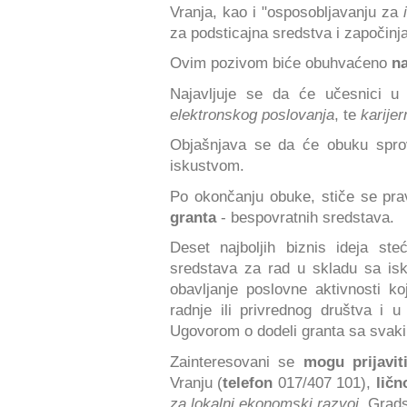
Vranja, kao i "osposobljavanju za
za podsticajna sredstva i započinj
Ovim pozivom biće obuhvaćeno
na
Najavljuje se da će učesnici 
elektronskog poslovanja
, te
karije
Objašnjava se da će obuku spro
iskustvom.
Po okončanju obuke, stiče se prav
granta
- bespovratnih sredstava.
Deset najboljih biznis ideja st
sredstava za rad u skladu sa is
obavljanje poslovne aktivnosti ko
radnje ili privrednog društva i u
Ugovorom o dodeli granta sa svak
Zainteresovani se
mogu prijavit
Vranju (
telefon
017/407 101),
ličn
za lokalni ekonomski razvoj
, Grads