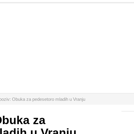
poziv: Obuka za pedesetoro mladih u Vranju
Obuka za
adih u Vranju