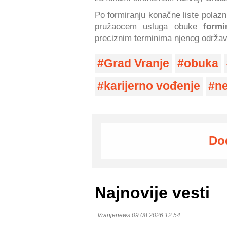
Po formiranju konačne liste polazn
pružaocem usluga obuke
formir
preciznim terminima njenog održav
Grad Vranje
obuka
karijerno vođenje
ne
Do
Najnovije vesti
Vranjenews 09.08.2026 12:54