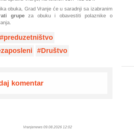
ika obuka, Grad Vranje će u saradnji sa izabranim
ati grupe
za obuku i obavestiti polaznike o
anja.
preduzetništvo
zaposleni
Društvo
daj komentar
Vranjenews 09.08.2026 12:02