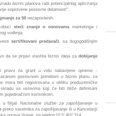
izradu biznis planova
radi potencijalnog apliciranja
anje sopstvene poslovne delatnosti".
jmanje za 50
nezaposlenih.
u obuci
steći znanje o osnovama
marketinga i
rnog vođenja
.
vesti
sertifikovani predavači
, sa dugogodišnjim
o da se prijavi vlastita biznis ideja za
dobijanje
eći pravo na grant u vidu nabavljene
opreme
-
kazanom poslovnom potrebom u biznis planu, za
je mora biti registrovana u obliku preduzetničke
 skladu sa uslovima koji će biti bliže definisani
im pojedinačnim korisnikom.
i
u filijali
Nacionalne službe za zapošljavanje
u
o
preko savetnika za zapošljavanje ili u
Kancelariji
ka uprava Vranje, na telefon 017/ 402 314.