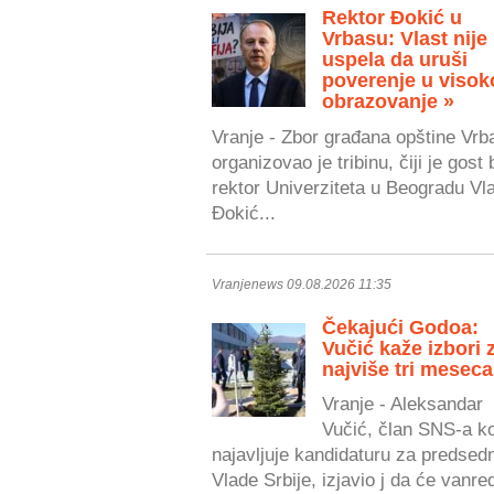
Rektor Đokić u
Vrbasu: Vlast nije
uspela da uruši
poverenje u visok
obrazovanje »
Vranje - Zbor građana opštine Vrb
organizovao je tribinu, čiji je gost 
rektor Univerziteta u Beogradu Vl
Đokić...
Vranjenews 09.08.2026 11:35
Čekajući Godoa:
Vučić kaže izbori 
najviše tri meseca
Vranje - Aleksandar
Vučić, član SNS-a ko
najavljuje kandidaturu za predsed
Vlade Srbije, izjavio j da će vanred