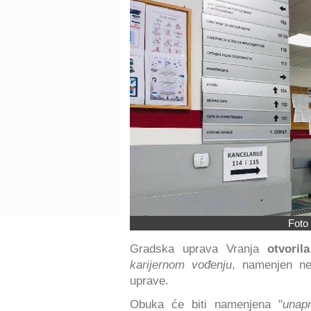
Foto 
Gradska uprava Vranja
otvorila
karijernom vođenju
, namenjen ne
uprave.
Obuka će biti namenjena "
unap