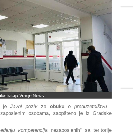
ilustracija Vranje News
je
Javni poziv
za
obuku
o
preduzetništvu
i
zaposlenim osobama, saopšteno je iz Gradske
ređenju kompetencija
nezaposlenih" sa teritorije