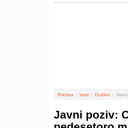
Početna
Vesti
Društvo
Javni 
Javni poziv: 
pedesetoro ml