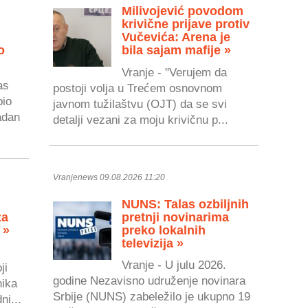
Milivojević povodom
krivične prijave protiv
Vučevića: Arena je
o
bila sajam mafije »
Vranje - "Verujem da
as
postoji volja u Trećem osnovnom
bio
javnom tužilaštvu (OJT) da se svi
adan
detalji vezani za moju krivičnu p...
Vranjenews 09.08.2026 11:20
NUNS: Talas ozbiljnih
za
pretnji novinarima
 »
preko lokalnih
televizija »
Vranje - U julu 2026.
ji
godine Nezavisno udruženje novinara
nika
Srbije (NUNS) zabeležilo je ukupno 19
ni...