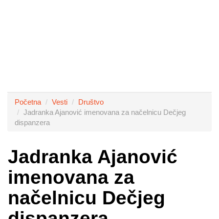
Početna
Vesti
Društvo
Jadranka Ajanović imenovana za načelnicu Dečjeg
dispanzera
Jadranka Ajanović
imenovana za
načelnicu Dečjeg
dispanzera