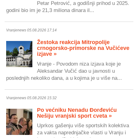
Petar Petrović, a godišnji prihod u 2025.
godini bio im je 21,3 miliona dinara il...
Vranjenews 05.08.2026 17:14
Žestoka reakcija Mitropolije
crnogorsko-primorske na Vučićeve
izjave »
Vranje - Povodom niza izjava koje je
Aleksandar Vučić dao u javnosti u
poslednjih nekoliko dana, a u kojima je u više na...
Vranjenews 05.08.2026 15:32
Po većniku Nenadu Đorđeviću
Nešiju vranjski sport cveta »
Uprkos gašenju više sportskih kolektiva
za vakta naprednjačke vlasti u Vranju i