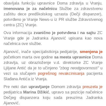
obavljala funkciju upravnice Doma zdravlja u Vranju,
imenovana je za načelnicu
Službe za zdravstvenu
zaštitu dece predškolskog uzrasta (Dečji dispanzer),
potvrđeno je Vranje News-u iz PR službe Zdravstvenog
centra (ZC) Vranje.
Ova informacija
zvanično je potvrđena
i na sajtu
ZC
Vranje gde je Jadranka Ajanović upisana kao nova
načelnica ove službe.
Ajanović, inače specijalistkinja pedijatrije,
smenjena je
početkom marta ove godine
sa mesta upravnice
Doma
zdravlja, uz obrazloženje v.d. direktorke ZC Vranje
Ljiljane Antić da je to učinjeno
"zbog neodgovornosti"
u
vezi sa slučajem
pogrešnog revakcinisanja
pacijenta
Slađana Antića iz Vranja.
Pre neki dan
upravljanje
Domom zdravlja
preuzela je
pedijatrica
Marina Džikić
, upravo sa pozicije načelnice
Dečjeg dispanzera koju sada preuzima Jadranka
Ajanović.