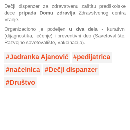
Dečji dispanzer za zdravstvenu zaštitu predškolske
dece
pripada Domu zdravlja
Zdravstvenog centra
Vranje.
Organizaciono je podeljen
u dva dela
- kurativni
(dijagnostika, lečenje) i preventivni deo (Savetovalište,
Razvojno savetovalište, vakcinacija).
Jadranka Ajanović
pedijatrica
načelnica
Dečji dispanzer
Društvo