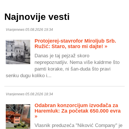
Najnovije vesti
Vranjenews 05.08.2026 19:34
Protojerej-stavrofor Miroljub Srb.
Ružić: Staro, staro mi dajte! »
Danas je taj pejzaž skoro
neprepoznatljiv. Nema više kaldrme što
pamti korake, ni šan-duda što pravi
senku dugu koliko i...
Vranjenews 05.08.2026 18:34
Odabran konzorcijum izvođača za
Haremluk: Za početak 650.000 evra
»
Vlasnik preduzeća "Niković Company" je