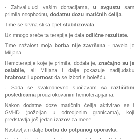
- Zahvaljujući vašim donacijama,
u avgustu
sam
primila neophodnu,
dodatnu dozu matičnih ćelija
.
Time se krvna slika opet
stabilizovala
.
Uz mnogo sreće ta terapija je dala
odlične rezultate
.
Time nažalost moja
borba nije završena
- navela je
Miljana.
Hemoterapije koje je primila, dodala je,
značajno su je
oslabile
, ali MIljana i dalje pokazuje nadljudsku
hrabrost i upornost
da se izbori s bolešću.
- Sada se svakodnevno suočavam
sa različitim
posledicama
prouzrokovanim hemoterapijama.
Nakon dodatne doze matičnih ćelija aktivirao se i
GVHD (poželjan u odredjenim granicama), koji
predstavlja još jedan
izazov
za mene.
Nastavljam dalje
borbu do potpunog oporavka
.