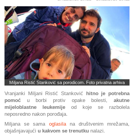
Miljana Ristić Stanković sa porodicom. Foto privatna arhiva
Vranjanki Miljani Ristić Stanković
hitno je potrebna
pomoć
u borbi protiv opake bolesti,
akutne
mijeloblastne leukemije
od koje se razbolela
neposredno nakon porođaja.
Miljana se sama
oglasila
na društvenim mrežama,
objašnjavajući
u kakvom se trenutku
nalazi.