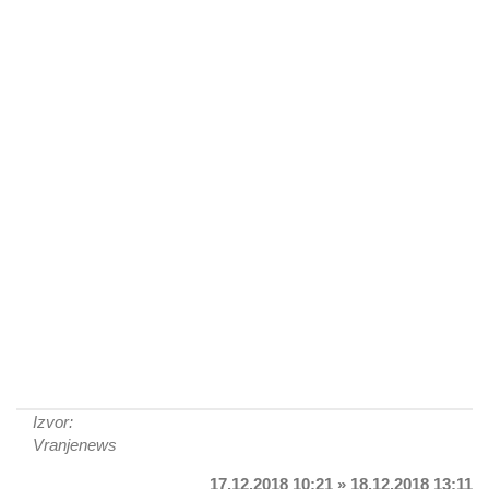
Izvor:
Vranjenews
17.12.2018 10:21 » 18.12.2018 13:11