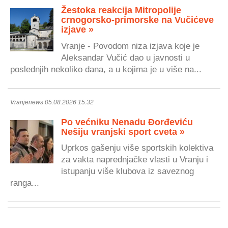
Žestoka reakcija Mitropolije
crnogorsko-primorske na Vučićeve
izjave »
Vranje - Povodom niza izjava koje je
Aleksandar Vučić dao u javnosti u
poslednjih nekoliko dana, a u kojima je u više na...
Vranjenews 05.08.2026 15:32
Po većniku Nenadu Đorđeviću
Nešiju vranjski sport cveta »
Uprkos gašenju više sportskih kolektiva
za vakta naprednjačke vlasti u Vranju i
istupanju više klubova iz saveznog
ranga...