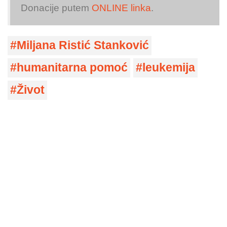
Donacije putem
ONLINE linka
.
Miljana Ristić Stanković
humanitarna pomoć
leukemija
Život