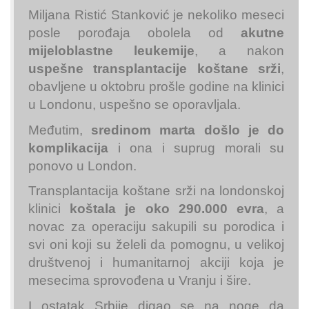
Miljana Ristić Stanković je nekoliko meseci
posle porođaja obolela od
akutne
mijeloblastne leukemije
, a nakon
uspešne
transplantacije koštane srži
,
obavljene u oktobru prošle godine na klinici
u Londonu, uspešno se oporavljala.
Međutim,
sredinom marta došlo je do
komplikacija
i ona i suprug morali su
ponovo u London.
Transplantacija koštane srži na londonskoj
klinici
koštala je oko 290.000 evra
, a
novac za operaciju sakupili su porodica i
svi oni koji su želeli da pomognu, u velikoj
društvenoj i humanitarnoj akciji koja je
mesecima sprovođena u Vranju i šire.
I ostatak Srbije digao se na noge da