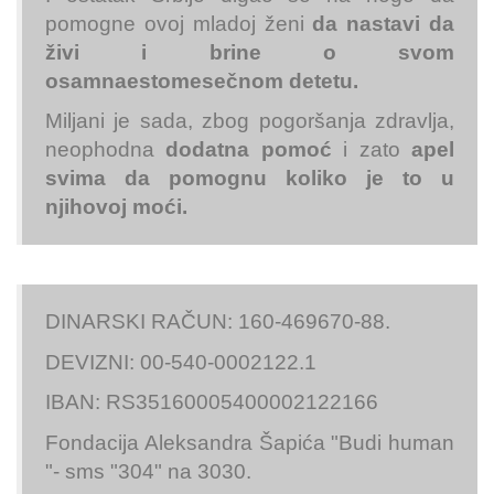
pomogne ovoj mladoj ženi
da nastavi da
živi i brine o svom
osamnaestomesečnom detetu.
Miljani je sada, zbog pogoršanja zdravlja,
neophodna
dodatna pomoć
i zato
apel
svima da pomognu koliko je to u
njihovoj moći.
DINARSKI RAČUN: 160-469670-88.
DEVIZNI: 00-540-0002122.1
IBAN: RS35160005400002122166
Fondacija Aleksandra Šapića "Budi human
"- sms "304" na 3030.