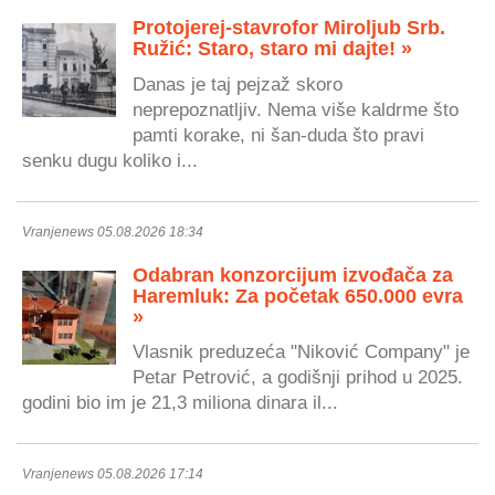
Protojerej-stavrofor Miroljub Srb.
Ružić: Staro, staro mi dajte! »
Danas je taj pejzaž skoro
neprepoznatljiv. Nema više kaldrme što
pamti korake, ni šan-duda što pravi
senku dugu koliko i...
Vranjenews 05.08.2026 18:34
Odabran konzorcijum izvođača za
Haremluk: Za početak 650.000 evra
»
Vlasnik preduzeća "Niković Company" je
Petar Petrović, a godišnji prihod u 2025.
godini bio im je 21,3 miliona dinara il...
Vranjenews 05.08.2026 17:14