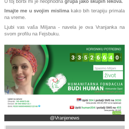
U toj borbi mi je neophodna
grupa jako skupih lekova.
Imajte me u svojim mislima
kako bih terapiju primala
na vreme.
Ljubi vas vaša Miljana - navela je ova Vranjanka na
svom profilu na Fejsbuku.
@Vranjenews