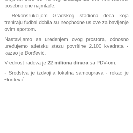
posebno one najmlađe.
- Rekonsrukcijom Gradskog stadiona deca koja
treniraju fudbal dobila su neophodne uslove za bavljenje
ovim sportom.
Nastavljamo sa uređenjem ovog prostora, odnosno
uređujemo atletsku stazu površine 2.100 kvadrata -
kazao je Đorđević.
Vrednost radova je
22 miliona dinara
sa PDV-om.
- Sredstva je izdvojila lokalna samouprava - rekao je
Đorđević.