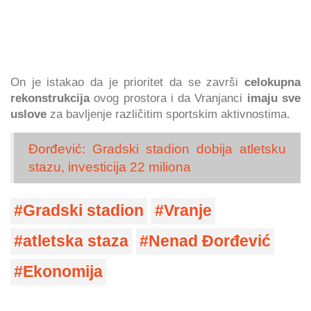
On je istakao da je prioritet da se završi
celokupna
rekonstrukcija
ovog prostora i da Vranjanci
imaju sve
uslove
za bavljenje različitim sportskim aktivnostima.
Đorđević: Gradski stadion dobija atletsku
stazu, investicija 22 miliona
Gradski stadion
Vranje
atletska staza
Nenad Đorđević
Ekonomija