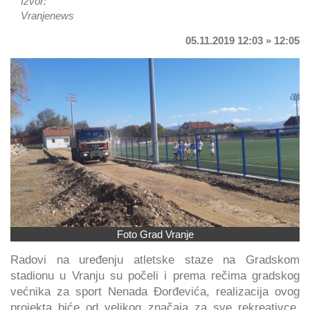
Izvor:
Vranjenews
05.11.2019 12:03 » 12:05
Foto Grad Vranje
Radovi na uređenju atletske staze na Gradskom
stadionu u Vranju su počeli i prema rečima gradskog
većnika za sport Nenada Đorđevića, realizacija ovog
projekta biće od velikog značaja za sve rekreativce,