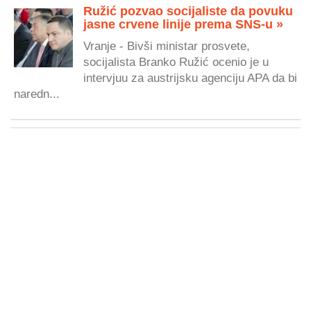
Ružić pozvao socijaliste da povuku
jasne crvene linije prema SNS-u »
Vranje - Bivši ministar prosvete,
socijalista Branko Ružić ocenio je u
intervjuu za austrijsku agenciju APA da bi
naredn...