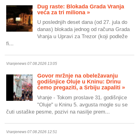
Dug raste: Blokada Grada Vranja
veća za tri miliona »
U poslednjih deset dana (od 27. jula do
danas) blokada jednog od računa Grada
Vranja u Upravi za Trezor (koji podleže
fi...
Vranjenews 07.08.2026 13:05
Govor mržnje na obeležavanju
godišnjice Oluje u Kninu: Drinu
ćemo pregaziti, a Srbiju zapaliti »
Vranje - Tokom proslave 31. godišnjice
"Oluje" u Kninu 5. avgusta mogle su se
čuti ustaške pesme, pozivi na nasilje prem...
Vranjenews 07.08.2026 12:51