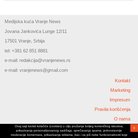
Medijska kuća Vranje News
Jovana Jankovića Lunge 12/11
17501 Vranje, Srbija
tel: +381 62 851 8881
e-mail:
redakcija@vranjenews.rs
e-mail:
vranjenews@gmail.com
Kontakt
Marketing
Impresum
Pravila korišćenja
O nama
Ovaj sajt koristi kolačiće (cookies) u cilju pružanja boljeg korisničkog iskustva,
X
Copyright © 2026 Vranjenews
prikazivanja personalizovanog sadržaja, sprečavanja spama, jednostavnije
All rights reserved
moderacije komentara, prikazivanja reklama, kao i za još neke funkcionalnosti koje