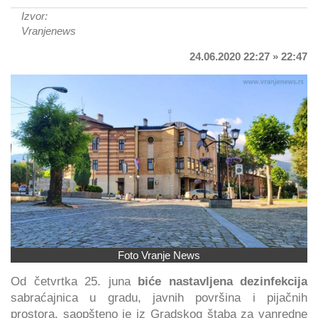
Izvor:
Vranjenews
24.06.2020 22:27 » 22:47
Foto Vranje News
Od četvrtka 25. juna
biće nastavljena dezinfekcija
sabraćajnica u gradu, javnih površina i pijačnih
prostora, saopšteno je iz Gradskog štaba za vanredne