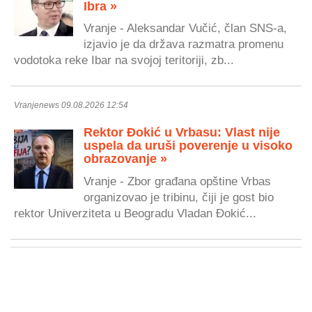
Ibra »
Vranje - Aleksandar Vučić, član SNS-a,
izjavio je da država razmatra promenu
vodotoka reke Ibar na svojoj teritoriji, zb...
Vranjenews 09.08.2026 12:54
Rektor Đokić u Vrbasu: Vlast nije
uspela da uruši poverenje u visoko
obrazovanje »
Vranje - Zbor građana opštine Vrbas
organizovao je tribinu, čiji je gost bio
rektor Univerziteta u Beogradu Vladan Đokić...