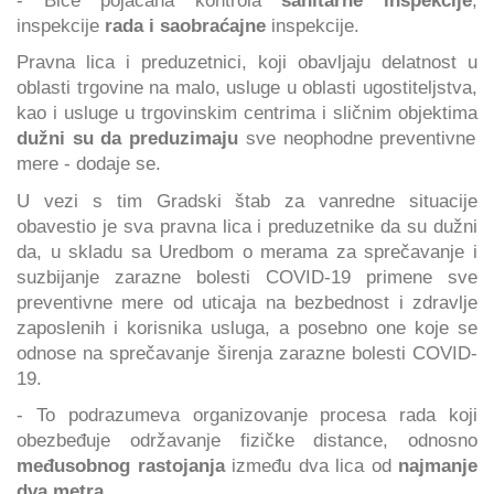
inspekcije
rada i saobraćajne
inspekcije.
Pravna lica i preduzetnici, koji obavljaju delatnost u
oblasti trgovine na malo, usluge u oblasti ugostiteljstva,
kao i usluge u trgovinskim centrima i sličnim objektima
dužni su da preduzimaju
sve neophodne preventivne
mere - dodaje se.
U vezi s tim Gradski štab za vanredne situacije
obavestio je sva pravna lica i preduzetnike da su dužni
da, u skladu sa Uredbom o merama za sprečavanje i
suzbijanje zarazne bolesti COVID-19 primene sve
preventivne mere od uticaja na bezbednost i zdravlje
zaposlenih i korisnika usluga, a posebno one koje se
odnose na sprečavanje širenja zarazne bolesti COVID-
19.
- To podrazumeva organizovanje procesa rada koji
obezbeđuje održavanje fizičke distance, odnosno
međusobnog rastojanja
između dva lica od
najmanje
dva metra
.