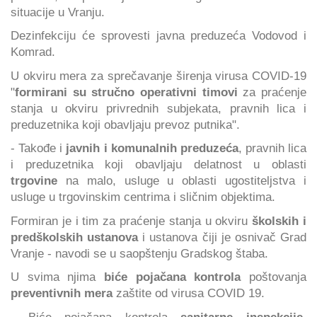
situacije u Vranju.
Dezinfekciju će sprovesti javna preduzeća Vodovod i
Komrad.
U okviru mera za sprečavanje širenja virusa COVID-19
"
formirani su stručnо operativni timоvi
za praćenje
stanja u okviru privrednih subjekata, pravnih lica i
preduzetnika koji obavljaju prevoz putnika".
- Takođe i
javnih i komunalnih preduzeća
, pravnih lica
i preduzetnika koji obavljaju delatnost u oblasti
trgovine
na malo, usluge u oblasti ugostiteljstva i
usluge u trgovinskim centrima i sličnim objektima.
Formiran je i tim za praćenje stanja u okviru
školskih i
predškolskih ustanova
i ustanova čiji je osnivač Grad
Vranje - navodi se u saopštenju Gradskog štaba.
U svima njima
biće pojačana kontrola
poštovanja
preventivnih mera
zaštite od virusa COVID 19.
- Biće pojačana kontrola
sanitarne inspekcije
,