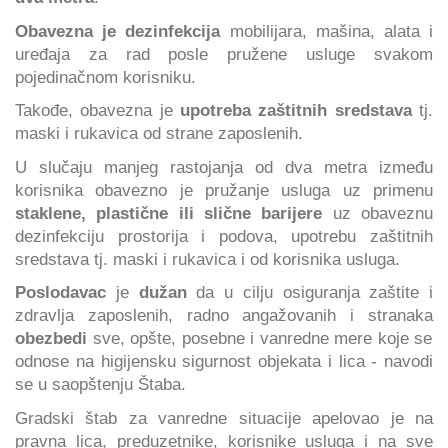
Obavezna je dezinfekcija
mobilijara, mašina, alata i
uređaja za rad posle pružene usluge svakom
pojedinačnom korisniku.
Takođe, obavezna je
upotreba zaštitnih sredstava
tj.
maski i rukavica od strane zaposlenih.
U slučaju manjeg rastojanja od dva metra između
korisnika obavezno je pružanje usluga uz primenu
staklene, plastične ili slične barijere
uz obaveznu
dezinfekciju prostorija i podova, upotrebu zaštitnih
sredstava tj. maski i rukavica i od korisnika usluga.
Poslodavac
je
dužan
da u cilju osiguranja zaštite i
zdravlja zaposlenih, radno angažovanih i stranaka
obezbedi
sve, opšte, posebne i vanredne mere koje se
odnose na higijensku sigurnost objekata i lica - navodi
se u saopštenju Štaba.
Gradski štab za vanredne situacije apelovao je na
pravna lica, preduzetnike, korisnike usluga i na sve