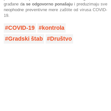
građane d
a se odgovorno ponašaju
i preduzimaju sve
neophodne preventivne mere zaštite od virusa COVID-
19.
COVID-19
kontrola
Gradski štab
Društvo