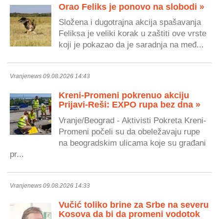
Orao Feliks je ponovo na slobodi »
Složena i dugotrajna akcija spašavanja
Feliksa je veliki korak u zaštiti ove vrste
koji je pokazao da je saradnja na međ...
Vranjenews 09.08.2026 14:43
Kreni-Promeni pokrenuo akciju
Prijavi-Reši: EXPO rupa bez dna »
Vranje/Beograd - Aktivisti Pokreta Kreni-
Promeni počeli su da obeležavaju rupe
na beogradskim ulicama koje su građani
pr...
Vranjenews 09.08.2026 14:33
Vučić toliko brine za Srbe na severu
Kosova da bi da promeni vodotok