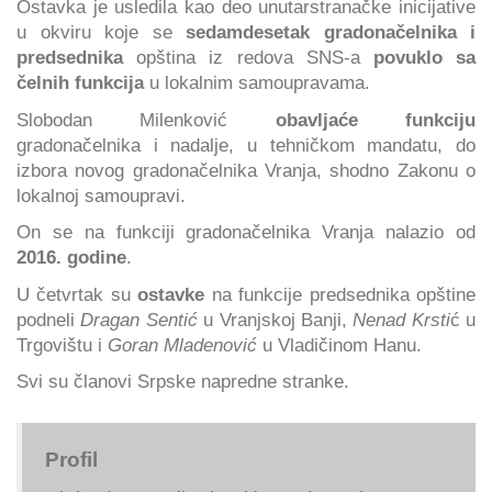
Ostavka je usledila kao deo unutarstranačke inicijative
u okviru koje se
sedamdesetak gradonačelnika i
predsednika
opština iz redova SNS-a
povuklo sa
čelnih funkcija
u lokalnim samoupravama.
Slobodan Milenković
obavljaće funkciju
gradonačelnika i nadalje, u tehničkom mandatu, do
izbora novog gradonačelnika Vranja, shodno Zakonu o
lokalnoj samoupravi.
On se na funkciji gradonačelnika Vranja nalazio od
2016. godine
.
U četvrtak su
ostavke
na funkcije predsednika opštine
podneli
Dragan Sentić
u Vranjskoj Banji,
Nenad Krsti
ć u
Trgovištu i
Goran Mladenović
u Vladičinom Hanu.
Svi su članovi Srpske napredne stranke.
Profil