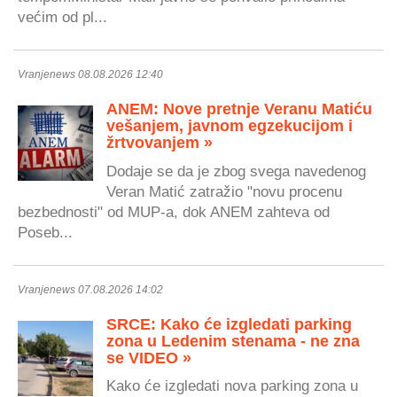
većim od pl...
Vranjenews 08.08.2026 12:40
ANEM: Nove pretnje Veranu Matiću
vešanjem, javnom egzekucijom i
žrtvovanjem »
Dodaje se da je zbog svega navedenog
Veran Matić zatražio "novu procenu
bezbednosti" od MUP-a, dok ANEM zahteva od
Poseb...
Vranjenews 07.08.2026 14:02
SRCE: Kako će izgledati parking
zona u Ledenim stenama - ne zna
se VIDEO »
Kako će izgledati nova parking zona u