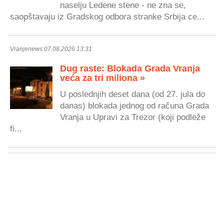
naselju Ledene stene - ne zna se,
saopštavaju iz Gradskog odbora stranke Srbija ce...
Vranjenews 07.08.2026 13:31
Dug raste: Blokada Grada Vranja
veća za tri miliona »
U poslednjih deset dana (od 27. jula do
danas) blokada jednog od računa Grada
Vranja u Upravi za Trezor (koji podleže
fi...