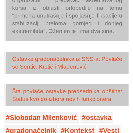
organizator i predavač akreditovanog
kursa iz oblasti ortopedije na temu
"primena unutrašnje i spoljašnje fiksacije u
stabilizaciji preloma gornjeg i donjeg
ekstremiteta". Oženjen je i ima dva sina.
Ostavke gradonačelnika iz SNS-a: Povlače
se Sentić, Krstić i Mladenović
Šta povlače ostavke predsednika opština:
Status kvo do izbora novih funkcionera
Slobodan Milenković
ostavka
gradonačelnik
Kontekst
Vesti