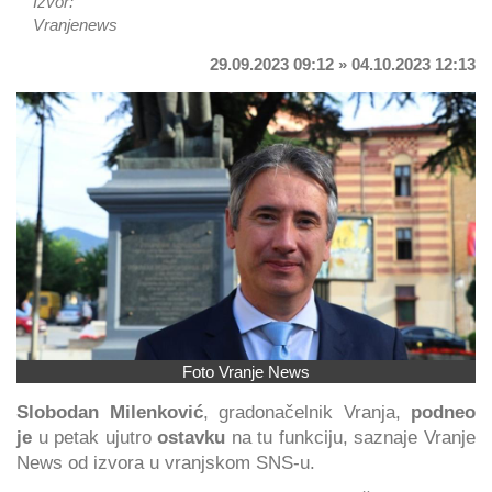
Izvor:
Vranjenews
29.09.2023 09:12 » 04.10.2023 12:13
Foto Vranje News
Slobodan Milenković
, gradonačelnik Vranja,
podneo
je
u petak ujutro
ostavku
na tu funkciju, saznaje Vranje
News od izvora u vranjskom SNS-u.