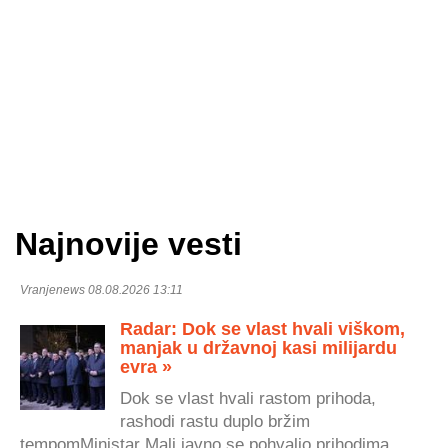
Najnovije vesti
Vranjenews 08.08.2026 13:11
Radar: Dok se vlast hvali viškom,
manjak u državnoj kasi milijardu
evra »
Dok se vlast hvali rastom prihoda,
rashodi rastu duplo bržim
tempomMinistar Mali javno se pohvalio prihodima