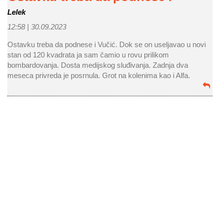
Lelek
12:58 |
30.09.2023
Ostavku treba da podnese i Vučić. Dok se on useljavao u novi
stan od 120 kvadrata ja sam čamio u rovu prilikom
bombardovanja. Dosta medijskog sluđivanja. Zadnja dva
meseca privreda je posrnula. Grot na kolenima kao i Alfa.