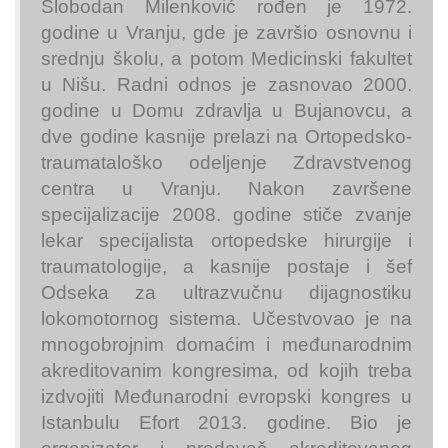
Slobodan Milenković rođen je 1972.
godine u Vranju, gde je završio osnovnu i
srednju školu, a potom Medicinski fakultet
u Nišu. Radni odnos je zasnovao 2000.
godine u Domu zdravlja u Bujanovcu, a
dve godine kasnije prelazi na Ortopedsko-
traumataloško odeljenje Zdravstvenog
centra u Vranju. Nakon završene
specijalizacije 2008. godine stiče zvanje
lekar specijalista ortopedske hirurgije i
traumatologije, a kasnije postaje i šef
Odseka za ultrazvučnu dijagnostiku
lokomotornog sistema. Učestvovao je na
mnogobrojnim domaćim i međunarodnim
akreditovanim kongresima, od kojih treba
izdvojiti Međunarodni evropski kongres u
Istanbulu Efort 2013. godine. Bio je