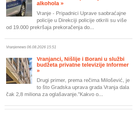
alkohola »
Vranje - Pripadnici Uprave saobraćajne
policije u Direkciji policije otkrili su više
od 19.000 prekršaja prekoračenja do...
Vranjenews 06.08.2026 15:51
Vranjanci, Nišlije i Borani u službi
budžeta privatne televizije Informer
»
Drugi primer, prema rečima Milošević, je
to što Gradska uprava grada Vranja dala
čak 2,8 miliona za oglašavanje."Kakvo o...