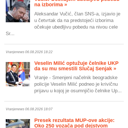
na izborima »
Aleksandar Vučić, član SNS-a, izjavio je
u četvrtak da na predstojeći izborima
očekuje ubedljivu pobedu na nivou cele
Sr...
Vranjenews 06.08.2026 18:22
Veselin Milić optužuje čelnike UKP
da su mu smestili Slučaj Senjak »
Vranje - Smenjeni načelnik beogradske
policije Veselin Milić podneo je krivičnu
prijavu u kojoj je osumnjičio čelnike Up...
Vranjenews 06.08.2026 18:07
Presek rezultata MUP-ove akcije:
Oko 250 vozača pod dejstvom