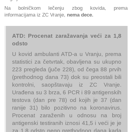
Na bolničkom lečenju zbog kovida, prema
informacijama iz ZC Vranje,
nema dece.
ATD: Procenat zaražavanja veći za 1,8
odsto
U kovid ambulanti ATD-a u Vranju, prema
statistici za četvrtak, obavljena su ukupno
223 pregleda (juče 228), od čega 88 prvih
(prethodnog dana 73) dok su preostali bili
kontrolni, saopštavaju iz ZC Vranje.
Urađena su 3 brza, 6 PCR i 89 antigenskih
testova (dan pre 78) od kojih je 37 (dan
ranije 31) bilo pozitivno na koronavirus.
Procenat zaraženih u odnosu na broj
antigenski testiranih iznosi 41,5 i veći je je
za 1,8 odsto nego prethodnog dana kada