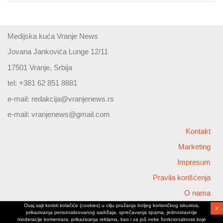
Medijska kuća Vranje News
Jovana Jankovića Lunge 12/11
17501 Vranje, Srbija
tel: +381 62 851 8881
e-mail:
redakcija@vranjenews.rs
e-mail:
vranjenews@gmail.com
Kontakt
Marketing
Impresum
Pravila korišćenja
O nama
Ovaj sajt koristi kolačiće (cookies) u cilju pružanja boljeg korisničkog iskustva,
X
Copyright © 2026 Vranjenews
prikazivanja personalizovanog sadržaja, sprečavanja spama, jednostavnije
All rights reserved
moderacije komentara, prikazivanja reklama, kao i za još neke funkcionalnosti koje