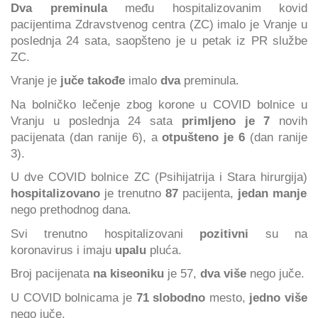
Dva preminula
među hospitalizovanim kovid
pacijentima Zdravstvenog centra (ZC) imalo je Vranje u
poslednja 24 sata, saopšteno je u petak iz PR službe
ZC.
Vranje je
juče takođe
imalo
dva
preminula.
Na bolničko lečenje zbog korone u COVID bolnice u
Vranju u poslednja 24 sata
primljeno je 7
novih
pacijenata
(dan ranije 6), a
otpušteno je 6
(dan ranije
3).
U dve COVID bolnice ZC (Psihijatrija i Stara hirurgija)
hospitalizovano
je trenutno
87
pacijenta,
jedan
manje
nego prethodnog dana.
Svi trenutno hospitalizovani
pozitivni
su na
koronavirus i imaju
upalu
pluća.
Broj pacijenata
na kiseoniku
je 57,
dva više
nego juče.
U COVID bolnicama je
71 slobodno
mesto,
jedno više
nego
juče.