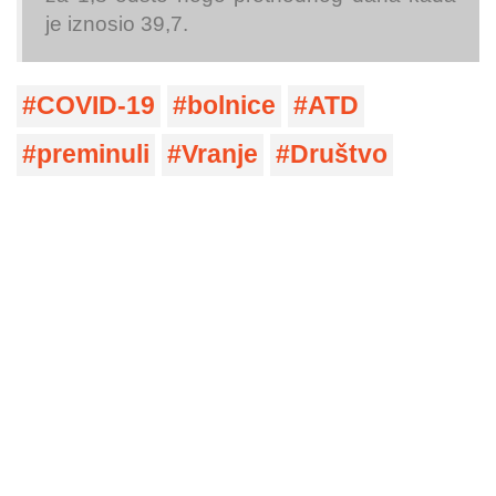
je iznosio 39,7.
COVID-19
bolnice
ATD
preminuli
Vranje
Društvo