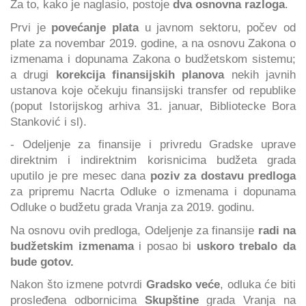
Za to, kako je naglasio, postoje
dva osnovna razloga
.
Prvi je
povećanje plata
u javnom sektoru, počev od
plate za novembar 2019. godine, a na osnovu Zakona o
izmenama i dopunama Zakona o budžetskom sistemu;
a drugi
korekcija finansijskih planova
nekih javnih
ustanova koje očekuju finansijski transfer od republike
(poput Istorijskog arhiva 31. januar, Bibliotecke Bora
Stanković i sl).
- Odeljenje za finansije i privredu Gradske uprave
direktnim i indirektnim korisnicima budžeta grada
uputilo je pre mesec dana
poziv za dostavu predloga
za pripremu Nacrta Odluke o izmenama i dopunama
Odluke o budžetu grada Vranja za 2019. godinu.
Na osnovu ovih predloga, Odeljenje za finansije
radi na
budžetskim izmenama
i posao bi
uskoro trebalo da
bude gotov.
Nakon što izmene potvrdi
Gradsko veće
, odluka će biti
prosleđena odbornicima
Skupštine
grada Vranja na