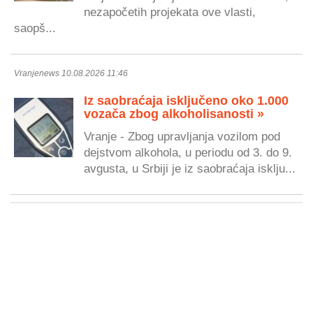
nezapočetih projekata ove vlasti,
saopš...
Vranjenews 10.08.2026 11:46
Iz saobraćaja isključeno oko 1.000
vozača zbog alkoholisanosti »
Vranje - Zbog upravljanja vozilom pod
dejstvom alkohola, u periodu od 3. do 9.
avgusta, u Srbiji je iz saobraćaja isklju...