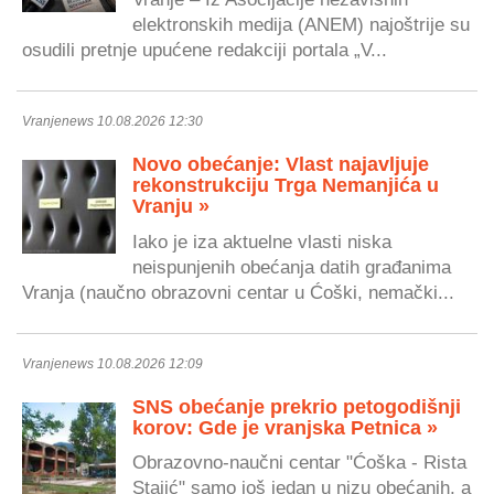
elektronskih medija (ANEM) najoštrije su
osudili pretnje upućene redakciji portala „V...
Vranjenews 10.08.2026 12:30
Novo obećanje: Vlast najavljuje
rekonstrukciju Trga Nemanjića u
Vranju »
Iako je iza aktuelne vlasti niska
neispunjenih obećanja datih građanima
Vranja (naučno obrazovni centar u Ćoški, nemački...
Vranjenews 10.08.2026 12:09
SNS obećanje prekrio petogodišnji
korov: Gde je vranjska Petnica »
Obrazovno-naučni centar "Ćoška - Rista
Stajić" samo još jedan u nizu obećanih, a