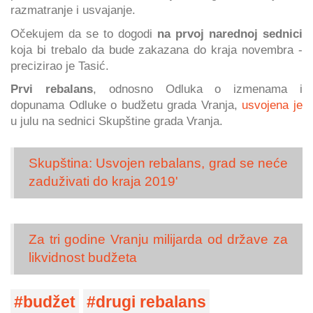
razmatranje i usvajanje.
Očekujem da se to dogodi
na prvoj narednoj sednici
koja bi trebalo da bude zakazana do kraja novembra -
precizirao je Tasić.
Prvi rebalans
, odnosno Odluka o izmenama i
dopunama Odluke o budžetu grada Vranja,
usvojena je
u julu na sednici Skupštine grada Vranja.
Skupština: Usvojen rebalans, grad se neće
zaduživati do kraja 2019'
Za tri godine Vranju milijarda od države za
likvidnost budžeta
budžet
drugi rebalans