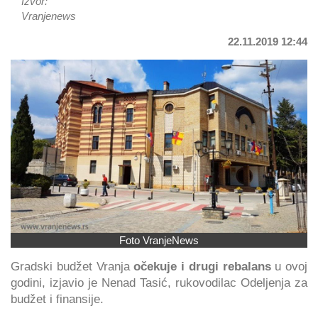
Izvor:
Vranjenews
22.11.2019 12:44
Foto VranjeNews
Gradski budžet Vranja
očekuje i drugi rebalans
u ovoj
godini, izjavio je Nenad Tasić, rukovodilac Odeljenja za
budžet i finansije.