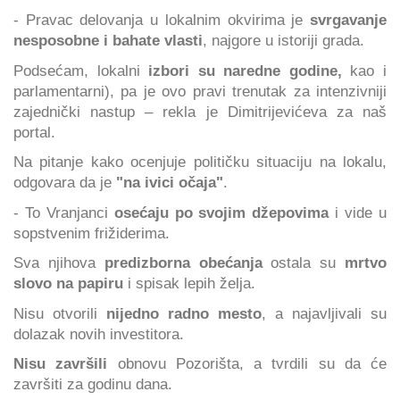
- Pravac delovanja u lokalnim okvirima je
svrgavanje
nesposobne i bahate vlasti
, najgore u istoriji grada.
Podsećam, lokalni
izbori su naredne godine,
kao i
parlamentarni), pa je ovo pravi trenutak za intenzivniji
zajednički nastup – rekla je Dimitrijevićeva za naš
portal.
Na pitanje kako ocenjuje političku situaciju na lokalu,
odgovara da je
"na ivici očaja"
.
- To Vranjanci
osećaju po svojim džepovima
i vide u
sopstvenim frižiderima.
Sva njihova
predizborna obećanja
ostala su
mrtvo
slovo na papiru
i spisak lepih želja.
Nisu otvorili
nijedno radno mesto
, a najavljivali su
dolazak novih investitora.
Nisu završili
obnovu Pozorišta, a tvrdili su da će
završiti za godinu dana.