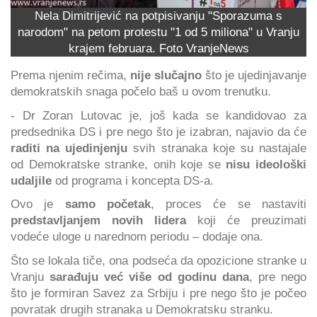
Nela Dimitrijević na potpisivanju "Sporazuma s
narodom" na petom protestu "1 od 5 miliona" u Vranju
krajem februara. Foto VranjeNews
Prema njenim rečima,
nije slučajno
što je ujedinjavanje
demokratskih snaga počelo baš u ovom trenutku.
- Dr Zoran Lutovac je, još kada se kandidovao za
predsednika DS i pre nego što je izabran, najavio da će
raditi na ujedinjenju
svih stranaka koje su nastajale
od Demokratske stranke, onih koje se
nisu ideološki
udaljile
od programa i koncepta DS-a.
Ovo je
samo početak
, proces će se nastaviti
predstavljanjem novih lidera
koji će preuzimati
vodeće uloge u narednom periodu – dodaje ona.
Što se lokala tiče, ona podseća da opozicione stranke u
Vranju
sarađuju već više od godinu dana
, pre nego
što je formiran Savez za Srbiju i pre nego što je počeo
povratak drugih stranaka u Demokratsku stranku.