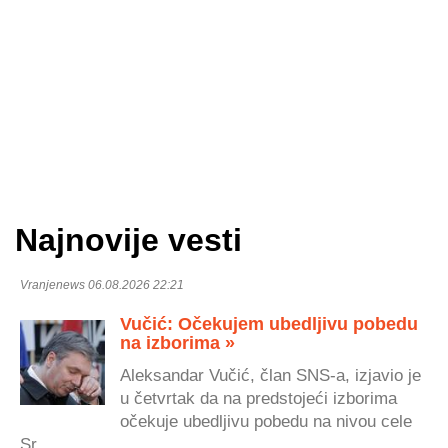
Najnovije vesti
Vranjenews 06.08.2026 22:21
Vučić: Očekujem ubedljivu pobedu
na izborima »
Aleksandar Vučić, član SNS-a, izjavio je
u četvrtak da na predstojeći izborima
očekuje ubedljivu pobedu na nivou cele
Sr...