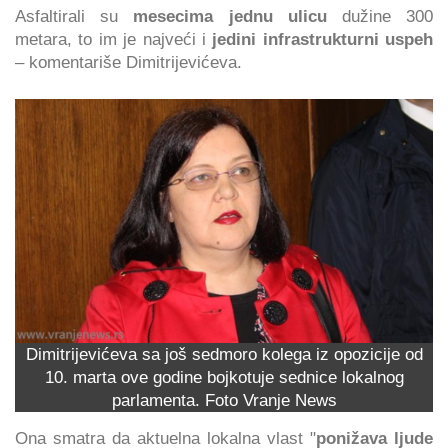
Asfaltirali su
mesecima jednu ulicu
dužine 300
metara, to im je najveći i
jedini infrastrukturni uspeh
– komentariše Dimitrijevićeva.
Dimitrijevićeva sa još sedmoro kolega iz opozicije od
10. marta ove godine bojkotuje sednice lokalnog
parlamenta. Foto Vranje News
Ona smatra da aktuelna lokalna vlast "
ponižava ljude