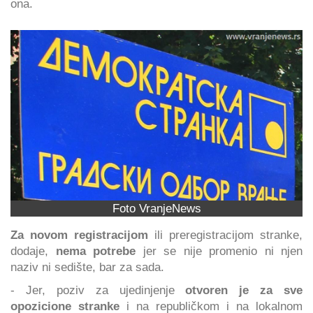
ona.
Foto VranjeNews
Za novom registracijom
ili preregistracijom stranke,
dodaje,
nema potrebe
jer se nije promenio ni njen
naziv ni sedište, bar za sada.
- Jer, poziv za ujedinjenje
otvoren je za sve
opozicione stranke
i na republičkom i na lokalnom