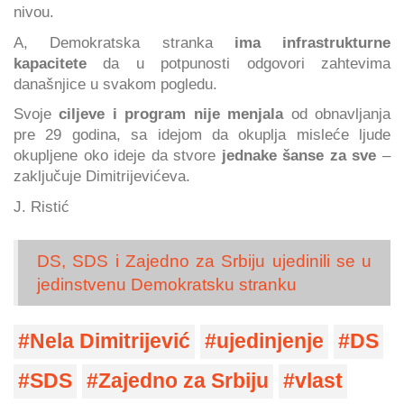
nivou.
A, Demokratska stranka
ima infrastrukturne
kapacitete
da u potpunosti odgovori zahtevima
današnjice u svakom pogledu.
Svoje
ciljeve i program nije menjala
od obnavljanja
pre 29 godina, sa idejom da okuplja misleće ljude
okupljene oko ideje da stvore
jednake šanse za sve
–
zaključuje Dimitrijevićeva.
J. Ristić
DS, SDS i Zajedno za Srbiju ujedinili se u
jedinstvenu Demokratsku stranku
Nela Dimitrijević
ujedinjenje
DS
SDS
Zajedno za Srbiju
vlast