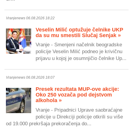
Vranjenews 06.08.2026 18:22
Veselin Milić optužuje čelnike UKP
da su mu smestili Slučaj Senjak »
Vranje - Smenjeni načelnik beogradske
policije Veselin Milić podneo je krivičnu
prijavu u kojoj je osumnjičio čelnike Up...
Vranjenews 06.08.2026 18:07
Presek rezultata MUP-ove akcije:
Oko 250 vozača pod dejstvom
alkohola »
Vranje - Pripadnici Uprave saobraćajne
policije u Direkciji policije otkrili su više
od 19.000 prekršaja prekoračenja do...