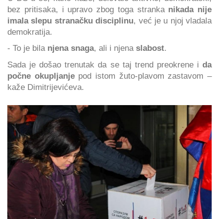
bez pritisaka, i upravo zbog toga stranka
nikada nije
imala
slepu stranačku disciplinu
, već je u njoj vladala
demokratija.
- To je bila
njena snaga
, ali i njena
slabost
.
Sada je došao trenutak da se taj trend preokrene i
da
počne okupljanje
pod istom žuto-plavom zastavom –
kaže Dimitrijevićeva.