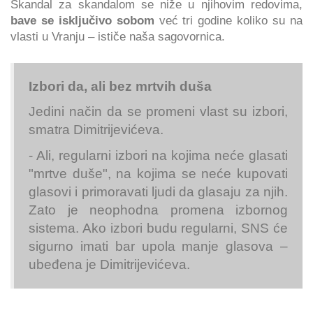
Skandal za skandalom se niže u njihovim redovima,
bave se isključivo sobom
već tri godine koliko su na
vlasti u Vranju – ističe naša sagovornica.
Izbori da, ali bez mrtvih duša
Jedini način da se promeni vlast su izbori,
smatra Dimitrijevićeva.
- Ali, regularni izbori na kojima neće glasati
"mrtve duše", na kojima se neće kupovati
glasovi i primoravati ljudi da glasaju za njih.
Zato je neophodna promena izbornog
sistema. Ako izbori budu regularni, SNS će
sigurno imati bar upola manje glasova –
ubeđena je Dimitrijevićeva.