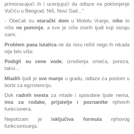
primoravajući ih i ucenjujući da odlaze na poklonjenje
Vučiću u Beograd, Niš, Novi Sad..."
- Obećali su
starački dom
u Motelu Vranje,
niko
to
više
ne pominje
, a sve je više starih ljudi koji ostaju
sami.
Problem pasa lutalica
ne da nisu rešili nego ih nikada
nije bilo više.
Podigli su cene vode
, iznošenja smeća, poreza,
taksi...
Mladih
ljudi je
sve manje
u gradu, odlaze za poslom u
borbi za egzistenciju.
Dok
radnih mesta
za mlade i sposobne ljude nema,
ima za rođake, prijatelje i poznanike
njihovih
funkcionera.
Nepotizam je
isključiva formula
njihovog
funkcionisanja.