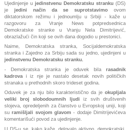
Ujedinjenje u
jedinstvenu Demokratsku stranku
(DS)
je
jedini način da se suprotstavimo
ovom
diktatorskom režimu i jednoumlju u Srbiji - kaže u
razgovoru za Vranje News potpredsednica
Demokratske stranke u Vranju Nela Dimitrijević,
obrazlažući čin koji se ovih dana dogodio u prestonici.
Naime, Demokratska stranka, Socijaldemokratska
stranka i Zajedno za Srbiju sada su jedno, ujedinjeni u
jedinstvenu Demokratsku stranku.
- Demokratska stranka je oduvek bila
rasadnik
kadrova
i iz nje je nastalo desetak novih političkih
stranaka u prethodnih skoro trideset godina.
Oduvek je za nju bilo karakteristično da je
okupljala
veliki broj slobodoumnih ljudi
iz svih društvenih
slojeva, opredeljenih za članstvo u Evropskoj uniji, koji
su
ramišljali svojom glavom
- dodaje Dimitrijevićeva
komentarišući povod za ujedinjenje.
U DS-u se, kako kaže, delovalo aktivno, demokratski,