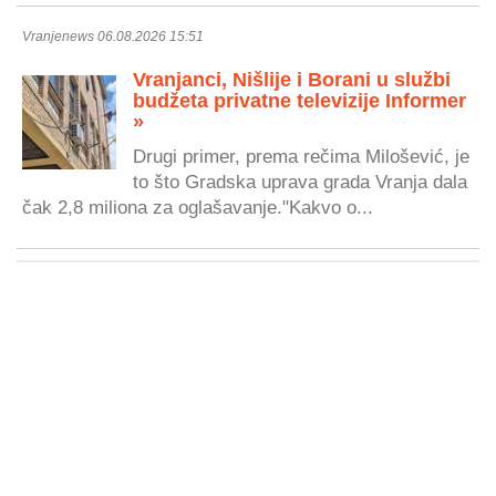
Vranjenews 06.08.2026 15:51
Vranjanci, Nišlije i Borani u službi
budžeta privatne televizije Informer
»
Drugi primer, prema rečima Milošević, je
to što Gradska uprava grada Vranja dala
čak 2,8 miliona za oglašavanje."Kakvo o...