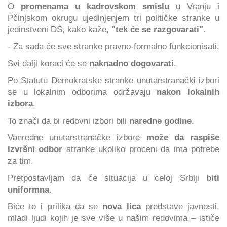
O
promenama u kadrovskom smislu
u Vranju i
Pčinjskom okrugu ujedinjenjem tri političke stranke u
jedinstveni DS, kako kaže,
"tek će se razgovarati"
.
- Za sada će sve stranke pravno-formalno funkcionisati.
Svi dalji koraci će se
naknadno dogovarati
.
Po Statutu Demokratske stranke unutarstranački izbori
se u lokalnim odborima održavaju
nakon lokalnih
izbora
.
To znači da bi redovni izbori bili
naredne godine
.
Vanredne unutarstranačke izbore
može da raspiše
Izvršni odbor
stranke ukoliko proceni da ima potrebe
za tim.
Pretpostavljam da će situacija u celoj Srbiji
biti
uniformna
.
Biće to i prilika da se
nova lica
predstave javnosti,
mladi ljudi kojih je sve više u našim redovima – ističe