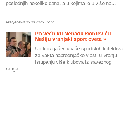
poslednjih nekoliko dana, a u kojima je u više na...
Vranjenews 05.08.2026 15:32
Po većniku Nenadu Đorđeviću
Nešiju vranjski sport cveta »
Uprkos gašenju više sportskih kolektiva
za vakta naprednjačke vlasti u Vranju i
istupanju više klubova iz saveznog
ranga...