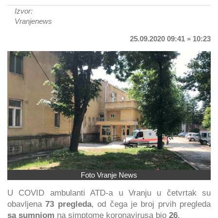
Izvor:
Vranjenews
25.09.2020 09:41 » 10:23
Foto Vranje News
U COVID ambulanti ATD-a u Vranju u četvrtak su
obavljena
73 pregleda
, od čega je broj prvih pregleda
sa sumnjom
na simptome koronavirusa bio
26
.