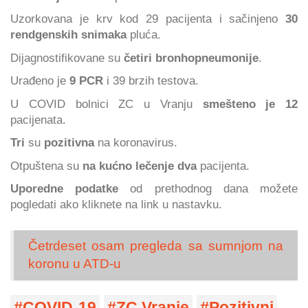
Uzorkovana je krv kod 29 pacijenta i sačinjeno
30
rendgenskih snimaka
pluća.
Dijagnostifikovane su
četiri bronhopneumonije
.
Urađeno je
9 PCR
i 39 brzih testova.
U COVID bolnici ZC u Vranju
smešteno je 12
pacijenata.
Tri
su
pozitivna
na koronavirus.
Otpuštena su
na kućno lečenje dva
pacijenta.
Uporedne podatke
od prethodnog dana možete
pogledati ako kliknete na link u nastavku.
Četrdeset osam pregleda sa sumnjom na
koronu u ATD-u
COVID-19
ZC Vranje
Pozitivni