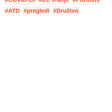
ATD
pregledi
Društvo