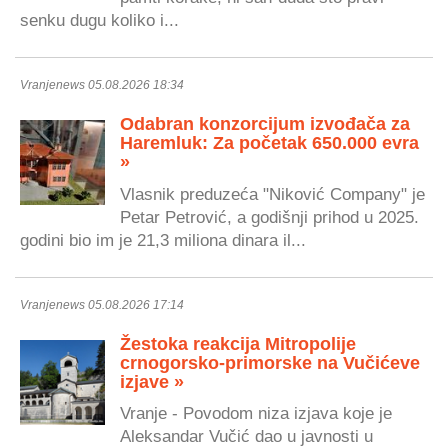
senku dugu koliko i...
Vranjenews 05.08.2026 18:34
Odabran konzorcijum izvođača za
Haremluk: Za početak 650.000 evra
»
Vlasnik preduzeća "Niković Company" je
Petar Petrović, a godišnji prihod u 2025.
godini bio im je 21,3 miliona dinara il...
Vranjenews 05.08.2026 17:14
Žestoka reakcija Mitropolije
crnogorsko-primorske na Vučićeve
izjave »
Vranje - Povodom niza izjava koje je
Aleksandar Vučić dao u javnosti u