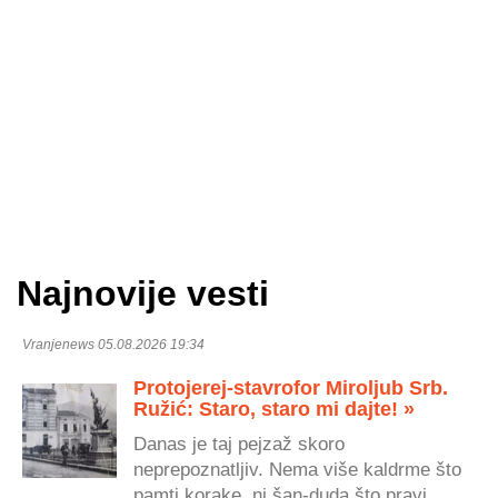
Najnovije vesti
Vranjenews 05.08.2026 19:34
Protojerej-stavrofor Miroljub Srb.
Ružić: Staro, staro mi dajte! »
Danas je taj pejzaž skoro
neprepoznatljiv. Nema više kaldrme što
pamti korake, ni šan-duda što pravi