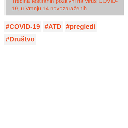
Trećina testiranih pozitivni na virus COVID-
19, u Vranju 14 novozaraženih
COVID-19
ATD
pregledi
Društvo