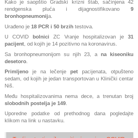
Kako je saopštio Gradski krizni štab, sačinjena 42
rendgenska pluća i dijagnostifikovano
9
bronhopneumonij
a.
Urađeno je
18 PCR i 50 brzih
testova.
U COVID
bolnici
ZC Vranje hospitalizovan je
31
pacijent
, od kojih je 14 pozitivno na koronavirus.
Sa bronhopneumonijom su njih 23, a
na kiseoniku
desetoro
.
Primljeno
je na lečenje
pet
pacijenata, otpušteno
sedam, od kojih je jedan transportovan u Klinički centar
Niš.
Među hospitalizovanima nema dece, a trenutan broj
slobodnih postelja je 149
.
Uporedne podatke od prethodnog dana pogledajte
klikom na link u nastavku.