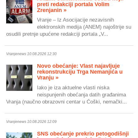
preti redakciji portala Volim
Zrenjanin »
Vranje – Iz Asocijacije nezavisnih
elektronskih medija (ANEM) najoštrije su
osudili pretnje upućene redakciji portala „V...
Vranjenews 10.08.2026 12:30
Novo obećanje: Vlast najavljuje
rekonstrukciju Trga Nemanjića u
Vranju »
Iako je iza aktuelne vlasti niska
neispunjenih obećanja datih građanima
Vranja (naučno obrazovni centar u Ćoški, nemački...
Vranjenews 10.08.2026 12:09
SNS obećanje prekrio petogodišnji