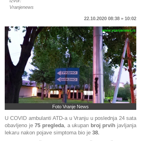
Izvor:
Vranjenews
22.10.2020 08:38 » 10:02
Foto Vranje News
U COVID ambulanti ATD-a u Vranju u poslednja 24 sata
obavljeno je
75 pregleda
, a ukupan
broj prvih
javljanja
lekaru nakon pojave simptoma bio je
38.