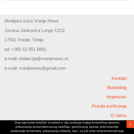
Medijska kuća Vranje News
Jovana Jankovića Lunge 12/11
17501 Vranje, Srbija
tel: +381 62 851 8881
e-mail:
redakcija@vranjenews.rs
e-mail:
vranjenews@gmail.com
Kontakt
Marketing
Impresum
Pravila korišćenja
O nama
Ovaj sajt koristi kolačiće (cookies) u cilju pružanja boljeg korisničkog iskustva,
X
Copyright © 2026 Vranjenews
prikazivanja personalizovanog sadržaja, sprečavanja spama, jednostavnije
All rights reserved
moderacije komentara, prikazivanja reklama, kao i za još neke funkcionalnosti koje