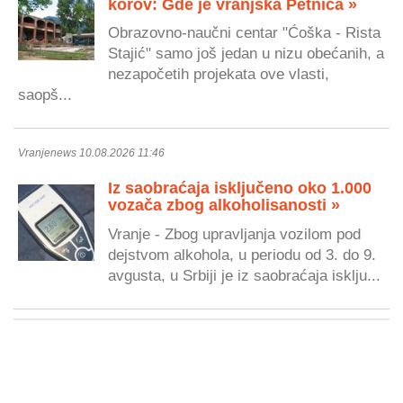
korov: Gde je vranjska Petnica »
Obrazovno-naučni centar "Ćoška - Rista
Stajić" samo još jedan u nizu obećanih, a
nezapočetih projekata ove vlasti,
saopš...
Vranjenews 10.08.2026 11:46
Iz saobraćaja isključeno oko 1.000
vozača zbog alkoholisanosti »
Vranje - Zbog upravljanja vozilom pod
dejstvom alkohola, u periodu od 3. do 9.
avgusta, u Srbiji je iz saobraćaja isklju...